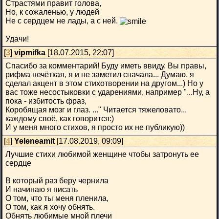
Страстями правит голова,
Но, к сожаленью, у людей
Не с сердцем не лады, а с ней.
Удачи!
[
3
]
vipmifka
[18.07.2015, 22:07]
Спасибо за комментарий! Буду иметь ввиду. Вы правы,
рифма нечёткая, я и не заметил сначала... Думаю, я
сделал акцент в этом стихотворении на другом...) Но у
вас тоже несостыковки с ударениями, например "...Ну, а
пока - избитость фраз,
Коробящая мозг и глаз. ..." Читается тяжеловато...
каждому своё, как говорится:)
И у меня много стихов, я просто их не публикую))
[
4
]
Yeleneamit
[17.08.2019, 09:09]
Лучшие стихи любимой женщине чтобы затронуть ее
сердце
В который раз беру чернила
И начинаю я писать
О том, что ты меня пленила,
О том, как я хочу обнять.
Обнять любимые мной плечи