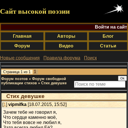
Сайт высокой поэзии
Войти на сайт
Главная
Авторы
Блог
Форум
Видео
Статьи
Новые сообщения
·
Правила форума
·
Поиск
;
1
Страница
1
из
1
Форум поэтов
»
Форум свободной
публикации стихов
»
Стих девушке
Стих девушке
[
1
]
vipmifka
[18.07.2015, 15:52]
Зачем тебе не говорил я,
Что сердце каменно моё,
Что тебя вовсе не любил я,
Зато всегда любил Её?