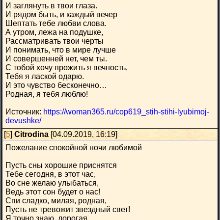
И заглянуть в твои глаза.
И рядом быть, и каждый вечер
Шептать тебе любви слова.
А утром, лежа на подушке,
Рассматривать твои черты
И понимать, что в мире лучше
И совершенней нет, чем ты.
С тобой хочу прожить я вечность,
Тебя я лаской одарю.
И это чувство бесконечно…
Родная, я тебя люблю!
Источник:
https://woman365.ru/cop619_stih-stihi-lyubimoj-
devushke/
[
5
]
Citrodina
[04.09.2019, 16:19]
Пожелание спокойной ночи любимой
Пусть сны хорошие приснятся
Тебе сегодня, в этот час,
Во сне желаю улыбаться,
Ведь этот сон будет о нас!
Спи сладко, милая, родная,
Пусть не тревожит звездный свет!
Я точно знаю, дорогая,