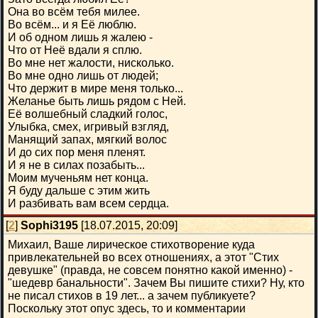
Она во всём тебя милее.
Во всём... и я Её люблю.
И об одном лишь я жалею -
Что от Неё вдали я сплю.
Во мне нет жалости, нисколько.
Во мне одно лишь от людей;
Что держит в мире меня только...
Желанье быть лишь рядом с Ней.
Её волшебный сладкий голос,
Улыбка, смех, игривый взгляд,
Манящий запах, мягкий волос
И до сих пор меня пленят.
И я не в силах позабыть...
Моим мученьям нет конца.
Я буду дальше с этим жить
И разбивать вам всем сердца.
[
2
]
Sophi3195
[18.07.2015, 20:09]
Михаил, Ваше лирическое стихотворение куда
привлекательней во всех отношениях, а этот "Стих
девушке" (правда, не совсем понятно какой именно) -
"шедевр банальности". Зачем Вы пишите стихи? Ну, кто
не писал стихов в 19 лет... а зачем публикуете?
Поскольку этот опус здесь, то и комментарии