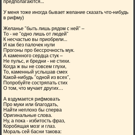
предполагаются...
У меня тоже иногда бывает желание сказать что-нибудь
в рифму)
Желанье "быть лишь рядом с ней" –
То - не "одно лишь от людей"
К несчастью вы приобрели...
И как без палочек нули
Прогоны про бессрочность мук.
А каменного сердца стук –
Не пульс, и бредни - не стихи.
Когда ж вы не совсем глухи,
То, каменный услышав смех
Какой-нибудь "одной из всех",
Попробуйте состряпать стих
О том, что мучает других…
А вздумается рифмовать
Про муки или благодать,
Найти неплохо бы сперва
Оригинальные слова.
Ну, а пока - избитость фраз,
Коробящая мозг и глаз.
Мораль сей басни такова: