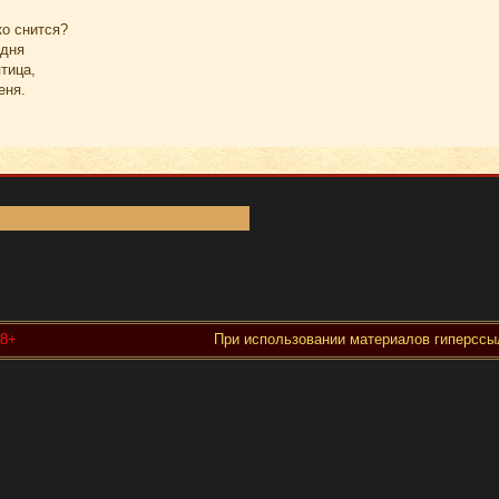
ко снится?
 дня
тица,
еня.
18+
При использовании материалов гиперссыл