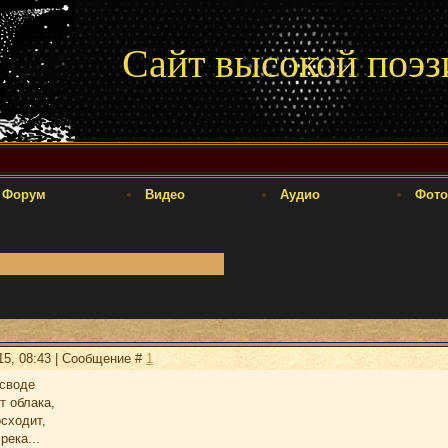
Сайт высокой поэз
Форум
Видео
Аудио
Фото
15, 08:43 | Сообщение #
1
своде
т облака,
сходит,
река...