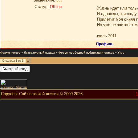
Замечания:
0%
Статус:
Offline
Жизнь идет или толь
И однажды, к исходу
Прилетит моя синяя п
Но уже не застанет м
июль 2011
Профиль
Форум поэтов
»
Литературный раздел
»
Форум свободной публикации стихов
»
Утро
1
Страница
1
из
1
Copyright Сайт высокой поэзии © 2009-2026