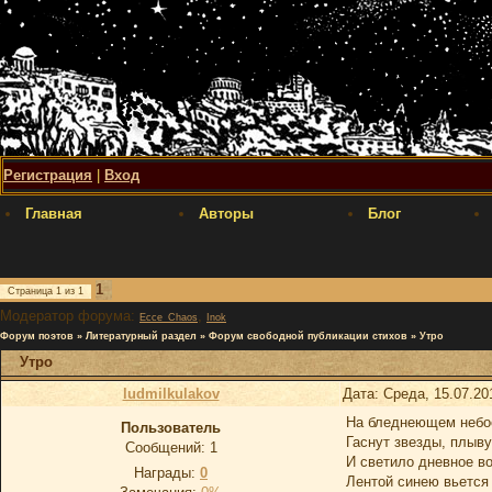
Регистрация
|
Вход
Главная
Авторы
Блог
1
Страница
1
из
1
Модератор форума:
,
Ecce_Chaos
Inok
Форум поэтов
»
Литературный раздел
»
Форум свободной публикации стихов
»
Утро
Утро
ludmilkulakov
Дата: Среда, 15.07.20
На бледнеющем небо
Пользователь
Гаснут звезды, плыву
Сообщений:
1
И светило дневное во
Награды:
0
Лентой синею вьется 