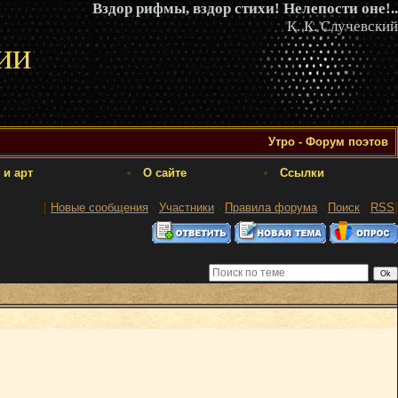
Вздор рифмы, вздор стихи! Нелепости оне!..
К. К. Случевский
ии
Утро - Форум поэтов
 и арт
О сайте
Ссылки
[
Новые сообщения
·
Участники
·
Правила форума
·
Поиск
·
RSS
]