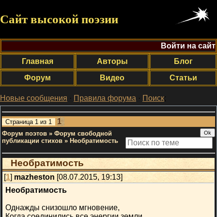
Сайт высокой поэзии
Войти на сайт
Главная
Авторы
Блог
Форум
Видео
Статьи
Новые сообщения
·
Правила форума
·
Поиск
;
1
Страница
1
из
1
Форум поэтов
»
Форум свободной
публикации стихов
»
Необратимость
Необратимость
[
1
]
mazheston
[08.07.2015, 19:13]
Необратимость
Однажды снизошло мгновение,
Когда соединились все энергии земли