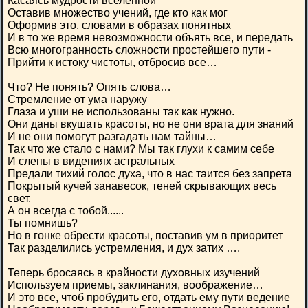
Касаясь мудрости вселенной
Оставив множество учений, где кто как мог
Оформив это, словами в образах понятных
И в то же время невозможности объять все, и передать
Всю многогранность сложности простейшего пути -
Прийти к истоку чистоты, отбросив все…
Что? Не понять? Опять слова…
Стремление от ума наружу
Глаза и уши не использованы так как нужно.
Они даны вкушать красоты, но не они врата для знаний
И не они помогут разгадать нам тайны…
Так что же стало с нами? Мы так глухи к самим себе
И слепы в видениях астральных
Предали тихий голос духа, что в нас таится без запрета
Покрытый кучей занавесок, теней скрывающих весь
свет.
А он всегда с тобой......
Ты помнишь?
Но в гонке обрести красоты, поставив ум в приоритет
Так разделились устремления, и дух затих ….
Теперь бросаясь в крайности духовных изучений
Используем приемы, заклинания, воображение…
И это все, чтоб пробудить его, отдать ему пути ведение