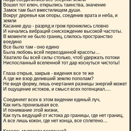
Вошел тот ключ, открылись таинства, значение
Замок там был вместилищем души.
Вокруг деревья как опоры, соединив врата и неба, и
земли
Касание душ - разряд и гром прониклись словно
И начались вибраций снисхождение высокой частоты.
В моменте не было границ, слилось пространство
воедино
Все было там - оно едино
Была любовь всей первозданной красоты…
Хватило бы всей силы столько, чтоб удержать потоки
Ниспосланный вселенной тот дар коснуться чистоты!
Глаза открыв, закрыв - видения все те же
А где же взор деливший землю пополам?
Не видя форму, лишь очертания разницы энергий может
И ощущение истоков, и смысл всех потенциал….
Соединяет всех в этом видении единый луч,
Как нить пронизывая все.
И понимание этой жизни,
Как путь ведущий от истока до границы, где нет границ,
А все лишь кокон, где нет конца, все сплетено…