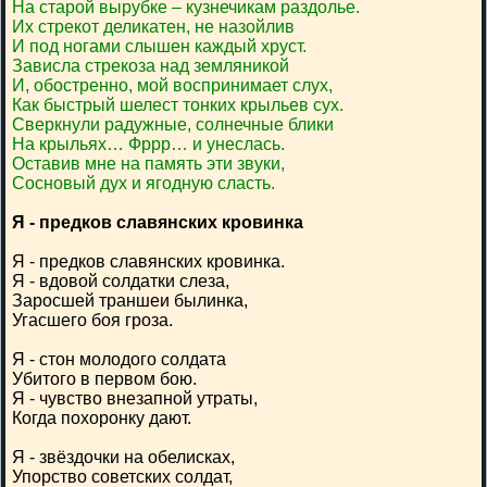
На старой вырубке – кузнечикам раздолье.
Их стрекот деликатен, не назойлив
И под ногами слышен каждый хруст.
Зависла стрекоза над земляникой
И, обостренно, мой воспринимает слух,
Как быстрый шелест тонких крыльев сух.
Сверкнули радужные, солнечные блики
На крыльях… Фррр… и унеслась.
Оставив мне на память эти звуки,
Сосновый дух и ягодную сласть.
Я - предков славянских кровинка
Я - предков славянских кровинка.
Я - вдовой солдатки слеза,
Заросшей траншеи былинка,
Угасшего боя гроза.
Я - стон молодого солдата
Убитого в первом бою.
Я - чувство внезапной утраты,
Когда похоронку дают.
Я - звёздочки на обелисках,
Упорство советских солдат,