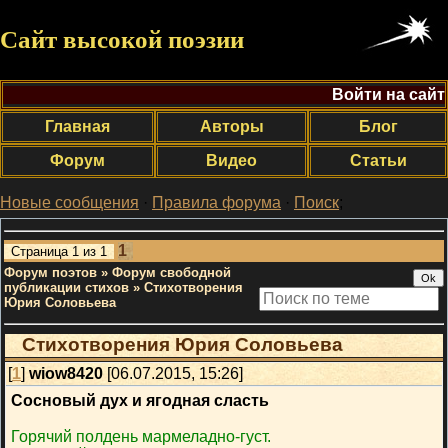
Сайт высокой поэзии
Войти на сайт
Главная
Авторы
Блог
Форум
Видео
Статьи
Новые сообщения
·
Правила форума
·
Поиск
;
1
Страница
1
из
1
Форум поэтов
»
Форум свободной
публикации стихов
»
Стихотворения
Юрия Соловьева
Стихотворения Юрия Соловьева
[
1
]
wiow8420
[06.07.2015, 15:26]
Сосновый дух и ягодная сласть
Горячий полдень мармеладно-густ.