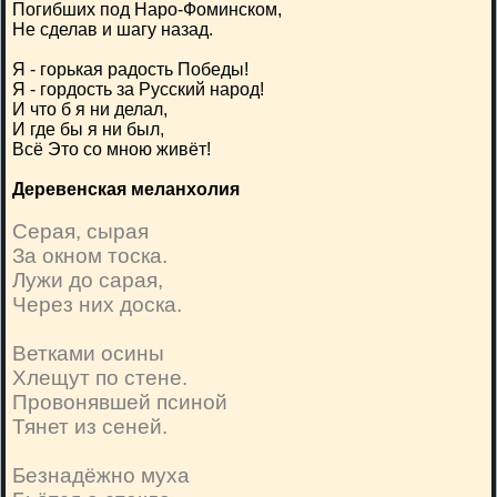
Погибших под Наро-Фоминском,
Не сделав и шагу назад.
Я - горькая радость Победы!
Я - гордость за Русский народ!
И что б я ни делал,
И где бы я ни был,
Всё Это со мною живёт!
Деревенская меланхолия
Серая, сырая
За окном тоска.
Лужи до сарая,
Через них доска.
Ветками осины
Хлещут по стене.
Провонявшей псиной
Тянет из сеней.
Безнадёжно муха