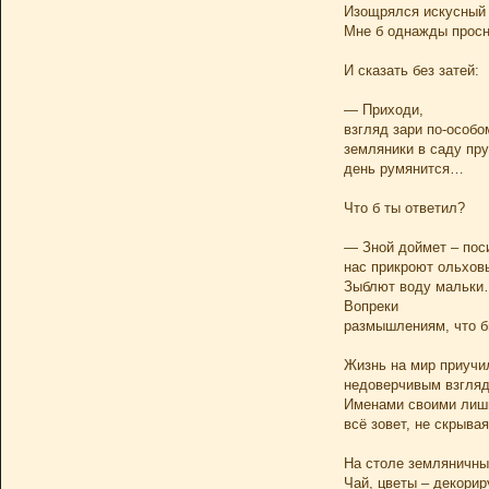
Изощрялся искусны
Мне б однажды просн
И сказать без затей:
— Приходи,
взгляд зари по-особо
земляники в саду пру
день румянится…
Что б ты ответил?
— Зной доймет – пос
нас прикроют ольхов
Зыблют воду мальк
Вопреки
размышлениям, что б
Жизнь на мир приучи
недоверчивым взгляд
Именами своими лиш
всё зовет, не скрыва
На столе земляничный
Чай, цветы – декорир