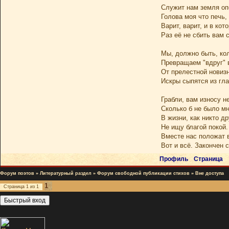
Служит нам земля оп
Голова моя что печь,
Варит, варит, и в кот
Раз её не сбить вам с
Мы, должно быть, ко
Превращаем "вдруг" в
От прелестной новиз
Искры сыпятся из гла
Грабли, вам износу не
Сколько б не было мн
В жизни, как никто др
Не ищу благой покой.
Вместе нас положат в
Вот и всё. Закончен 
Профиль
Страница
Форум поэтов
»
Литературный раздел
»
Форум свободной публикации стихов
»
Вне доступа
1
Страница
1
из
1