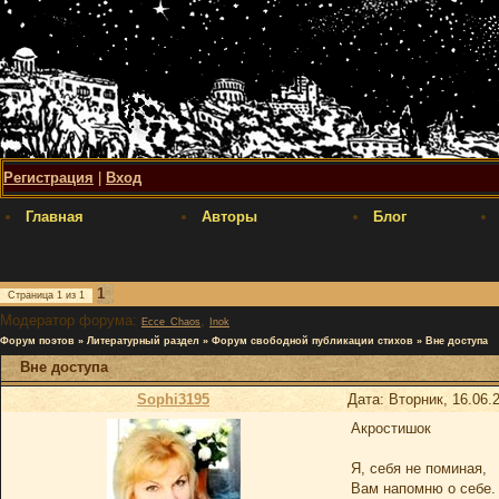
Регистрация
|
Вход
Главная
Авторы
Блог
1
Страница
1
из
1
Модератор форума:
,
Ecce_Chaos
Inok
Форум поэтов
»
Литературный раздел
»
Форум свободной публикации стихов
»
Вне доступа
Вне доступа
Sophi3195
Дата: Вторник, 16.06.
Акростишок
Я, себя не поминая,
Вам напомню о себе.