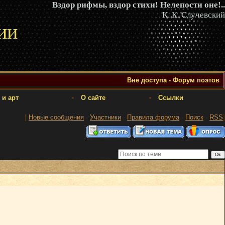
Вздор рифмы, вздор стихи! Нелепости оне!..
К. К. Случевский
ии
Вне доступа - Форум поэтов
 и арт
О сайте
Ссылки
[
Новые сообщения
·
Участники
·
Правила форума
·
Поиск
·
RSS
]