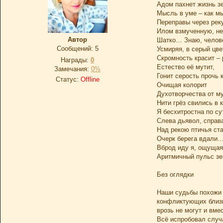
Адом пахнет жизнь з
Мысль в уме – как мы
Переправы через реку
Илом взмученную, не
Автор
Шатко… Знаю, челов
Сообщений:
5
Усмиряя, в серый цве
Скромность красит –
Награды:
0
Естество её мутит,
Замечания:
0%
Гонит серость прочь к
Статус:
Offline
Очищая колорит
Духотворчества от му
Нити грёз свились в 
Я бесхитростна по су
Слева дьявол, справа
Над рекою птичья ста
Очерк берега вдали
Вброд иду я, ощущая
Аритмичный пульс зе
Без оглядки
Наши судьбы похожи 
конфликтующих близк
врозь не могут и вмес
Всё испробовал случ