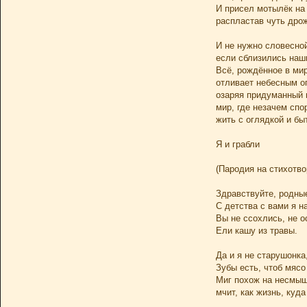
И присел мотылёк на 
распластав чуть дро
И не нужно словесной
если сблизились наш
Всё, рождённое в мир
отливает небесным о
озаряя придуманный 
мир, где незачем спо
жить с оглядкой и бы
Я и грабли
(Пародия на стихотво
Здравствуйте, родные
С детства с вами я н
Вы не ссохлись, не о
Ели кашу из травы.
Да и я не старушонка
Зубы есть, чтоб мясо
Миг похож на несмыш
мчит, как жизнь, куда