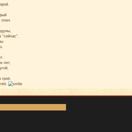
орой.
орый
 плеч.
лдуны,
 "сейчас".
ны
з.
т.
е лет,
угой,
 гроб.
стёб.