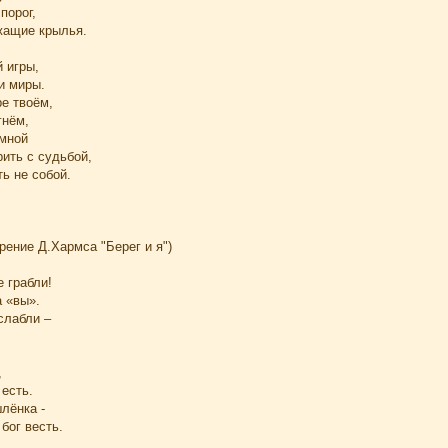
порог,
жащие крылья.
 игры,
и миры.
е твоём,
гнём,
мной
рить с судьбой,
ть не собой.
рение Д.Хармса "Берег и я")
 грабли!
а «вы».
слабли –
,
 есть.
лёнка -
 бог весть.