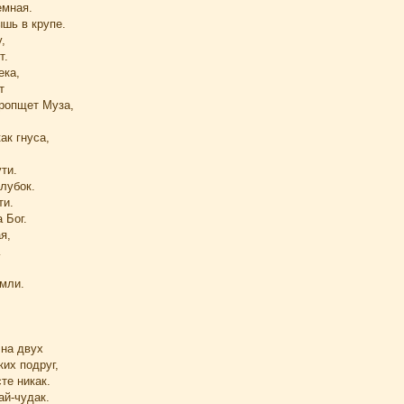
емная.
шь в крупе.
,
т.
ека,
т
 ропщет Муза,
ак гнуса,
ти.
клубок.
ти.
 Бог.
я,
…
мли.
на двух
их подруг,
те никак.
ай-чудак.