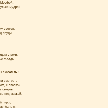
й Морфей…
уться мудрей
му светел,
д пруди,
идим у реки,
ые фалды.
и…
ы сказал ты?
ла смотреть
ом, с опаской.
ь смерть
ясь под маской.
 пирог,
ую быль я.