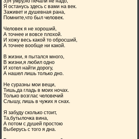
3)Я умру,но печали не надо,
Я останусь здесь с вами на век.
Заживет и душевная рана,
Помните,что был человек.
Человек я не хороший,
А точнее и вовсе плохой.
И хожу весь какой то обросший,
А точнее вообще ни какой.
В жизни, я пытался много,
В жизни,я любил одно
И хотел найти дорогу,
А нашел лишь только дно.
Не суразны мои вещи,
Тишь,да гладь в моих ночах.
Только возглас человечий
Слышу, лишь в чужих я снах.
Я забуду сколько стоит,
Та,бутылочка вина,
А потом с душей простою
Выберусь с того я дна.