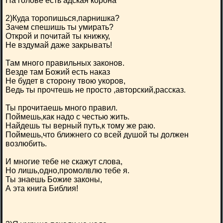
На голове есть адская корона
2)Куда торопишься,парнишка?
Зачем спешишь ты умирать?
Открой и почитай ты книжку,
Не вздумай даже закрывать!
Там много правильных законов.
Везде там Божий есть наказ
Не будет в сторону твою укоров,
Ведь ты прочтешь не просто ,авторский,рассказ.
Ты прочитаешь много правил.
Поймешь,как надо с честью жить.
Найдешь ты верный путь,к тому же раю.
Поймешь,что ближнего со всей душой ты должен
возлюбить.
И многие тебе не скажут слова,
Но лишь,одно,промолвлю тебе я.
Ты знаешь Божие законы,
А эта книга Библия!