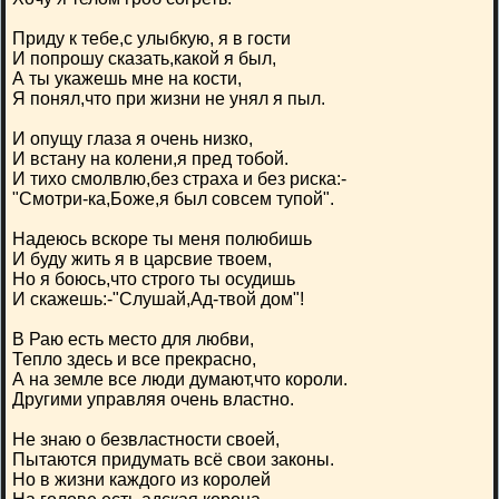
Приду к тебе,с улыбкую, я в гости
И попрошу сказать,какой я был,
А ты укажешь мне на кости,
Я понял,что при жизни не унял я пыл.
И опущу глаза я очень низко,
И встану на колени,я пред тобой.
И тихо смолвлю,без страха и без риска:-
"Смотри-ка,Боже,я был совсем тупой".
Надеюсь вскоре ты меня полюбишь
И буду жить я в царсвие твоем,
Но я боюсь,что строго ты осудишь
И скажешь:-"Слушай,Ад-твой дом"!
В Раю есть место для любви,
Тепло здесь и все прекрасно,
А на земле все люди думают,что короли.
Другими управляя очень властно.
Не знаю о безвластности своей,
Пытаются придумать всё свои законы.
Но в жизни каждого из королей