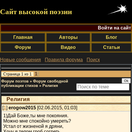
Сайт высокой поэзии
Войти на сайт
Главная
Авторы
Блог
Форум
Видео
Статьи
Новые сообщения
·
Правила форума
·
Поиск
;
1
Страница
1
из
1
Форум поэтов
»
Форум свободной
публикации стихов
»
Религия
Религия
[
1
]
erogow2015
[02.06.2015, 01:03]
1)Дай Боже,ты мне покояния.
Можно мне спокойно умереть?
Устал от жизненой я дряни,
Хочу я телом гроб согреть.