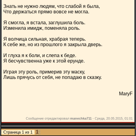
Знать не нужно людям, что слабой я была,
Что держаться прямо вовсе не могла.
Я смогла, я встала, заглушила боль.
Изменила имидж, поменяла роль.
Я волчица сильная, храбрая теперь.
К себе же, но из прошлого я закрыла дверь.
И глуха я к боли, и слепа к беде.
Я бесчувственна уже к этой ерунде.
Играя эту роль, примерив эту маску,
Лишь прячусь от себя, не попадаю в сказку.
MaryF
Сообщение отредактировал
manechka711
-
Среда, 20.05.2015, 01:01
1
Страница
1
из
1