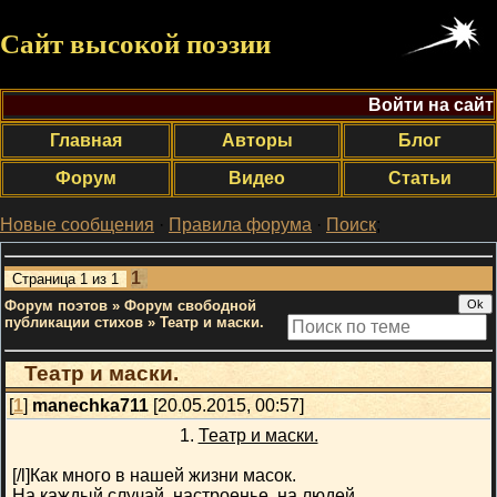
Сайт высокой поэзии
Войти на сайт
Главная
Авторы
Блог
Форум
Видео
Статьи
Новые сообщения
·
Правила форума
·
Поиск
;
1
Страница
1
из
1
Форум поэтов
»
Форум свободной
публикации стихов
»
Театр и маски.
Театр и маски.
[
1
]
manechka711
[20.05.2015, 00:57]
1.
Театр и маски.
[/l]Как много в нашей жизни масок.
На каждый случай, настроенье, на людей…