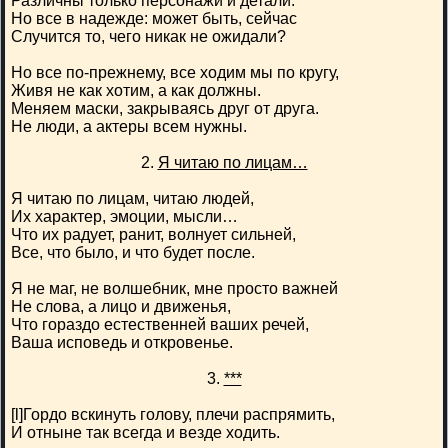
Различны только персонажи и детали.
Но все в надежде: может быть, сейчас
Случится то, чего никак не ожидали?
Но все по-прежнему, все ходим мы по кругу,
Живя не как хотим, а как должны.
Меняем маски, закрываясь друг от друга.
Не люди, а актеры всем нужны.
2.
Я читаю по лицам…
Я читаю по лицам, читаю людей,
Их характер, эмоции, мысли…
Что их радует, ранит, волнует сильней,
Все, что было, и что будет после.
Я не маг, не волшебник, мне просто важней
Не слова, а лицо и движенья,
Что гораздо естественней ваших речей,
Ваша исповедь и откровенье.
3.
***
[l]Гордо вскинуть голову, плечи распрямить,
И отныне так всегда и везде ходить.