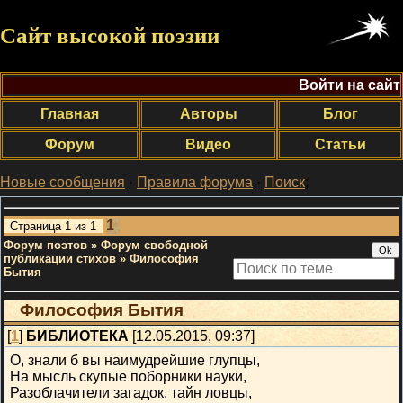
Сайт высокой поэзии
Войти на сайт
Главная
Авторы
Блог
Форум
Видео
Статьи
Новые сообщения
·
Правила форума
·
Поиск
;
1
Страница
1
из
1
Форум поэтов
»
Форум свободной
публикации стихов
»
Философия
Бытия
Философия Бытия
[
1
]
БИБЛИОТЕКА
[12.05.2015, 09:37]
О, знали б вы наимудрейшие глупцы,
На мысль скупые поборники науки,
Разоблачители загадок, тайн ловцы,