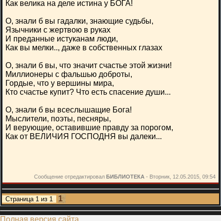
Как велика на деле истина у БОГА!
О, знали б вы гадалки, знающие судьбы,
Язычники с жертвою в руках
И преданные истуканам люди,
Как вы мелки.., даже в собственных глазах
О, знали б вы, что значит счастье этой жизни!
Миллионеры с фальшью доброты,
Гордые, что у вершины мира,
Кто счастье купит? Что есть спасение души...
О, знали б вы всеслышащие Бога!
Мыслители, поэты, песняры,
И верующие, оставившие правду за порогом,
Как от ВЕЛИЧИЯ ГОСПОДНЯ вы далеки...
Сообщение отредактировал
БИБЛИОТЕКА
-
Вторник, 12.05.2015, 09:54
1
Страница
1
из
1
Полная версия сайта