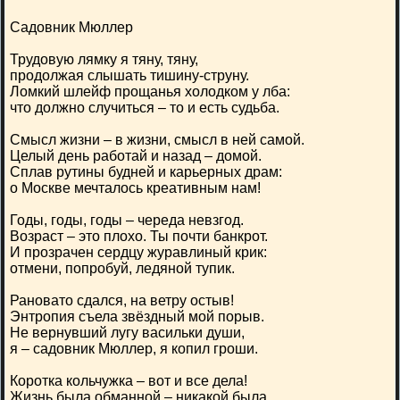
Садовник Мюллер
Трудовую лямку я тяну, тяну,
продолжая слышать тишину-струну.
Ломкий шлейф прощанья холодком у лба:
что должно случиться – то и есть судьба.
Смысл жизни – в жизни, смысл в ней самой.
Целый день работай и назад – домой.
Сплав рутины будней и карьерных драм:
о Москве мечталось креативным нам!
Годы, годы, годы – череда невзгод.
Возраст – это плохо. Ты почти банкрот.
И прозрачен сердцу журавлиный крик:
отмени, попробуй, ледяной тупик.
Рановато сдался, на ветру остыв!
Энтропия съела звёздный мой порыв.
Не вернувший лугу васильки души,
я – садовник Мюллер, я копил гроши.
Коротка кольчужка – вот и все дела!
Жизнь была обманной – никакой была.