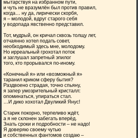
мытарствуя на избранном пути,
и чуть не вразумлён был против правил,
когда… ну да, лирически скорбя,
я – молодой, вдруг старого себя
у водопада явственно представил.
Тот, мудрый, он кричал сквозь толщу лет,
отчаянно хотел подать совет,
необходимый здесь мне, молодому.
Но ирреальный грохотал поток
и заглушал запретный эпилог
того, кто прорывался по-иному.
«Конечный я» или «возможный я»
таранил криком сферу бытия?
Раздвоено страдая, точно спьяну,
я запер умозрительный кристалл:
опоминаться, упираться стал.
…И дико хохотал Двуликий Янус!
Старик покорно, терпеливо ждёт,
а я не склонен забегать вперёд.
Знать сроки и подробности – не надо!
Я доверяю своему чутью
и собственных фантомов создаю –