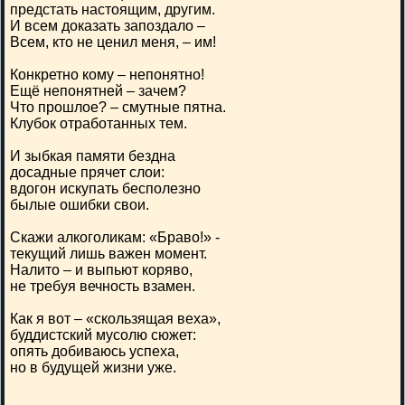
предстать настоящим, другим.
И всем доказать запоздало –
Всем, кто не ценил меня, – им!
Конкретно кому – непонятно!
Ещё непонятней – зачем?
Что прошлое? – смутные пятна.
Клубок отработанных тем.
И зыбкая памяти бездна
досадные прячет слои:
вдогон искупать бесполезно
былые ошибки свои.
Скажи алкоголикам: «Браво!» -
текущий лишь важен момент.
Налито – и выпьют коряво,
не требуя вечность взамен.
Как я вот – «скользящая веха»,
буддистский мусолю сюжет:
опять добиваюсь успеха,
но в будущей жизни уже.