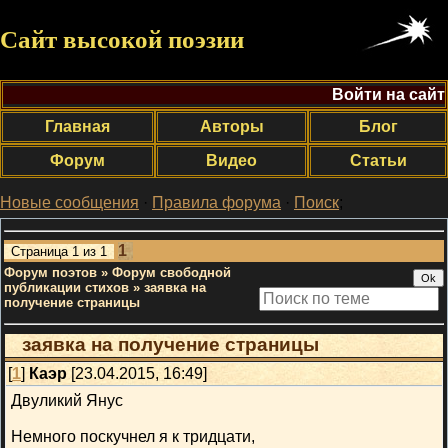
Сайт высокой поэзии
Войти на сайт
Главная
Авторы
Блог
Форум
Видео
Статьи
Новые сообщения
·
Правила форума
·
Поиск
;
1
Страница
1
из
1
Форум поэтов
»
Форум свободной
публикации стихов
»
заявка на
получение страницы
заявка на получение страницы
[
1
]
Каэр
[23.04.2015, 16:49]
Двуликий Янус
Немного поскучнел я к тридцати,