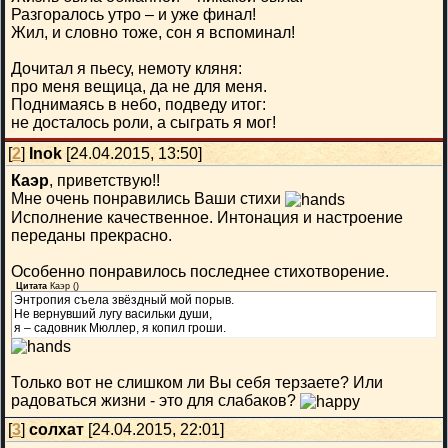
Разгоралось утро – и уже финал!
Жил, и словно тоже, сон я вспоминал!
Дочитал я пьесу, немоту кляня:
про меня вещица, да не для меня.
Поднимаясь в небо, подведу итог:
не досталось роли, а сыграть я мог!
[
2
]
Inok
[24.04.2015, 13:50]
Каэр
, приветствую!!
Мне очень понравились Ваши стихи
Исполнение качественное. Интонация и настроение
переданы прекрасно.
Особенно понравилось последнее стихотворение.
Цитата
Каэр
(
)
Энтропия съела звёздный мой порыв.
Не вернувший лугу васильки души,
я – садовник Мюллер, я копил гроши.
Только вот не слишком ли Вы себя терзаете? Или
радоваться жизни - это для слабаков?
[
3
]
солхат
[24.04.2015, 22:01]