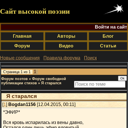
Сайт высокой поэзии
Войти на сайт
Главная
Авторы
Блог
Форум
Видео
Статьи
Новые сообщения
·
Правила форума
·
Поиск
;
1
Страница
1
из
1
Форум поэтов
»
Форум свободной
публикации стихов
»
Я старался
Я старался
[
1
]
Bogdan1156
[12.04.2015, 00:11]
*ЭФИР*
Вся кровь испарилась из вены давно,
Остался один лишь эфир ядовитый