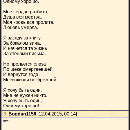
Одному хорошо.
Мое сердце разбито,
Душа вся мертва,
Моя кровь вся пролита,
Любовь умерла.
Я засяду за книгу
За бокалом вина.
И начнется та жизнь
За стенами письма.
Но прольется слеза
По щеке омертвевшей,
И вернутся года
Моей жизни безбрежной.
Я хочу быть один,
Мне не нужен никто.
Я хочу быть один,
Одному хорошо!
[
3
]
Bogdan1156
[12.04.2015, 00:14]
***