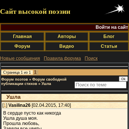
Сайт высокой поэзии
Войти на сайт
Главная
Авторы
Блог
Форум
Видео
Статьи
Новые сообщения
·
Правила форума
·
Поиск
;
1
Страница
1
из
1
Форум поэтов
»
Форум свободной
публикации стихов
»
Ушла
Ушла
[
1
]
Vasilina26
[02.04.2015, 17:40]
В сердце пусто как никогда
Ушла душа моя.
Прошла любовь,
Завяли все цветы.