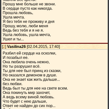
Прошу мне больше не звони.
В сердце пусто как никогда.
Прошла любовь,
Ушла мечта.
Я без тебя не проживу и дня
Прошу, молю, люби меня
Ведь без тебя и я не я.
Ушла любовь, ушла мечта,
Ушел и ты...
[
2
]
Vasilina26
[02.04.2015, 17:40]
Разбил ей сердце на осколки,
И позабыл ее.
Она любила очень нежно,
Но ты разрушил всё.
Ты для нее был принц из сказки,
Но оказался демоном в душе.
Она не знает как жить дальше...
без любви.
Ведь был ты для нее на свете всем.
Она покинуть мир захочет,
А ведь всему виной любовь.
Что будет с нею дальше,
Ответ не найден до сих пор...