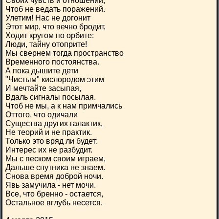
Своих чувств и отношений,
Чтоб не ведать поражений.
Улетим! Нас не догонит
Этот мир, что вечно бродит,
Ходит кругом по орбите:
Люди, тайну отоприте!
Мы свернем тогда пространство
Временного постоянства.
А пока дышите дети
"Чистым" кислородом этим
И мечтайте засыпая,
Вдаль сигналы посылая.
Чтоб не мы, а к нам примчались
Оттого, что одичали
Существа других галактик,
Не теорий и не практик.
Только это вряд ли будет:
Интерес их не разбудит.
Мы с песком своим играем,
Дальше спутника не знаем.
Снова время доброй ночи.
Явь замучила - нет мочи.
Все, что бренно - остается,
Остальное вглубь несется.