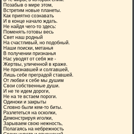
Позабыв о мире этом,
Встретим новые планеты.
Как приятно сознавать
И в конце начало ждать.
Не найдя чего-то здесь:
Поменять готовы весь
Свет наш родный
На счастливый, но подобный.
Наши поиски, метанья
В получении признанья
Нас уводят от себя же -
Жертвы, уличенной в краже.
Не признавшей и солгавшей,
Лишь себе преградой ставшей.
От любви к себе мы душим
Свои собственные души.
И не те идем дороги,
Не на те встаем пороги.
Одиноки и закрыты
Словно были кем-то биты.
Разлететься на осколки,
Демонстрируя иголки,
Зарываем свою нежность,
Полагаясь на небрежность