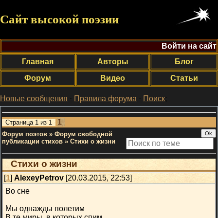
Сайт высокой поэзии
Войти на сайт
Главная
Авторы
Блог
Форум
Видео
Статьи
Новые сообщения
·
Правила форума
·
Поиск
;
1
Страница
1
из
1
Форум поэтов
»
Форум свободной
публикации стихов
»
Стихи о жизни
Стихи о жизни
[
1
]
AlexeyPetrov
[20.03.2015, 22:53]
Во сне
Мы однажды полетим
В те миры, в которых спим.