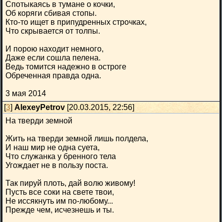
Спотыкаясь в тумане о кочки,
Об коряги сбивая стопы.
Кто-то ищет в припудренных строчках,
Что скрывается от толпы.
И порою находит немного,
Даже если сошла пелена.
Ведь томится надежно в остроге
Обреченная правда одна.
3 мая 2014
[
3
]
AlexeyPetrov
[20.03.2015, 22:56]
На тверди земной
Жить на тверди земной лишь полдела,
И наш мир не одна суета,
Что служанка у бренного тела
Угождает не в пользу поста.
Так пируй плоть, дай волю живому!
Пусть все соки на свете твои,
Не иссякнуть им по-любому...
Прежде чем, исчезнешь и ты.