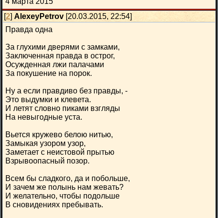
4 марта 2015
[
2
]
AlexeyPetrov
[20.03.2015, 22:54]
Правда одна
За глухими дверями с замками,
Заключенная правда в острог,
Осужденная лжи палачами
За покушение на порок.
Ну а если правдиво без правды, -
Это выдумки и клевета.
И летят словно пиками взгляды
На невыгодные уста.
Вьется кружево белою нитью,
Замыкая узором узор,
Заметает с неистовой прытью
Взрывоопасный позор.
Всем бы сладкого, да и побольше,
И зачем же полынь нам жевать?
И желательно, чтобы подольше
В сновидениях пребывать.