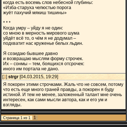
когда есть восемь слов небесной глубины:
«Изба-старуха челюстью порога
жуёт пахучий мякиш тишины»
* * *
Когда умру – уйду я не один:
со мною в мерность мирового шума
уйдёт всё то, о чём я не додумал –
подхватит нас круженье белых льдин.
Я созидаю бывшее давно
и возвращаю мыслям форму строчек.
Их – сонмы – тем, боящихся отсрочек:
иного им портала не дано.
[
3
]
strgr
[04.03.2015, 19:29]
Я покорен этими строчками. Жаль что не совсем, потому
что есть еще много граней правды, а покорен я буду
истиной. И тем не менее, заложенный талант мне очень
интересен, как сами мысли автора, как и его ум и
взгляды.
1
Страница
1
из
1