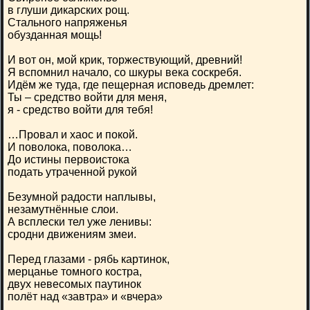
в глуши дикарских рощ.
Стального напряженья
обузданная мощь!
И вот он, мой крик, торжествующий, древний!
Я вспомнил начало, со шкуры века соскребя.
Идём же туда, где пещерная исповедь дремлет:
Ты – средство войти для меня,
я - средство войти для тебя!
…Провал и хаос и покой.
И поволока, поволока…
До истины первоистока
подать утраченной рукой
Безумной радости наплывы,
незамутнённые слои.
А всплески тел уже ленивы:
сродни движениям змеи.
Перед глазами - рябь картинок,
мерцанье томного костра,
двух невесомых паутинок
полёт над «завтра» и «вчера»