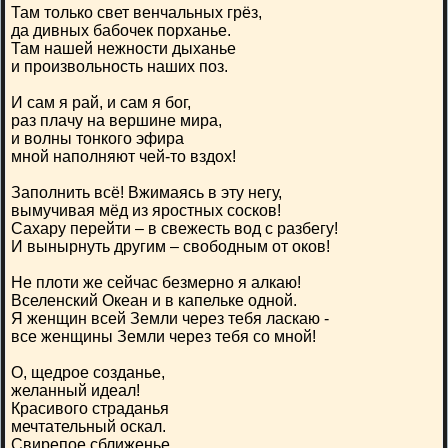
Там только свет венчальных грёз,
да дивных бабочек порханье.
Там нашей нежности дыханье
и произвольность наших поз.
И сам я рай, и сам я бог,
раз плачу на вершине мира,
и волны тонкого эфира
мной наполняют чей-то вздох!
Заполнить всё! Вжимаясь в эту негу,
вымучивая мёд из яростных сосков!
Сахару перейти – в свежесть вод с разбегу!
И вынырнуть другим – свободным от оков!
Не плоти же сейчас безмерно я алкаю!
Вселенский Океан и в капельке одной.
Я женщин всей Земли через тебя ласкаю -
все женщины Земли через тебя со мной!
О, щедрое созданье,
желанный идеал!
Красивого страданья
мечтательный оскал.
Свирепое сближенье