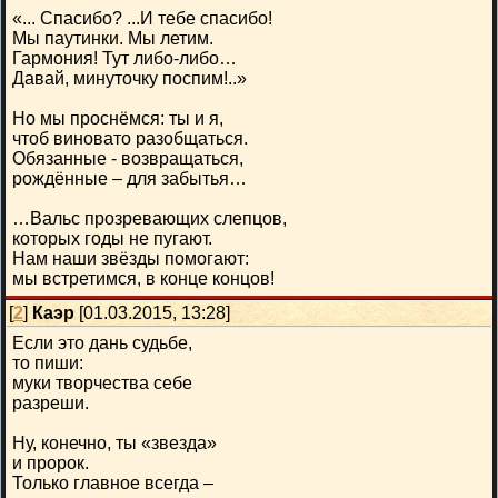
«... Спасибо? ...И тебе спасибо!
Мы паутинки. Мы летим.
Гармония! Тут либо-либо…
Давай, минуточку поспим!..»
Но мы проснёмся: ты и я,
чтоб виновато разобщаться.
Обязанные - возвращаться,
рождённые – для забытья…
…Вальс прозревающих слепцов,
которых годы не пугают.
Нам наши звёзды помогают:
мы встретимся, в конце концов!
[
2
]
Каэр
[01.03.2015, 13:28]
Если это дань судьбе,
то пиши:
муки творчества себе
разреши.
Ну, конечно, ты «звезда»
и пророк.
Только главное всегда –