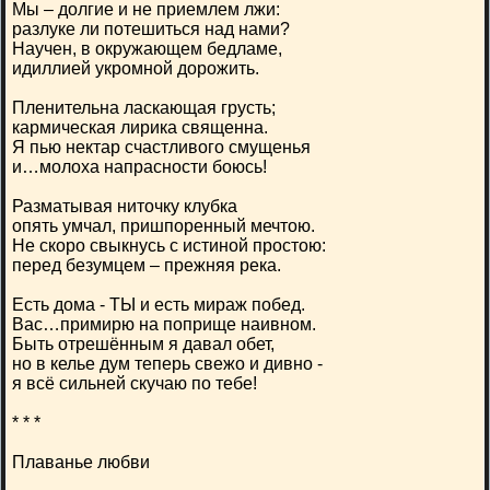
Мы – долгие и не приемлем лжи:
разлуке ли потешиться над нами?
Научен, в окружающем бедламе,
идиллией укромной дорожить.
Пленительна ласкающая грусть;
кармическая лирика священна.
Я пью нектар счастливого смущенья
и…молоха напрасности боюсь!
Разматывая ниточку клубка
опять умчал, пришпоренный мечтою.
Не скоро свыкнусь с истиной простою:
перед безумцем – прежняя река.
Есть дома - ТЫ и есть мираж побед.
Вас…примирю на поприще наивном.
Быть отрешённым я давал обет,
но в келье дум теперь свежо и дивно -
я всё сильней скучаю по тебе!
* * *
Плаванье любви