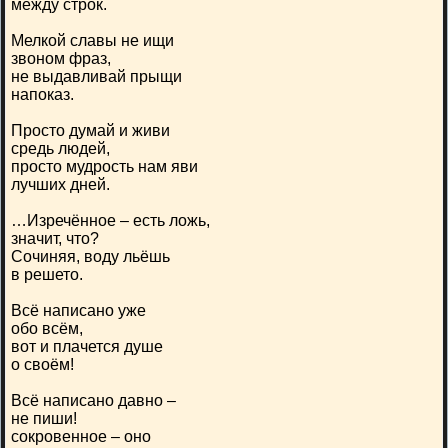
между строк.
Мелкой славы не ищи
звоном фраз,
не выдавливай прыщи
напоказ.
Просто думай и живи
средь людей,
просто мудрость нам яви
лучших дней.
…Изречённое – есть ложь,
значит, что?
Сочиняя, воду льёшь
в решето.
Всё написано уже
обо всём,
вот и плачется душе
о своём!
Всё написано давно –
не пиши!
сокровенное – оно