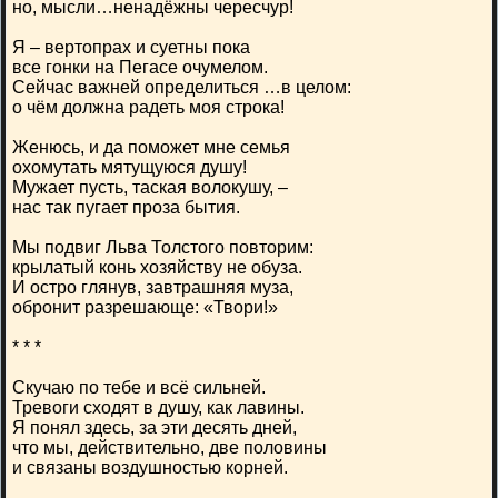
но, мысли…ненадёжны чересчур!
Я – вертопрах и суетны пока
все гонки на Пегасе очумелом.
Сейчас важней определиться …в целом:
о чём должна радеть моя строка!
Женюсь, и да поможет мне семья
охомутать мятущуюся душу!
Мужает пусть, таская волокушу, –
нас так пугает проза бытия.
Мы подвиг Льва Толстого повторим:
крылатый конь хозяйству не обуза.
И остро глянув, завтрашняя муза,
обронит разрешающе: «Твори!»
* * *
Скучаю по тебе и всё сильней.
Тревоги сходят в душу, как лавины.
Я понял здесь, за эти десять дней,
что мы, действительно, две половины
и связаны воздушностью корней.