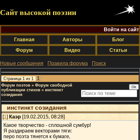
Сайт высокой поэзии
Войти на сайт
Главная
Авторы
Блог
Форум
Видео
Статьи
Новые сообщения
·
Правила форума
·
Поиск
;
1
Страница
1
из
1
Форум поэтов
»
Форум свободной
публикации стихов
»
инстинкт
созидания
инстинкт созидания
[
1
]
Каэр
[19.02.2015, 08:28]
Какое творчество - сплошной сумбур!
Я раздираем векторами тяги:
перо поэта тянется к бумаге,