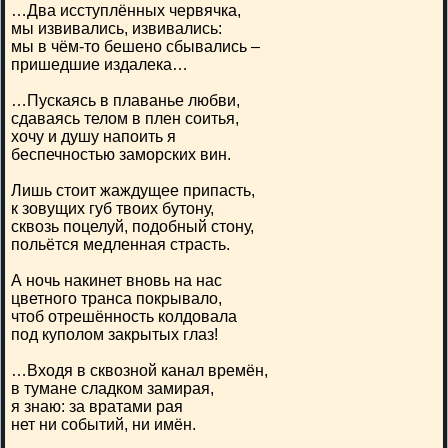
…Два исступлённых червячка,
мы извивались, извивались:
мы в чём-то бешено сбывались –
пришедшие издалека…
…Пускаясь в плаванье любви,
сдаваясь телом в плен соитья,
хочу и душу напоить я
беспечностью заморских вин.
Лишь стоит жаждущее припасть,
к зовущих губ твоих бутону,
сквозь поцелуй, подобный стону,
польётся медленная страсть.
А ночь накинет вновь на нас
цветного транса покрывало,
чтоб отрешённость колдовала
под куполом закрытых глаз!
…Входя в сквозной канал времён,
в тумане сладком замирая,
я знаю: за вратами рая
нет ни событий, ни имён.