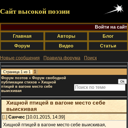
Сайт высокой поэзии
Войти на сайт
Главная
Авторы
Блог
Форум
Видео
Статьи
Новые сообщения
·
Правила форума
·
Поиск
;
1
Страница
1
из
1
Форум поэтов
»
Форум свободной
публикации стихов
»
Хищной
птицей в вагоне место себе
выискивая
Хищной птицей в вагоне место себе
выискивая
[
1
]
Санчес
[10.01.2015, 14:39]
Хищной птицей в вагоне место себе выискивая,