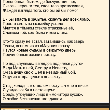
Полонённая бытом, до бесчувствия ног,
Сквозь шеренги тел, своё тело протискивая,
Жаждет взгляда того, кто бы ей бы помог.
Ей бы впасть в забытьё, скинуть дел всех ярмо,
Просто сесть на скамейку устало
Мчится в тёмном стекле отраженье её,
Слепком той, кем была и кем стала.
Кто-то сразу не встал, затаившись, как зверь
Телом, вспомнив из «Маугли» фразу
Рвутся новые судьбы в открытую дверь,
Подчинённые жизни приказу.
Но под «пулями» взглядов поднялся другой,
Видя Мать в ней, Сестру и Невесту,
Он за душу свою шёл в невидимый бой,
Ощутив отвращенье к «насесту».
Стыд холодным стволом постучал мне в висок,
Я увидел себя в настоящем:
Средь, уткнувших лицо в «монитора кусок»,
О любви бесконечно твердящем.