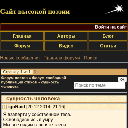
Сайт высокой поэзии
Войти на сайт
Главная
Авторы
Блог
Форум
Видео
Статьи
Новые сообщения
·
Правила форума
·
Поиск
;
1
Страница
1
из
1
Форум поэтов
»
Форум свободной
публикации стихов
»
сущность
человека
сущность человека
[
1
]
igoRaid
[20.12.2014, 21:16]
Я взаперти у собственном тела.
Освободившись я умру.
Мы все сидим в тюряге тлена