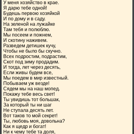
У меня хозяйство в крае.
Я дарю тебе одной!
Будешь первою хозяйкой
И по дому и в саду.
На зеленой на лужайке
Там тебя и полюблю.
Мы посеем и пожнем,
И скотину наживем.
Разведем детишек кучу,
Чтобы не было бы скучно.
Всех подростим, подрастим,
Скот под зиму продадим.
И тогда, лет через десять,
Если живы будем все,
Мы поедем в мир известный.
Побываем уж везде!
Сядем мы на наш мопед.
Покажу тебе весь свет!
Ты увидишь тот большак,
За который ты ни шаг
Не ступала десять лет.
Вот таков то мой секрет!
Ты, любовь моя, довольна?
Как я щедр и богат!
Ни к чему тебе та доля,