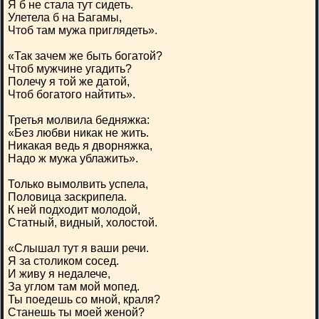
Я б не стала тут сидеть.
Улетела б на Багамы,
Чтоб там мужа приглядеть».
«Так зачем же быть богатой?
Чтоб мужчине угадить?
Полечу я той же датой,
Чтоб богатого найтить».
Третья молвила бедняжка:
«Без любви никак не жить.
Никакая ведь я дворняжка,
Надо ж мужа ублажить».
Только вымолвить успела,
Половица заскрипела.
К ней подходит молодой,
Статный, видный, холостой.
«Слышал тут я ваши речи.
Я за столиком сосед.
И живу я недалече,
За углом там мой мопед.
Ты поедешь со мной, краля?
Станешь ты моей женой?