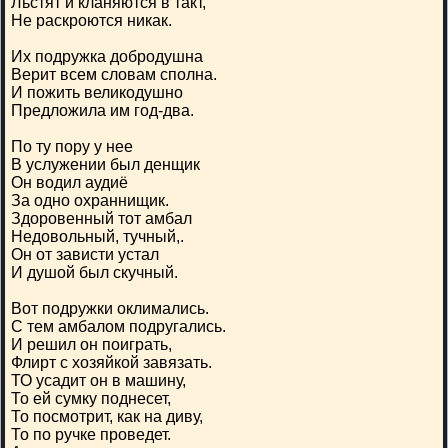
Льстят и кланяются в такт,
Не раскроются никак.
Их подружка добродушна
Верит всем словам сполна.
И пожить великодушно
Предложила им год-два.
По ту пору у нее
В услужении был денщик
Он водил аудиё
За одно охраннищик.
Здоровенный тот амбал
Недовольный, тучный,.
Он от зависти устал
И душой был скучный.
Вот подружки оклимались.
С тем амбалом подругались.
И решил он поиграть,
Флирт с хозяйкой завязать.
ТО усадит он в машину,
То ей сумку поднесет,
То посмотрит, как на диву,
То по ручке проведет.