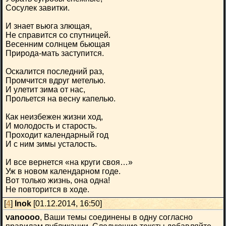
Сосулек завитки.
И знает вьюга злющая,
Не справится со спутницей.
Весенним солнцем бьющая
Природа-мать заступится.
Оскалится последний раз,
Промчится вдруг метелью.
И улетит зима от нас,
Прольется на весну капелью.
Как неизбежен жизни ход,
И молодость и старость.
Проходит календарный год
И с ним зимы усталость.
И все вернется «на круги своя…»
Уж в новом календарном годе.
Вот только жизнь, она одна!
Не повторится в ходе.
[
4
]
Inok
[01.12.2014, 16:50]
vanoooo
, Ваши темы соединены в одну согласно