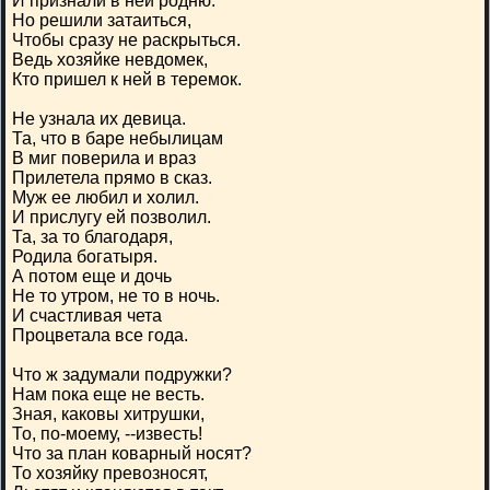
И признали в ней родню.
Но решили затаиться,
Чтобы сразу не раскрыться.
Ведь хозяйке невдомек,
Кто пришел к ней в теремок.
Не узнала их девица.
Та, что в баре небылицам
В миг поверила и враз
Прилетела прямо в сказ.
Муж ее любил и холил.
И прислугу ей позволил.
Та, за то благодаря,
Родила богатыря.
А потом еще и дочь
Не то утром, не то в ночь.
И счастливая чета
Процветала все года.
Что ж задумали подружки?
Нам пока еще не весть.
Зная, каковы хитрушки,
То, по-моему, --известь!
Что за план коварный носят?
То хозяйку превозносят,