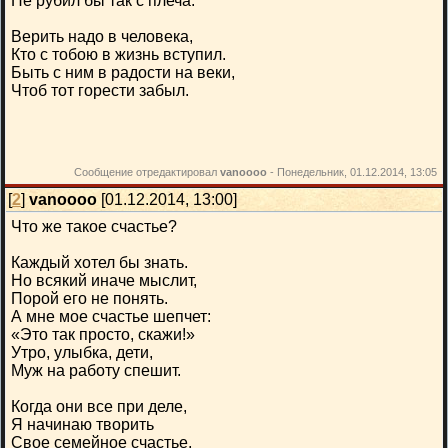
Не рубил бы так с плеча.
Верить надо в человека,
Кто с тобою в жизнь вступил.
Быть с ним в радости на веки,
Чтоб тот горести забыл.
Сообщение отредактировал
vanoooo
-
Понедельник, 01.12.2014, 13:05
[
2
]
vanoooo
[01.12.2014, 13:00]
Что же такое счастье?
Каждый хотел бы знать.
Но всякий иначе мыслит,
Порой его не понять.
А мне мое счастье шепчет:
«Это так просто, скажи!»
Утро, улыбка, дети,
Муж на работу спешит.
Когда они все при деле,
Я начинаю творить
Свое семейное счастье,