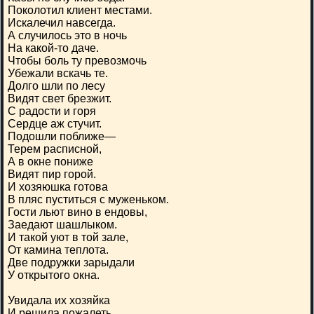
Поколотил клиент местами.
Искалечил навсегда.
А случилось это в ночь
На какой-то даче.
Чтобы боль ту превозмочь
Убежали вскачь те.
Долго шли по лесу
Видят свет брезжит.
С радости и горя
Сердце аж стучит.
Подошли поближе—
Терем расписной,
А в окне пониже
Видят пир горой.
И хозяюшка готова
В пляс пуститься с муженьком.
Гости льют вино в ендовы,
Заедают шашлыком.
И такой уют в той зале,
От камина теплота.
Две подружки зарыдали
У открытого окна.
Увидала их хозяйка
И решила пожалеть.