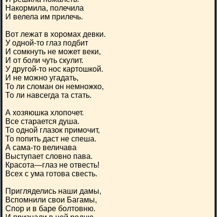
Накормила, полечила
И велела им прилечь.
Вот лежат в хоромах девки.
У одной-то глаз подбит
И сомкнуть не может веки,
И от боли чуть скулит.
У другой-то нос картошкой.
И не можно угадать,
То ли сломан он немножко,
То ли навсегда та стать.
А хозяюшка хлопочет.
Все старается душа.
То одной глазок примочит,
То попить даст не спеша.
А сама-то величава
Выступает словно пава.
Красота—глаз не отвесть!
Всех с ума готова свесть.
Пригляделись наши дамы,
Вспомнили свои Багамы,
Спор и в баре болтовню.