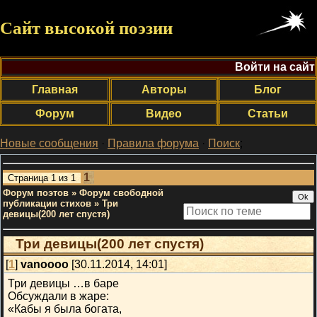
Сайт высокой поэзии
Войти на сайт
Главная
Авторы
Блог
Форум
Видео
Статьи
Новые сообщения
·
Правила форума
·
Поиск
;
1
Страница
1
из
1
Форум поэтов
»
Форум свободной
публикации стихов
»
Три
девицы(200 лет спустя)
Три девицы(200 лет спустя)
[
1
]
vanoooo
[30.11.2014, 14:01]
Три девицы …в баре
Обсуждали в жаре:
«Кабы я была богата,