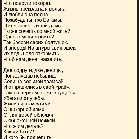
Что подруги говорят.
Жизнь прекрасна и вольна.
И любви она полна.
Позабудь ты про Багамы.
Это ж лепет глупой дамы.
Ты же хочешь со мной жить?
Одного меня любить?
Так бросай своих болтушек.
И вперед! На штурм свинюшек.
Их ведь надо откормить,
Чтоб нам денег накопить.
Две подруги, две девицы,
Понаслушав небылиц,
Сели на восьмой трамвай
И отправились в свой «рай».
Там на первом этаже хрущобы
Убегали от учебы.
Жили лищь мечтами
О шикарной даме
С глянцевой обложки
С обнаженной ножкой.
Что ж им делать?
Как им быть?
И кого бы подцепить,