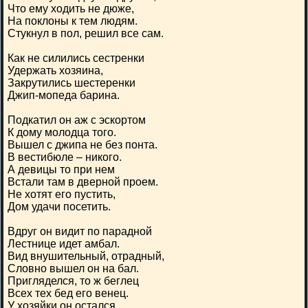
Что ему ходить не дюже,
На поклоны к тем людям.
Стукнул в пол, решил все сам.
Как не силились сестренки
Удержать хозяина,
Закрутились шестеренки
Джип-мопеда барина.
Подкатил он аж с эскортом
К дому молодца того.
Вышел с джипа не без понта.
В вестибюле – никого.
А девицы то при нем
Встали там в дверной проем.
Не хотят его пустить,
Дом удачи посетить.
Вдруг он видит по парадной
Лестнице идет амбал.
Вид внушительный, отрадный,
Словно вышел он на бал.
Пригляделся, то ж беглец
Всех тех бед его венец.
У хозяйки он остался,