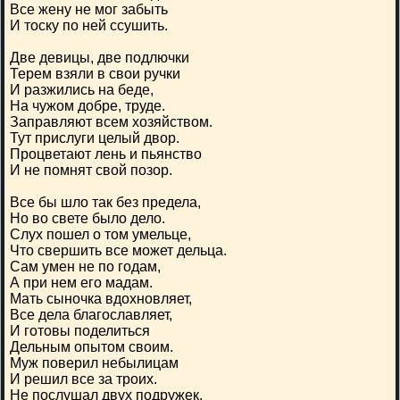
Все жену не мог забыть
И тоску по ней ссушить.
Две девицы, две подлючки
Терем взяли в свои ручки
И разжились на беде,
На чужом добре, труде.
Заправляют всем хозяйством.
Тут прислуги целый двор.
Процветают лень и пьянство
И не помнят свой позор.
Все бы шло так без предела,
Но во свете было дело.
Слух пошел о том умельце,
Что свершить все может дельца.
Сам умен не по годам,
А при нем его мадам.
Мать сыночка вдохновляет,
Все дела благославляет,
И готовы поделиться
Дельным опытом своим.
Муж поверил небылицам
И решил все за троих.
Не послушал двух подружек,