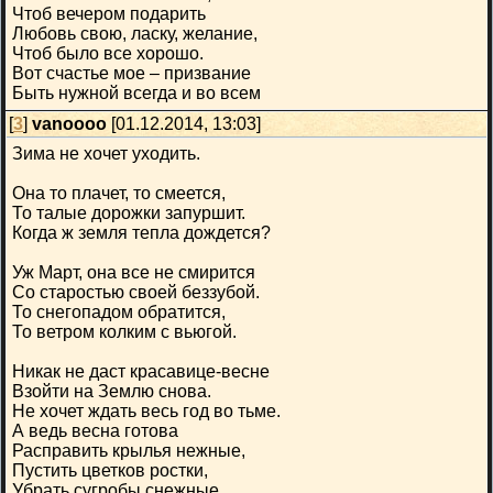
Чтоб вечером подарить
Любовь свою, ласку, желание,
Чтоб было все хорошо.
Вот счастье мое – призвание
Быть нужной всегда и во всем
[
3
]
vanoooo
[01.12.2014, 13:03]
Зима не хочет уходить.
Она то плачет, то смеется,
То талые дорожки запуршит.
Когда ж земля тепла дождется?
Уж Март, она все не смирится
Со старостью своей беззубой.
То снегопадом обратится,
То ветром колким с вьюгой.
Никак не даст красавице-весне
Взойти на Землю снова.
Не хочет ждать весь год во тьме.
А ведь весна готова
Расправить крылья нежные,
Пустить цветков ростки,
Убрать сугробы снежные,