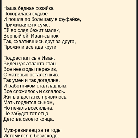
Наша бедная хозяйка
Покорилася судьбе
И пошла по большаку в фуфайке,
Прижимаяся к суме.
Ей во след бежит малек,
Верный ей, Иван-сынок.
Так, схватившись друг за друга,
Прожили все ада круги.
Подрастает сын Иван.
Виден уж атланта стан.
Все невзгоды пережив,
С матерью остался жив.
Так умен и так догадлив.
И работником стал ладным.
Все сложилось и склалось.
Жить в достатке привилось.
Мать гордится сыном,
Но печаль всесильна.
Не забудет тот отца,
Детства своего конца.
Муж-ревнивец за те годы
Истомился в безисходе.