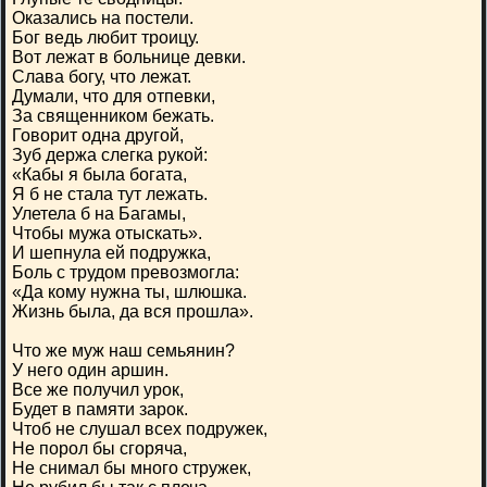
Оказались на постели.
Бог ведь любит троицу.
Вот лежат в больнице девки.
Слава богу, что лежат.
Думали, что для отпевки,
За священником бежать.
Говорит одна другой,
Зуб держа слегка рукой:
«Кабы я была богата,
Я б не стала тут лежать.
Улетела б на Багамы,
Чтобы мужа отыскать».
И шепнула ей подружка,
Боль с трудом превозмогла:
«Да кому нужна ты, шлюшка.
Жизнь была, да вся прошла».
Что же муж наш семьянин?
У него один аршин.
Все же получил урок,
Будет в памяти зарок.
Чтоб не слушал всех подружек,
Не порол бы сгоряча,
Не снимал бы много стружек,