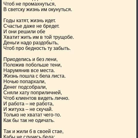
Чтоб не промахнуться,
В светску жизнь им окунуться.
Годы катят, жизнь идет.
Счастье даже не бредет.
И они решили обе
Хватит жить им в той трущобе.
Деньги надо раздобыть,
Чтоб про бедность ту забыть.
Приоделись и без лени,
Положив побольше тени,
Нарумянив все места.
Жизнь пошла с бела листа.
Ночью попархали,
Денег подсобрали,
Сняли хату поприличней,
Чтоб клиентов видеть лично.
И работа – не работа,
И житуха – не скучай.
Только не хватат чего-то.
Как бы так не одичать.
Так и жили б в своей стае,
Кабы не случись беда: