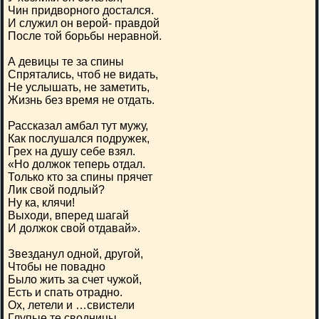
Чин придворного достался.
И служил он верой- правдой
После той борьбы неравной.
А девицы те за спины
Спрятались, чтоб не видать,
Не услышать, не заметить,
Жизнь без время не отдать.
Рассказал амбал тут мужу,
Как послушался подружек,
Грех на душу себе взял.
«Но должок теперь отдал.
Только кто за спины прячет
Лик свой подлый?
Ну ка, клячи!
Выходи, вперед шагай
И должок свой отдавай».
Звезданул одной, другой,
Чтобы не повадно
Было жить за счет чужой,
Есть и спать отрадно.
Ох, летели и …свистели
Глупые те сводницы.