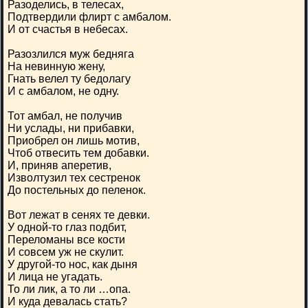
Разоделись, в телесах,
Подтвердили флирт с амбалом.
И от счастья в небесах.
Разозлился муж бедняга
На невинную жену,
Гнать велел ту бедолагу
И с амбалом, не одну.
Тот амбал, не получив
Ни услады, ни прибавки,
Приобрел он лишь мотив,
Чтоб отвесить тем добавки.
И, приняв аперетив,
Изволтузил тех сестренок
До постельных до пеленок.
Вот лежат в сенях те девки.
У одной-то глаз подбит,
Переломаны все кости
И совсем уж не скулит.
У другой-то нос, как дыня
И лица не угадать.
То ли лик, а то ли …опа.
И куда девалась стать?