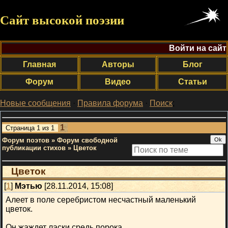
Сайт высокой поэзии
Войти на сайт
Главная
Авторы
Блог
Форум
Видео
Статьи
Новые сообщения
·
Правила форума
·
Поиск
;
1
Страница
1
из
1
Форум поэтов
»
Форум свободной
публикации стихов
»
Цветок
Цветок
[
1
]
Мэтью
[28.11.2014, 15:08]
Алеет в поле серебристом несчастный маленький
цветок.
Он жаждет ласки средь порока,