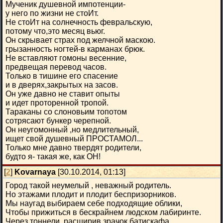
Мученик душевной импотенции-
у него по жизни не стоИт.
Не стоИт на солнечность февральскую,
потому что,это месяц вьюг.
Он скрывает страх под желчной маскою.
грызанность ногтей-в карманах брюк.
Не вставляют гомоны весенние,
предвещая перевод часов.
Только в тишине его спасение
и в дверях,закрытых на засов.
Он уже давно не ставит опыты
и идет проторенной тропой.
Тараканы со слоновьим топотом
сотрясают бункер черепной.
Он неугомонный ,но медлительный,
ищет свой душевный ПРОСТАМОЛ...
Только мне давно твердят родители,
будто я- такая же, как ОН!
[
2
]
Kovarnaya
[30.10.2014, 01:13]
Город такой неумелый , неважный родитель.
Но этажами плодит и плодит беспризорников.
Мы наугад выбираем себе подходящие облики,
Чтобы прижиться в бескрайнем людском лабиринте.
Через тоннели, расширив зрачок батискафа