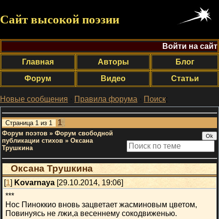
Сайт высокой поэзии
Войти на сайт
Главная
Авторы
Блог
Форум
Видео
Статьи
Новые сообщения
·
Правила форума
·
Поиск
;
1
Страница
1
из
1
Форум поэтов
»
Форум свободной
публикации стихов
»
Оксана
Трушкина
Оксана Трушкина
[
1
]
Kovarnaya
[29.10.2014, 19:06]
***
Нос Пиноккио вновь зацветает жасминовым цветом,
Повинуясь не лжи,а весеннему сокодвиженью.