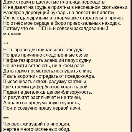
Даже страхи в цветастые платьица переодеты
И не давят на грудь,а приятны в неспешном скольженьи.
Разодрав дорогущий букварь на полсотни пилоток,
Их не отдал друзьям,а в кармашке старательно прячет.
Но отнёс мое сердце в бюро привокзальных находок,
Потому что он - ПЕНЬ и совсем заколдованный
мальчик...
***
Есть право для финального абсурда.
Поправ причинно следственные связи:
Нафантазировать алейший парус судну,
Но не идти встречать, ни в коем разе.
Дать горло посмотреть,послушать спину,
Рвать воротник,страдать от псевдо-жАра.
Высвечивать сквозь радужку картины
Где стрелки циферблатов ходят парой.
Педант в деталях,в целом-близорукость.
И результат расплывчет и не точен,
А право на продуманную глупость,
Почти созвучно праву первой ночи.
***
Человек,живущий по инерции,
жертва многочисленных обид.