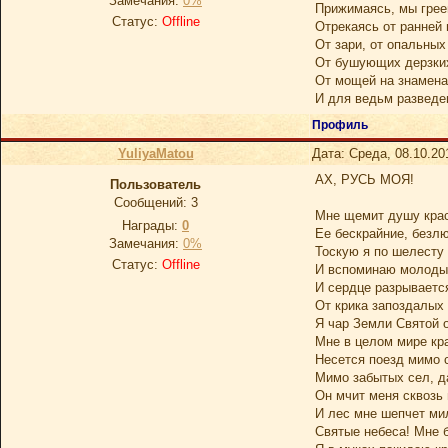
Замечания:
0%
Прижимаясь, мы грее
Статус:
Offline
Отрекаясь от ранней 
От зари, от опальных
От бушующих дерзких
От мощей на знамена
И для ведьм разведе
Профиль
YuliyaMatou
Дата: Среда, 08.10.20
АХ, РУСЬ МОЯ!
Пользователь
Сообщений:
3
Мне щемит душу крас
Награды:
0
Ее бескрайние, безл
Замечания:
0%
Тоскую я по шелесту
Статус:
Offline
И вспоминаю молоды
И сердце разрываетс
От крика запоздалых
Я чар Земли Святой о
Мне в целом мире кр
Несется поезд мимо 
Мимо забытых сел, д
Он мчит меня сквозь
И лес мне шепчет ми
Святые небеса! Мне б