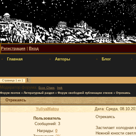
Регистрация
|
Вход
Главная
Авторы
Блог
1
Страница
1
из
1
Модератор форума:
,
Ecce_Chaos
Inok
Форум поэтов
»
Литературный раздел
»
Форум свободной публикации стихов
»
Отрекаясь
Отрекаясь
YuliyaMatou
Дата: Среда, 08.10.20
Отрекаясь
Пользователь
Сообщений:
3
Застилает холодная 
Награды:
0
Нежной юности светл