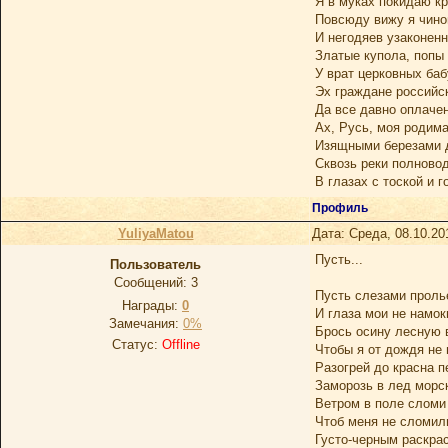
Я в муках покидаю кр
Повсюду вижу я чино
И негодяев узаконенн
Златые купола, попы
У врат церковных баб
Эх граждане российс
Да все давно оплачен
Ах, Русь, моя родим
Изящными березами 
Сквозь реки полново
В глазах с тоской и 
Профиль
YuliyaMatou
Дата: Среда, 08.10.20
Пусть...
Пользователь
Сообщений:
3
Пусть слезами проль
Награды:
0
И глаза мои не намок
Замечания:
0%
Брось осину лесную 
Статус:
Offline
Чтобы я от дождя не 
Разогрей до красна п
Заморозь в лед морс
Ветром в поле сломи
Чтоб меня не сломил
Густо-черным раскра