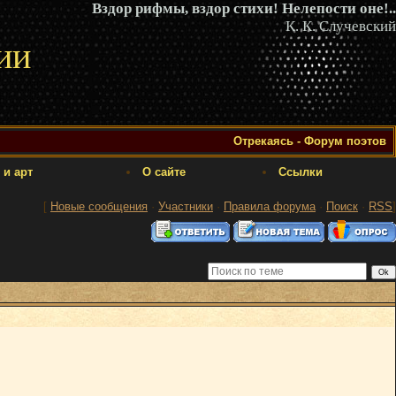
Вздор рифмы, вздор стихи! Нелепости оне!..
К. К. Случевский
ии
Отрекаясь - Форум поэтов
 и арт
О сайте
Ссылки
[
Новые сообщения
·
Участники
·
Правила форума
·
Поиск
·
RSS
]