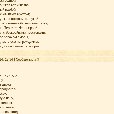
ай родной:
вников бесчинства
ый разбой.
 с набитым брюхом;
ушка с протянутой рукой;
кие, сменить бы нам властюху,
о. Терпите. Не в первой.
ая с бескрайними просторами,
да запахом смолы,
дные, леса непроходимые
гордостью летят твои орлы.
14, 12:34 | Сообщение #
3
ется дождь,
нут,
в дрожь,
продрогла.
есок,
кую пену,
 колосок,
и измены.
сь небосвод-