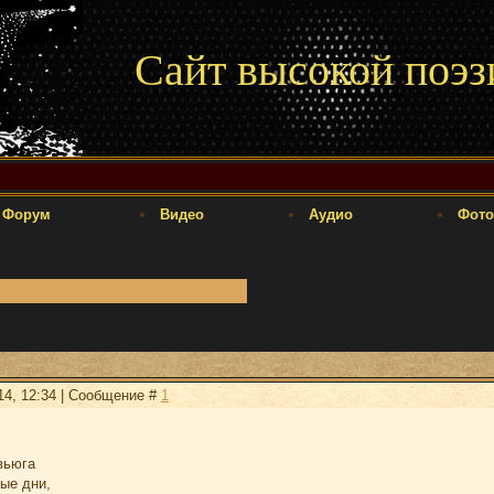
Сайт высокой поэз
Форум
Видео
Аудио
Фото
14, 12:34 | Сообщение #
1
вьюга
ые дни,