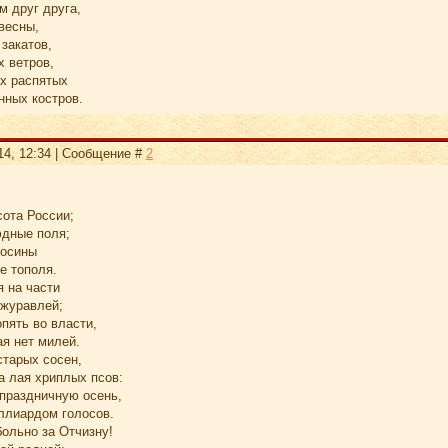
м друг друга,
весны,
 закатов,
 ветров,
х распятых
нных костров.
14, 12:34 | Сообщение #
2
ота России;
юдные поля;
 осины
е тополя.
я на части
 журавлей;
пять во власти,
ая нет милей.
старых сосен,
а лая хриплых псов:
 праздничную осень,
ллиардом голосов.
ольно за Отчизну!