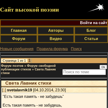
Сайт высокой поэзии
Войти на сайт
Главная
Авторы
Блог
Форум
Видео
Статьи
Новые сообщения
·
Правила форума
·
Поиск
;
1
Страница
1
из
1
Форум поэтов
»
Форум свободной
публикации стихов
»
Света Лавник
стихи
Света Лавник стихи
[
1
]
svetalavnik19
[04.10.2014, 23:30]
"Есть такая память - не забудешь"
Есть такая память - не забудешь,