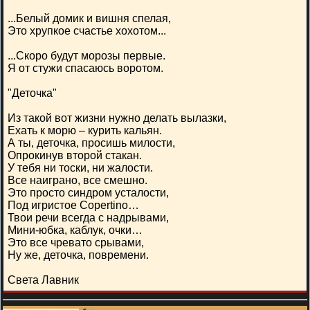
...Белый домик и вишня спелая,
Это хрупкое счастье хохотом...
...Скоро будут морозы первые.
Я от стужи спасаюсь воротом.
"Деточка"
Из такой вот жизни нужно делать вылазки,
Ехать к морю – курить кальян.
А ты, деточка, просишь милости,
Опрокинув второй стакан.
У тебя ни тоски, ни жалости.
Все наиграно, все смешно.
Это просто синдром усталости,
Под игристое Copertino…
Твои речи всегда с надрывами,
Мини-юбка, каблук, очки…
Это все чревато срывами,
Ну же, деточка, повремени.
Света Лавник