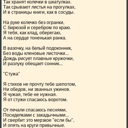
Так хранят колечки в шкатулках.
Так срывают листья на прогулках,
И в страницы книги, как в сосуды.
На руке колечко без огранки,
С бирюзой и серебром по краю.
Я тебя, как клад, оберегаю,
А на сердце тоненькая ранка.
В вазочку, на белый подоконник,
Без воды кленовые листочки...
Дождь рисует плавные кружочки,
И разлуку обещает сонник...
"Стужа"
Я стихов не прочту тебе шепотом,
Ни обедов, ни званных ужинов.
Я чужая, тебе не нужная.
Я от стужи спасаюсь воротом.
От печали спасаюсь песнями,
Посиделками с закадычными...
И свербит это мерзкое "если бы",
И опять на круги привычные.