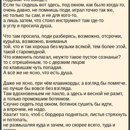
Если ты сядешь вот здесь, под окном, как было когда-то,
очень давно, не помнишь поди, играл точно так же,
но только ты сам, и не для кого-то,
а лишь затем, что стоял инструмент там где-то
в углу и просила душа.
Что там просила, поди разберись, возможно, отсрочки,
курьёза, возможно, вниманья
той, что и так хороша без музыки всякой, тем более этой,
такой старомодной.
Что изменить полагал, неужто такое пустое сознанье?
то с отрешённым, то с дерзким лицом
по клавишам чуть попадая.
А всё же не ясно, что есть душа.
Даже не ясно, при чём клавикорды; а взгляд бы помягче,
но лучше бы вовсе без взгляда.
Там вдохновеньем не пахло, а здесь и весной не разит,
а только промокшим ботинком.
Скучно сидеть под окном, ботинок сушить бы идти,
а впрочем, не надо.
Хватит того, чтоб с бордюра подняться, листья стряхнуть
и потопать,
не размышляя куда и зачем, но скорее всего, туда и