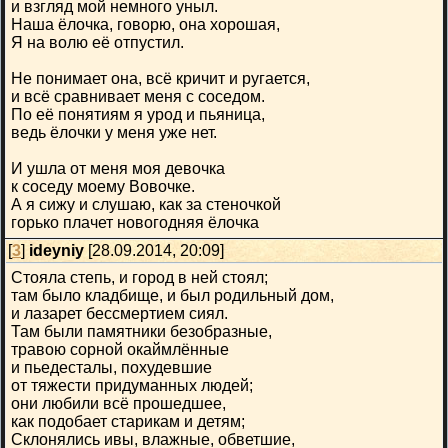
и взгляд мой немного уныл.
Наша ёлочка, говорю, она хорошая,
Я на волю её отпустил.
Не понимает она, всё кричит и ругается,
и всё сравнивает меня с соседом.
По её понятиям я урод и пьяница,
ведь ёлочки у меня уже нет.
И ушла от меня моя девочка
к соседу моему Вовочке.
А я сижу и слушаю, как за стеночкой
горько плачет новогодняя ёлочка
[
3
]
ideyniy
[28.09.2014, 20:09]
Стояла степь, и город в ней стоял;
там было кладбище, и был родильный дом,
и лазарет бессмертием сиял.
Там были памятники безобразные,
травою сорной окаймлённые
и пьедесталы, похудевшие
от тяжести придуманных людей;
они любили всё прошедшее,
как подобает старикам и детям;
Склонялись ивы, влажные, обветшие,