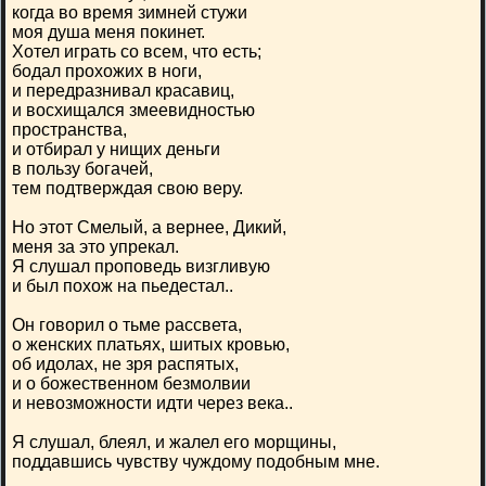
когда во время зимней стужи
моя душа меня покинет.
Хотел играть со всем, что есть;
бодал прохожих в ноги,
и передразнивал красавиц,
и восхищался змеевидностью
пространства,
и отбирал у нищих деньги
в пользу богачей,
тем подтверждая свою веру.
Но этот Смелый, а вернее, Дикий,
меня за это упрекал.
Я слушал проповедь визгливую
и был похож на пьедестал..
Он говорил о тьме рассвета,
о женских платьях, шитых кровью,
об идолах, не зря распятых,
и о божественном безмолвии
и невозможности идти через века..
Я слушал, блеял, и жалел его морщины,
поддавшись чувству чуждому подобным мне.