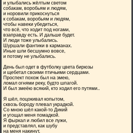
и улыбались жёлтым светом
собакам, воробьям и людям,
и норовили прикоснуться
к собакам, воробьям и людям,
чтобы навеки убедиться,
что всё, что ходит под ногами,
взаправду есть. И дальше будет.
И люди тоже улыбались.
Шуршали фантики в карманах.
Иные шли бесшумно вовсе,
и потому не улыбались.
День был одет в футболку цвета бирюзы
и щебетал своими птичьими сердцами.
Проспект похож был на змею,
ломал огнями реку, будто шпагой.
И был змеёю всякий, кто ходил его путями..
Я шёл, поцокивал копытом,
сквозь бороду плевал украдкой.
Со мною шёл какой-то Дикий
и угощал меня помадкой.
Я фыркал и любил все лужи,
и представлял, как шубу
на меня накинут,