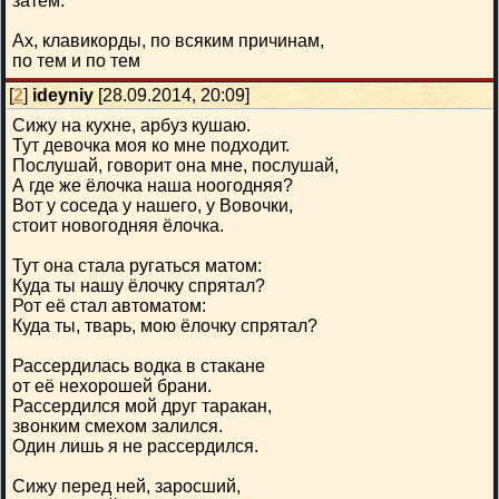
затем.
Ах, клавикорды, по всяким причинам,
по тем и по тем
[
2
]
ideyniy
[28.09.2014, 20:09]
Сижу на кухне, арбуз кушаю.
Тут девочка моя ко мне подходит.
Послушай, говорит она мне, послушай,
А где же ёлочка наша ноогодняя?
Вот у соседа у нашего, у Вовочки,
стоит новогодняя ёлочка.
Тут она стала ругаться матом:
Куда ты нашу ёлочку спрятал?
Рот её стал автоматом:
Куда ты, тварь, мою ёлочку спрятал?
Рассердилась водка в стакане
от её нехорошей брани.
Рассердился мой друг таракан,
звонким смехом залился.
Один лишь я не рассердился.
Сижу перед ней, заросший,