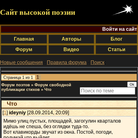
Сайт высокой поэзии
Войти на сайт
Главная
Авторы
Блог
Форум
Видео
Статьи
Новые сообщения
·
Правила форума
·
Поиск
;
1
Страница
1
из
1
Форум поэтов
»
Форум свободной
публикации стихов
»
Что
Что
[
1
]
ideyniy
[28.09.2014, 20:09]
Мимо улиц пустых, площадей, загогулин кварталов
идёшь не спеша, без оглядки туда-то.
Вот клавикорды звучат из окна. Постой, погоди,
подумай что выйдет,