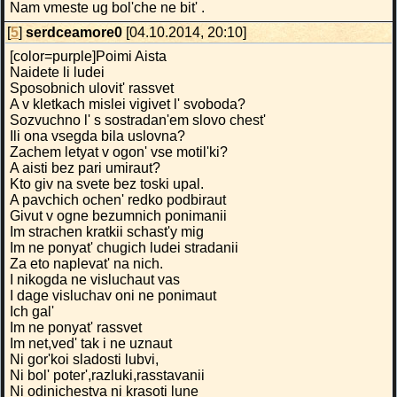
Nam vmeste ug bol'che ne bit' .
[
5
]
serdceamore0
[04.10.2014, 20:10]
[color=purple]Poimi Aista
Naidete li ludei
Sposobnich ulovit' rassvet
A v kletkach mislei vigivet l' svoboda?
Sozvuchno l' s sostradan'em slovo chest'
Ili ona vsegda bila uslovna?
Zachem letyat v ogon' vse motil'ki?
A aisti bez pari umiraut?
Kto giv na svete bez toski upal.
A pavchich ochen' redko podbiraut
Givut v ogne bezumnich ponimanii
Im strachen kratkii schast'y mig
Im ne ponyat' chugich ludei stradanii
Za eto naplevat' na nich.
I nikogda ne visluchaut vas
I dage visluchav oni ne ponimaut
Ich gal'
Im ne ponyat' rassvet
Im net,ved' tak i ne uznaut
Ni gor'koi sladosti lubvi,
Ni bol' poter',razluki,rasstavanii
Ni odinichestva ni krasoti lune