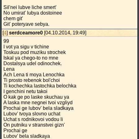
Sil'nei lubve liche smert'
No umirat' lubya dostoinee
chem git'
Git' poteryave sebya.
[
4
]
serdceamore0
[04.10.2014, 19:49]
99
I vot ya sigu v tichine
Toskuu pod muziku strochek
Iskal ya chego-to no mne
Dostalsya udel odinochek.
Lena
Ach Lena ti moya Lenochka
Ti prosto rebenok bol'choi
Ti kochechka lastochka belochka
I genchini netu takoi
O kak ge po laske skuchau ya
A laska mne negnei tvoi vzgliyd
Prochai ge lubov' bela sladkaya
Lubov' tvoya slovno uchat
Uchat s rodnikovoi vodou li
On putniku v stranstvei gizn'
Prochai ge
Lubov' bela sladkaya