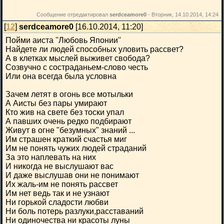
Сообщение отредактировал
serdceamore0
-
Вторник, 14.10.2014, 14:24
[
12
]
serdceamore0
[16.10.2014, 11:20]
Пойми аиста ''Любовь Японии''
Найдете ли людей способных уловить рассвет?
А в клетках мыслей выживет свобода?
Созвучно с состраданьем-слово честь
Или она всегда была условна
Зачем летят в огонь все мотыльки
А Аисты без пары умирают
Кто жив на свете без тоски упал
А павших очень редко подбирают
Живут в огне "безумных" знаний ...
Им страшен краткий счастья миг
Им не понять чужих людей страданий
За это наплевать на них
И никогда не выслушают вас
И даже выслушав они не понимают
Их жаль-им не понять рассвет
Им нет ведь так и не узнают
Ни горькой сладости любви
Ни боль потерь разлуки,расставаний
Ни одиночества ни красоты луны