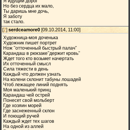
Я идущий дорог
Но без сердца их мало,
Ты даришь мне дочь,
Я заботу
так стало.
[
7
]
serdceamore0
[09.10.2014, 11:00]
Художница-моя доченька
Художник пишет портрет
Нож ''отточенный быстрый палач"
Карандаш в рюкзаке''держит кровь''
Ждет того кто возьмет начертать
Их отточенный смысл
Сила тяжести в день
Каждый что должен узнать
На колени склонит табуны лошадей
Чтоб лежащее линий поднять
Моя маленький принц
Карандаш чей острей
Понесет свой мольберт
Где хозяин морей
Где заснеженный склон
И поющий ручей
Каждый ждет тех шагов
На одной из аллей