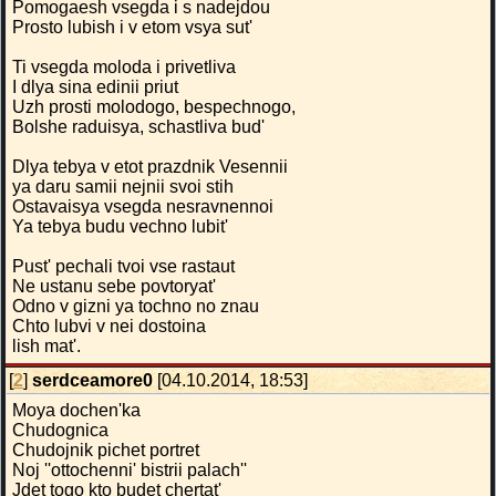
Pomogaesh vsegda i s nadejdou
Prosto lubish i v etom vsya sut'
Ti vsegda moloda i privetliva
I dlya sina edinii priut
Uzh prosti molodogo, bespechnogo,
Bolshe raduisya, schastliva bud'
Dlya tebya v etot prazdnik Vesennii
ya daru samii nejnii svoi stih
Ostavaisya vsegda nesravnennoi
Ya tebya budu vechno lubit'
Pust' pechali tvoi vse rastaut
Ne ustanu sebe povtoryat'
Odno v gizni ya tochno no znau
Chto lubvi v nei dostoina
lish mat'.
[
2
]
serdceamore0
[04.10.2014, 18:53]
Moya dochen'ka
Chudognica
Chudojnik pichet portret
Noj ''ottochenni' bistrii palach''
Jdet togo kto budet chertat'