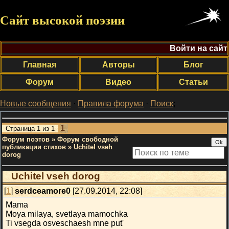
Сайт высокой поэзии
Войти на сайт
Главная
Авторы
Блог
Форум
Видео
Статьи
Новые сообщения
·
Правила форума
·
Поиск
;
1
Страница
1
из
1
Форум поэтов
»
Форум свободной
публикации стихов
»
Uchitel vseh
dorog
Uchitel vseh dorog
[
1
]
serdceamore0
[27.09.2014, 22:08]
Mama
Moya milaya, svetlaya mamochka
Ti vsegda osveschaesh mne put'