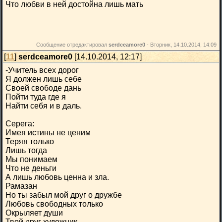
Что любви в ней достойна лишь мать
Сообщение отредактировал
serdceamore0
-
Вторник, 14.10.2014, 14:09
[
11
]
serdceamore0
[14.10.2014, 12:17]
-Учитель всех дорог
Я должен лишь себе
Своей свободе дань
Пойти туда где я
Найти себя и в даль.
Серега:
Имея истины не ценим
Теряя только
Лишь тогда
Мы понимаем
Что не деньги
А лишь любовь ценна и зла.
Рамазан
Но ты забыл мой друг о дружбе
Любовь свободных только
Окрыляет души
Твой друг художник