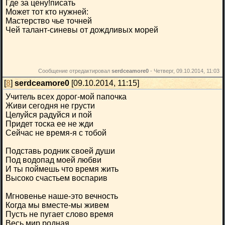
Где за цену!писать
Может тот кто нужней:
Мастерство чье точней
Чей талант-синевы от дождливых морей
Сообщение отредактировал
serdceamore0
-
Четверг, 09.10.2014, 11:03
[
8
]
serdceamore0
[09.10.2014, 11:15]
Учитель всех дорог-мой папочка
Живи сегодня не грусти
Целуйся радуйся и пой
Придет тоска ее не жди
Сейчас не время-я с тобой
Подставь родник своей души
Под водопад моей любви
И ты поймешь что время жить
Высоко счастьем воспарив
Мгновенье наше-это вечность
Когда мы вместе-мы живем
Пусть не пугает слово время
Весь мир родная