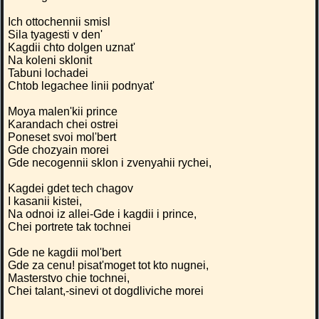
Ich ottochennii smisl
Sila tyagesti v den'
Kagdii chto dolgen uznat'
Na koleni sklonit
Tabuni lochadei
Chtob legachee linii podnyat'
Moya malen'kii prince
Karandach chei ostrei
Poneset svoi mol'bert
Gde chozyain morei
Gde necogennii sklon i zvenyahii rychei,
Kagdei gdet tech chagov
I kasanii kistei,
Na odnoi iz allei-Gde i kagdii i prince,
Chei portrete tak tochnei
Gde ne kagdii mol'bert
Gde za cenu! pisat'moget tot kto nugnei,
Masterstvo chie tochnei,
Chei talant,-sinevi ot dogdliviche morei