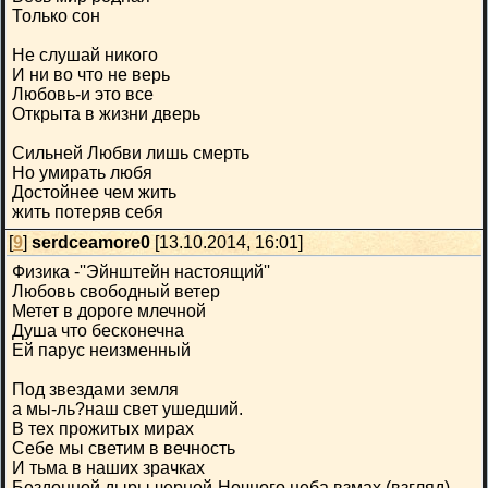
Только сон
Не слушай никого
И ни во что не верь
Любовь-и это все
Открыта в жизни дверь
Сильней Любви лишь смерть
Но умирать любя
Достойнее чем жить
жить потеряв себя
[
9
]
serdceamore0
[13.10.2014, 16:01]
Физика -''Эйнштейн настоящий''
Любовь свободный ветер
Метет в дороге млечной
Душа что бесконечна
Ей парус неизменный
Под звездами земля
а мы-ль?наш свет ушедший.
В тех прожитых мирах
Себе мы светим в вечность
И тьма в наших зрачках
Бездонной дыры черной-Ночного неба взмах (взгляд)