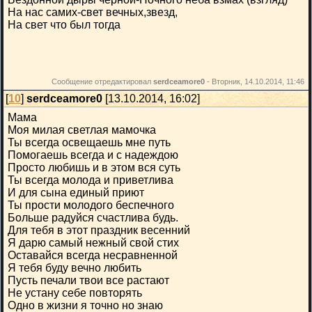
На нас самих-свет вечных,звезд,
На свет что был тогда
Сообщение отредактировал
serdceamore0
-
Вторник, 14.10.2014, 11:46
[
10
]
serdceamore0
[13.10.2014, 16:02]
Мама
Моя милая светлая мамочка
Ты всегда освещаешь мне путь
Помогаешь всегда и с надеждою
Просто любишь и в этом вся суть
Ты всегда молода и приветлива
И для сына единый приют
Ты прости молодого беспечного
Больше радуйся счастлива будь.
Для тебя в этот праздник весенний
Я дарю самый нежный свой стих
Оставайся всегда несравненной
Я тебя буду вечно любить
Пусть печали твои все растают
Не устану себе повторять
Одно в жизни я точно но знаю