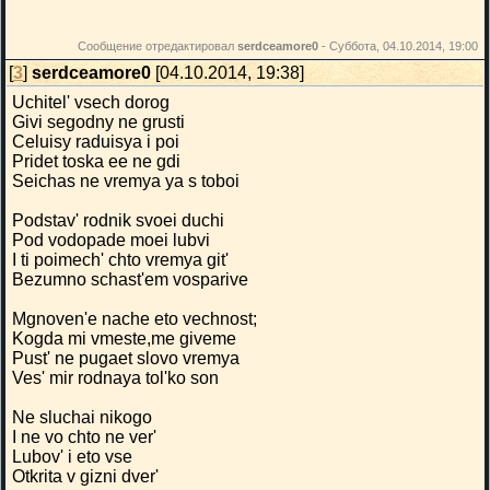
Сообщение отредактировал
serdceamore0
-
Суббота, 04.10.2014, 19:00
[
3
]
serdceamore0
[04.10.2014, 19:38]
Uchitel' vsech dorog
Givi segodny ne grusti
Celuisy raduisya i poi
Pridet toska ee ne gdi
Seichas ne vremya ya s toboi
Podstav' rodnik svoei duchi
Pod vodopade moei lubvi
I ti poimech' chto vremya git'
Bezumno schast'em vosparive
Mgnoven'e nache eto vechnost;
Kogda mi vmeste,me giveme
Pust' ne pugaet slovo vremya
Ves' mir rodnaya tol'ko son
Ne sluchai nikogo
I ne vo chto ne ver'
Lubov' i eto vse
Otkrita v gizni dver'