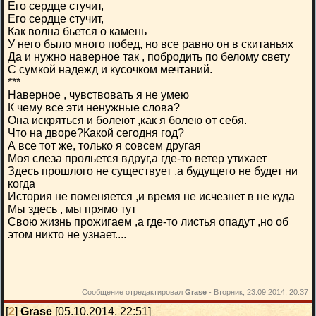
Его сердце стучит,
Его сердце стучит,
Как волна бьется о камень
У него было много побед, но все равно он в скитаньях
Да и нужно наверное так , побродить по белому свету
С сумкой надежд и кусочком мечтаний.
***
Наверное , чувствовать я не умею
К чему все эти ненужные слова?
Она искряться и болеют ,как я болею от себя.
Что на дворе?Какой сегодня год?
А все тот же, только я совсем другая
Моя слеза прольется вдруг,а где-то ветер утихает
Здесь прошлого не существует ,а будущего не будет ни
когда
История не поменяется ,и время не исчезнет в не куда
Мы здесь , мы прямо тут
Свою жизнь прожигаем ,а где-то листья опадут ,но об
этом никто не узнает....
Сообщение отредактировал
Grase
-
Вторник, 23.09.2014, 20:37
[
2
]
Grase
[05.10.2014, 22:51]