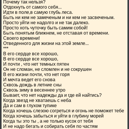
Почему так нельзя?
Отдохнуть от самого себя...
Идти в поле,в самую глубь леса.
Быть ни кем не замеченым и ни кем не засвеченым.
Просто уйти не надолго и не так далеко.
Просто хоть чуточку быть самим собой!
Быть понятым ближнем, не отставая от времени.
Своего времени!
Отведенного для жизни на этой земле...
***
В его сердце все хорошо,
В его сердце все хорошо,
И почти , что нет темных пятен
Он не сломан, не сломлен и не сокрушен
В его жизни почти, что нет горя
И мечта ведет его снова
Сквозь дождь в летние сны
Сквозь зиму в весеннее утро
Бывает, что нет надежды да и где ей найтись?
Когда звезд не хватаешь с неба
Да и сам в глухом тупике
Когда хочешь слезою согреться и огонь не поможет тебе
Когда хочешь забыться и уйти в глубину морей
Когда ты это ты , а не только кусок от тебя
И не надо бегать и собирать себя по частям