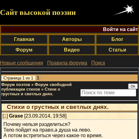
Сайт высокой поэзии
Войти на сайт
Главная
Авторы
Блог
Форум
Видео
Статьи
Новые сообщения
·
Правила форума
·
Поиск
;
1
Страница
1
из
1
Форум поэтов
»
Форум свободной
публикации стихов
»
Стихи о
грустных и светлых днях.
Стихи о грустных и светлых днях.
[
1
]
Grase
[23.09.2014, 19:58]
Почему нельзя разделиться?
Тело пойдет на право,а душа на лево.
А потом встретиться через какое-то время.