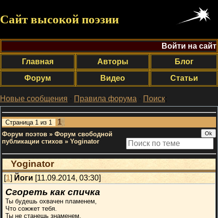
Сайт высокой поэзии
Войти на сайт
Главная
Авторы
Блог
Форум
Видео
Статьи
Новые сообщения
·
Правила форума
·
Поиск
;
1
Страница
1
из
1
Форум поэтов
»
Форум свободной
публикации стихов
»
Yoginator
Yoginator
[
1
]
Йоги
[11.09.2014, 03:30]
Сгореть как спичка
Ты будешь охвачен пламенем,
Что сожжет тебя.
Ты не станешь знаменем,