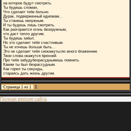
на которое будут смотреть.
Ты будешь сломан,
Что сделает тебе больно.
Дурак, подверженный идиомам...
Ты станешь ненужным.
И ты будешь лишь смотреть.
Как разгорается огонь безоружным,
что даст тепло другим.
Ты будешь забыт,
Но это сделает тебя счастливым.
Ты не хочешь больше быть...
Это не сделает тебя сиокажутьсяо много блаженнее.
Твои слова окажутся брехней.
Про тебя забудубезрасуднымешь помнить.
Каким ты был безрассудным.
Как горел ты секунды,
стараясь дать жизнь другим.
1
Страница
1
из
1
Полная версия сайта