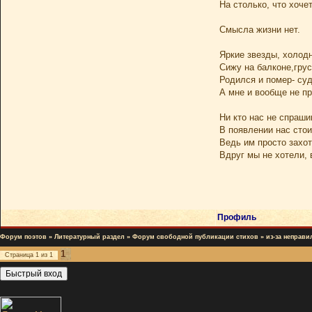
На столько, что хоче
Смысла жизни нет.
Яркие звезды, холодн
Сижу на балконе,грус
Родился и помер- суд
А мне и вообще не п
Ни кто нас не спраши
В появлении нас стои
Ведь им просто захоте
Вдруг мы не хотели, 
Профиль
Форум поэтов
»
Литературный раздел
»
Форум свободной публикации стихов
»
из-за неправи
1
Страница
1
из
1