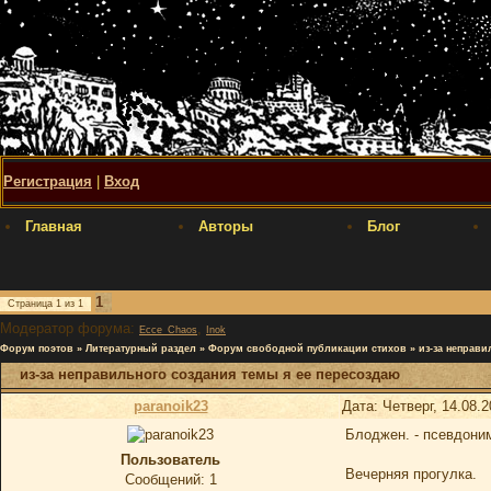
Регистрация
|
Вход
Главная
Авторы
Блог
1
Страница
1
из
1
Модератор форума:
,
Ecce_Chaos
Inok
Форум поэтов
»
Литературный раздел
»
Форум свободной публикации стихов
»
из-за неправи
из-за неправильного создания темы я ее пересоздаю
paranoik23
Дата: Четверг, 14.08.
Блоджен. - псевдони
Пользователь
Вечерняя прогулка.
Сообщений:
1