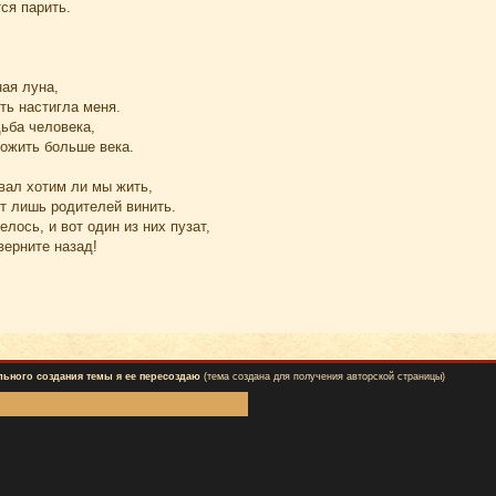
тся парить.
ая луна,
ть настигла меня.
ьба человека,
рожить больше века.
вал хотим ли мы жить,
т лишь родителей винить.
лось, и вот один из них пузат,
верните назад!
льного создания темы я ее пересоздаю
(тема создана для получения авторской страницы)