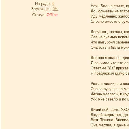
Награды:
0
Ночь.Боль в спине, кр
Замечания:
0%
До больницы не встре
Статус:
Offline
Иду медленно, жалоб
Словно вместе с руко
Девушка , звезды, ко
Сев на скамью вспом
Что вызубрил заране
Она есть и была мои
Достою я кольцо, дев
Я понимал что эти сл
Ответ ее "Да" прижав
Я предложил мимо са
Розы и лилии, я и она
Она за руку взяла ме
Жизнь удалась, и бу
Ухх мне свезло и по 
Дикий вой, волк, УХ
Людей рядом нет, до 
Визг. Тишина. Вцепил
Она мертва, я даже н