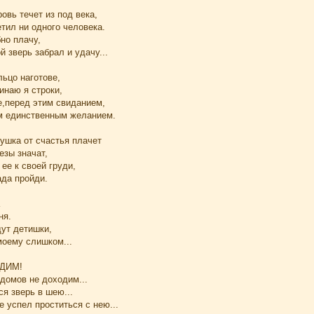
овь течет из под века,
тил ни одного человека.
но плачу,
й зверь забрал и удачу...
льцо наготове,
инаю я строки,
е,перед этим свиданием,
м единственным желанием.
ушка от счастья плачет
езы значат,
 ее к своей груди,
да пройди.
ня.
дут детишки,
моему слишком...
ОДИМ!
домов не доходим...
ся зверь в шею...
е успел проститься с нею...