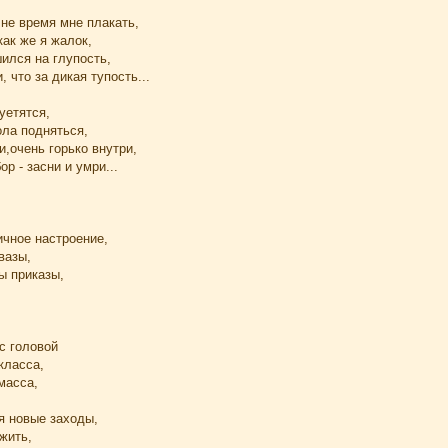
не время мне плакать,
как же я жалок,
ился на глупость,
 что за дикая тупость...
уетятся,
ола подняться,
и,очень горько внутри,
р - засни и умри...
ичное настроение,
вазы,
ы приказы,
с головой
класса,
масса,
я новые заходы,
жить,