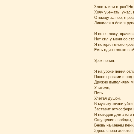
Злость или страх?Но 
Хочу убежать, ужас, 
Отомщу за нее, я реш
Лишился в бою я руки,
И вот я лежу, врачи с
Нет сил у меня со ст
Я потерял много кров
Есть один только выбо
Урок пения.
Я на уроке пения,отл
Пахнет розами с под 
Дружно выполняем м
Учителя,
Петь
Улетая душой,
В музыку жизни уйти 
Заставит атмосфера 
И поводов для этого 
Ощущение свободы,
Вновь начинаем пени
Здесь снова хочется 