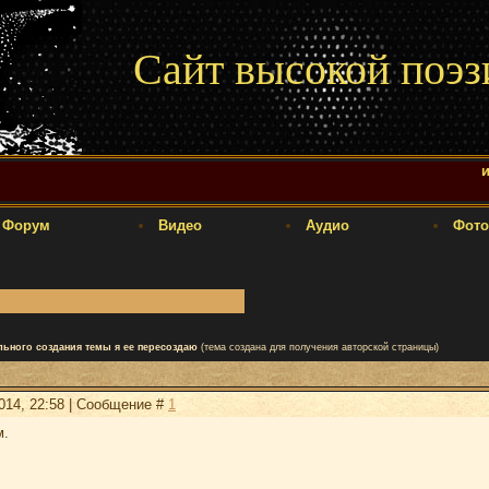
Сайт высокой поэз
Форум
Видео
Аудио
Фото
льного создания темы я ее пересоздаю
(тема создана для получения авторской страницы)
2014, 22:58 | Сообщение #
1
м.