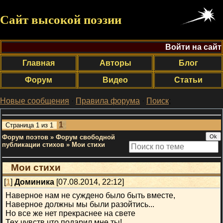
Сайт высокой поэзии
Войти на сайт
Главная
Авторы
Блог
Форум
Видео
Статьи
Новые сообщения
·
Правила форума
·
Поиск
;
1
Страница
1
из
1
Форум поэтов
»
Форум свободной
публикации стихов
»
Мои стихи
Мои стихи
[
1
]
Доминика
[07.08.2014, 22:12]
Наверное нам не суждено было быть вместе,
Наверное должны мы были разойтись...
Но все же нет прекраснее на свете
Тех чувств что подарил мне ты!