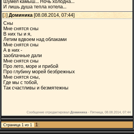
Шумел камыш... Ночь холодна...
И лишь душа тепла хотела...
[
3
]
Доминика
[08.08.2014, 07:44]
Сны
Мне снятся сны
В них ты и я,
Летим вдвоем над облаками
Мне снятся сны
А в них -
заоблачные дали
Мне снятся сны
Про лето, море и прибой
Про глубину морей безбрежных
Мне снятся сны,
Где мы с тобой,
Так счастливы и безмятежны
Сообщение отредактировал
Доминика
-
Пятница, 08.08.2014, 07:44
1
Страница
1
из
1