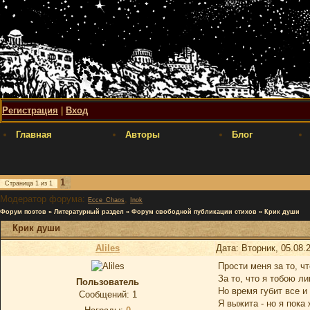
Регистрация
|
Вход
Главная
Авторы
Блог
1
Страница
1
из
1
Модератор форума:
,
Ecce_Chaos
Inok
Форум поэтов
»
Литературный раздел
»
Форум свободной публикации стихов
»
Крик души
Крик души
Aliles
Дата: Вторник, 05.08.
Прости меня за то, чт
За то, что я тобою л
Пользователь
Но время губит все и 
Сообщений:
1
Я выжита - но я пока 