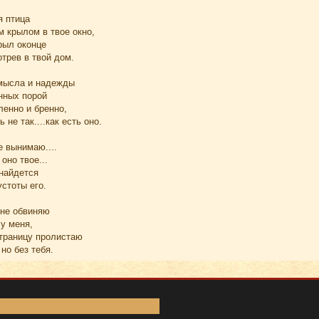
я птица
 крылом в твое окно,
рыл оконце
трев в твой дом.
смысла и надежды
нных порой
ленно и бренно,
 не так....как есть оно.
е вынимаю....
 оно твое...
 найдется
устоты его.
 не обвиняю
у меня,
страницу пролистаю
но без тебя.