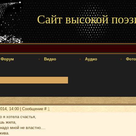
Сайт высокой поэз
Форум
Видео
Аудио
Фото
2014, 14:00 | Сообщение #
1
о я хотела счастья,
ишь жила,
надо мной не властно....
жива.