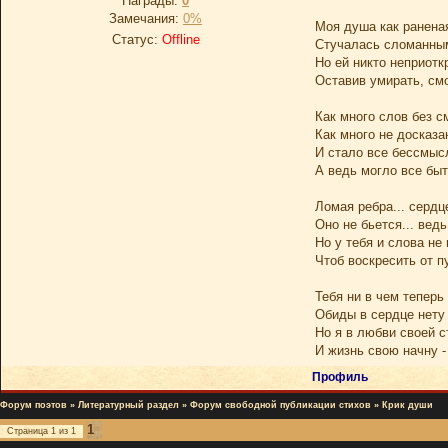
Награды:
0
Замечания:
0%
Моя душа как ранена
Статус:
Offline
Стучалась сломанным
Но ей никто неприотк
Оставив умирать, смо
Как много слов без 
Как много не досказа
И стало все бессмыс
А ведь могло все быть
Ломая ребра... сердц
Оно не бьется... ведь
Но у тебя и слова не
Чтоб воскресить от п
Тебя ни в чем теперь
Обиды в сердце нету 
Но я в любви своей 
И жизнь свою начну - 
Профиль
Форум поэтов
»
Литературный раздел
»
Форум свободной публикации стихов
»
Крик души
1
Страница
1
из
1