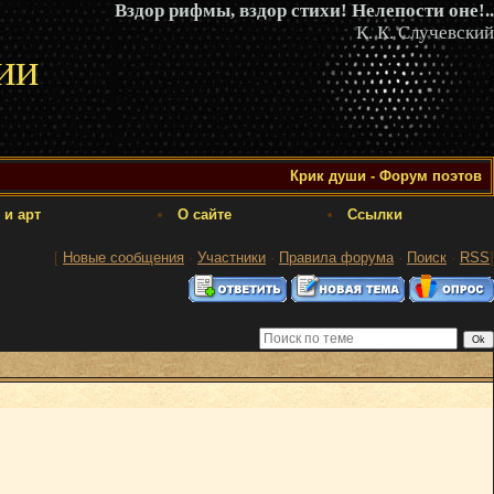
Вздор рифмы, вздор стихи! Нелепости оне!..
К. К. Случевский
ии
Крик души - Форум поэтов
 и арт
О сайте
Ссылки
[
Новые сообщения
·
Участники
·
Правила форума
·
Поиск
·
RSS
]