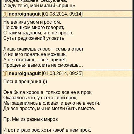
Модна, красива, сексуальна,
И жду тебя, мой милый «принц».
[
3
]
neproignaguit
[01.08.2014, 09:14]
Не велика умом и ростом,
Но слишком много говорит,
С таким задором, что не просто
Суть предложений уловить
Лишь скажешь слово – семь в ответ
И ничего понять не можешь,
А не ответишь – все, привет,
Прощенья вымолить не сможешь…
[
4
]
neproignaguit
[01.08.2014, 09:25]
Песня прощания )))
Она была хороша, только все не в прок,
Оказалось что, у всего свой срок,
Мы зацепились в словах, и дело не в чести,
Да все просто, мы не могли быть вместе.
Пр. Мы из разных миров
И вот играю рок, хотя какой в нем прок,