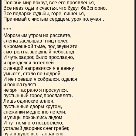
Полюби мир вокруг, все его проявленья,
Все невзгоды и счастья, что будут беЗспорно,
Все подарки судьбы, горе, лишенья,
Принимай с чистым сердцем, урок получая…
* * *
Морозным утром на рассвете,
слегка заслышав птиц полет,
в кромешной тьме, под звуки эти,
смотрел на звездный небосвод
И чуть задрог, было прохладно,
и приоделся потеплей
с ленцой направился я в ванну
умылся, стало по-бодрей
И не поевши я собрался, оделся
и пошел гулять
не зря так рано я проснулся,
пустынный город прославлять
Лишь одинокие аллеи,
пустынные дворы кругом,
снежинки медленно летели,
и улицы покрылись льдом
И тут немного посветлело,
усталый дворник снег гребет,
ну а в душе все так запело,