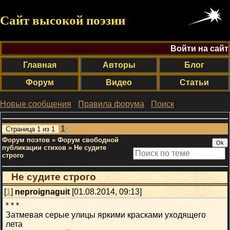
Сайт высокой поэзии
Войти на сайт
Главная
Авторы
Блог
Форум
Видео
Статьи
Новые сообщения
·
Правила форума
·
Поиск
;
1
Страница
1
из
1
Форум поэтов
»
Форум свободной
публикации стихов
»
Не судите
строго
Не судите строго
[
1
]
neproignaguit
[01.08.2014, 09:13]
* * *
Затмевая серые улицы яркими красками уходящего
лета