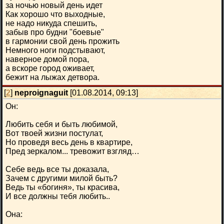
за ночью новый день идет
Как хорошо что выходные,
не надо никуда спешить,
забыв про будни "боевые"
в гармонии свой день прожить
Немного ноги подстывают,
наверное домой пора,
а вскоре город оживает,
бежит на лыжах детвора.
[
2
]
neproignaguit
[01.08.2014, 09:13]
Он:
Любить себя и быть любимой,
Вот твоей жизни постулат,
Но проведя весь день в квартире,
Пред зеркалом... тревожит взгляд…
Себе ведь все ты доказала,
Зачем с другими милой быть?
Ведь ты «богиня», ты красива,
И все должны тебя любить..
Она: