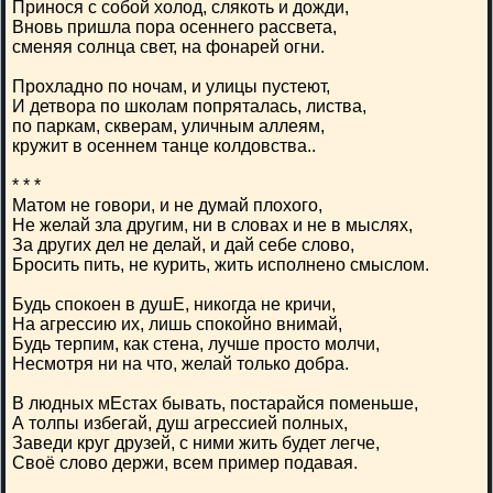
Принося с собой холод, слякоть и дожди,
Вновь пришла пора осеннего рассвета,
сменяя солнца свет, на фонарей огни.
Прохладно по ночам, и улицы пустеют,
И детвора по школам попряталась, листва,
по паркам, скверам, уличным аллеям,
кружит в осеннем танце колдовства..
* * *
Матом не говори, и не думай плохого,
Не желай зла другим, ни в словах и не в мыслях,
За других дел не делай, и дай себе слово,
Бросить пить, не курить, жить исполнено смыслом.
Будь спокоен в душЕ, никогда не кричи,
На агрессию их, лишь спокойно внимай,
Будь терпим, как стена, лучше просто молчи,
Несмотря ни на что, желай только добра.
В людных мЕстах бывать, постарайся поменьше,
А толпы избегай, душ агрессией полных,
Заведи круг друзей, с ними жить будет легче,
Своё слово держи, всем пример подавая.