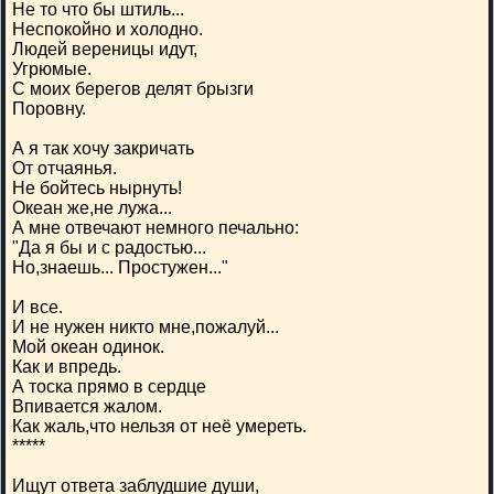
Не то что бы штиль...
Неспокойно и холодно.
Людей вереницы идут,
Угрюмые.
С моих берегов делят брызги
Поровну.
А я так хочу закричать
От отчаянья.
Не бойтесь нырнуть!
Океан же,не лужа...
А мне отвечают немного печально:
"Да я бы и с радостью...
Но,знаешь... Простужен..."
И все.
И не нужен никто мне,пожалуй...
Мой океан одинок.
Как и впредь.
А тоска прямо в сердце
Впивается жалом.
Как жаль,что нельзя от неё умереть.
*****
Ищут ответа заблудшие души,