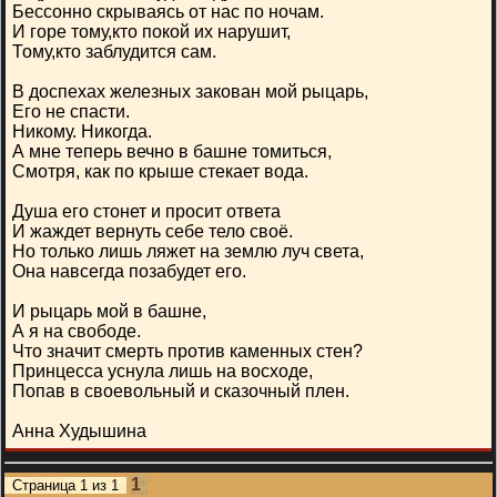
Бессонно скрываясь от нас по ночам.
И горе тому,кто покой их нарушит,
Тому,кто заблудится сам.
В доспехах железных закован мой рыцарь,
Его не спасти.
Никому. Никогда.
А мне теперь вечно в башне томиться,
Смотря, как по крыше стекает вода.
Душа его стонет и просит ответа
И жаждет вернуть себе тело своё.
Но только лишь ляжет на землю луч света,
Она навсегда позабудет его.
И рыцарь мой в башне,
А я на свободе.
Что значит смерть против каменных стен?
Принцесса уснула лишь на восходе,
Попав в своевольный и сказочный плен.
Анна Худышина
1
Страница
1
из
1