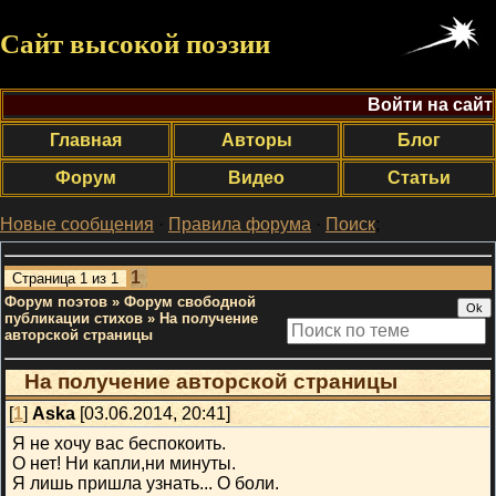
Сайт высокой поэзии
Войти на сайт
Главная
Авторы
Блог
Форум
Видео
Статьи
Новые сообщения
·
Правила форума
·
Поиск
;
1
Страница
1
из
1
Форум поэтов
»
Форум свободной
публикации стихов
»
На получение
авторской страницы
На получение авторской страницы
[
1
]
Aska
[03.06.2014, 20:41]
Я не хочу вас беспокоить.
О нет! Ни капли,ни минуты.
Я лишь пришла узнать... О боли.