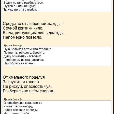
Будет поздно разбираться,
Нужен он или не нужен,
Ты уже погряз в любви.
Средство от любовной жажды –
Сочной критики кило.
Всем, рискующим лишь дважды,
Непомерно повезло.
Цитата
Sonne
(
)
Ну а боль вся в том, что страшно
Потерять, обидеть, бросить,
Душу обнажить настолько,
Чтоб потом из ста частичек
Не собрать ее вовек.
От хмельного поцелуя
Закружится голова.
Не рискуй, опасность чуя,
Разберись во всём сперва.
Цитата
Sonne
(
)
Очень больно, когда кто-то
Узнает твою натуру,
Знает все твои повадки,
Настоящего тебя.