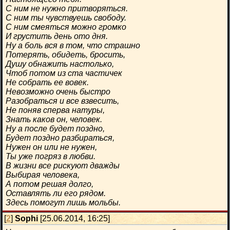
С ним не нужно притворяться.
С ним ты чувствуешь свободу.
С ним смеяться можно громко
И грустить день ото дня.
Ну а боль вся в том, что страшно
Потерять, обидеть, бросить,
Душу обнажить настолько,
Чтоб потом из ста частичек
Не собрать ее вовек.
Невозможно очень быстро
Разобраться и все взвесить,
Не поняв сперва натуры,
Знать каков он, человек.
Ну а после будет поздно,
Будет поздно разбираться,
Нужен он или не нужен,
Ты уже погряз в любви.
В жизни все рискуют дважды
Выбирая человека,
А потом решая долго,
Оставлять ли его рядом.
Здесь помогут лишь мольбы.
[
2
]
Sophi
[25.06.2014, 16:25]