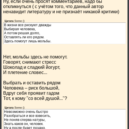
Ну, если очень просят комментариев, надо бы
откликнуться ( с учётом того, что данный автор
ненавидит литературу и не признаёт никакой критики)
Цитата
Sonne
(
)
В жизни все рискуют дважды
Выбирая человека,
А потом решая долго,
Оставлять ли его рядом.
Здесь помогут лишь мольбы.
Нет, мольбы здесь не помогут.
Говорят, снимают стресс
Шоколад и сладкий йогурт,
И плетение словес...
Выбрать и оставить рядом
Человека – риск большой,
Вдруг себя проявит гадом
Тот, к кому "со всей душой..."?
Цитата
Sonne
(
)
Невозможно очень быстро
Разобраться и все взвесить,
Не поняв сперва натуры,
Знать каков он, человек.
Ну а после будет поздно,