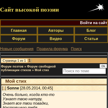
Сайт высокой поэзии
Войти на сайт
Главная
Авторы
Блог
Форум
Видео
Статьи
Новые сообщения
·
Правила форума
·
Поиск
;
1
Страница
1
из
1
Форум поэтов
»
Форум свободной
публикации стихов
»
Мой стих
Мой стих
[
1
]
Sonne
[28.05.2014, 00:45]
Очень больно, когда кто-то
Узнает твою натуру,
Знает все твои повадки,
Настоящего тебя.