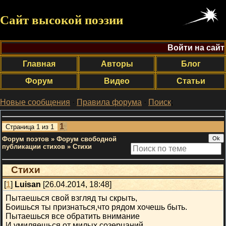
Сайт высокой поэзии
Войти на сайт
Главная
Авторы
Блог
Форум
Видео
Статьи
Новые сообщения
·
Правила форума
·
Поиск
;
1
Страница
1
из
1
Форум поэтов
»
Форум свободной
публикации стихов
»
Стихи
Стихи
[
1
]
Luisan
[26.04.2014, 18:48]
Пытаешься свой взгляд ты скрыть,
Боишься ты признаться,что рядом хочешь быть.
Пытаешься все обратить внимание
И умиляешься от милых созерцаний.