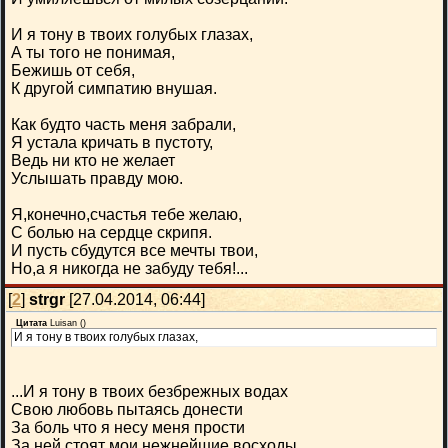
И я тону в твоих голубых глазах,
А ты того не понимая,
Бежишь от себя,
К другой симпатию внушая.
Как будто часть меня забрали,
Я устала кричать в пустоту,
Ведь ни кто не желает
Услышать правду мою.
Я,конечно,счастья тебе желаю,
С болью на сердце скрипя.
И пусть сбудутся все мечты твои,
Но,а я никогда не забуду тебя!...
[
2
]
strgr
[27.04.2014, 06:44]
Цитата
Luisan
(
)
И я тону в твоих голубых глазах,
...И я тону в твоих безбрежных водах
Свою любовь пытаясь донести
За боль что я несу меня прости
За ней стоят мои нежнейшие восходы