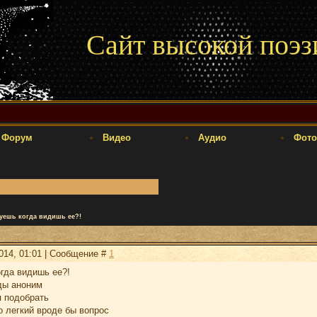
Сайт высокой поэз
Форум
Видео
Аудио
Фото
вуешь когда видишь ее?!
2014, 01:01 | Сообщение #
1
гда видишь ее?!
ды аноним
я подобрать
о легкий вроде бы вопрос