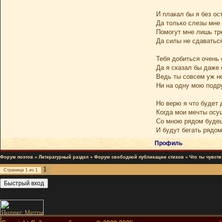
И плакал бы я без ос
Да только слезы мне 
Помогут мне лишь тр
Да силы не сдаватьс
Тебя добиться очень
Да я сказал бы даже
Ведь ты совсем уж н
Ни на одну мою подр
Но верю я что будет 
Когда мои мечты осу
Со мною рядом буде
И будут бегать рядом
Профиль
Форум поэтов
»
Литературный раздел
»
Форум свободной публикации стихов
»
Что ты чувст
1
Страница
1
из
1