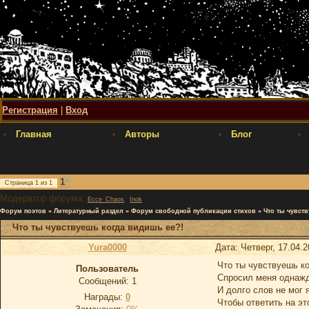
Регистрация
|
Вход
Главная
Авторы
Блог
1
Страница
1
из
1
Модератор форума:
,
Ecce_Chaos
Inok
Форум поэтов
»
Литературный раздел
»
Форум свободной публикации стихов
»
Что ты чувст
Что ты чувствуешь когда видишь ее?!
Yura0000
Дата: Четверг, 17.04.
Что ты чувствуешь ко
Пользователь
Спросил меня однаж
Сообщений:
1
И долго слов не мог 
Награды:
0
Чтобы ответить на эт