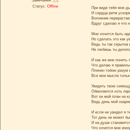
Замечания:
0%
Статус:
Offline
При виде тебя мое д
И сердца ритм ускор
Волнение перерастае
Вдруг сделаю я что н
Мне хочется быть ид
Но сделать это как у
Ведь ты так скрытна 
Не любишь ты делит
И как же мне понять 
Что делаю я правильн
Пленен тобою разум 
Все мои мысли тольк
Увидеть твою сияющ
Обмолвится хоть пар
Вот он мой план на 
Ведь день мой озаря
И если не увидел я т
Тот день не может б
И на душе становится
Что хочется мне иног