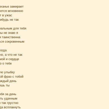
ыханье замирает
яется мгновенно
т в ужас
ибудь не так
еальным для тебя
вы не знаю я
и таинственна
ься сокровенным
тогда
о, а что не так
мой и сердце
о о тебе
ую улыбку
ой фраз с тобой
каждый день
ешь ты
ебя за день
ыть удачным
 так грустно
да всплакнуть