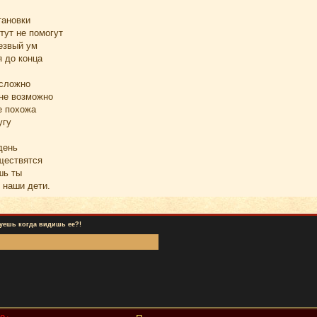
тановки
тут не помогут
езвый ум
я до конца
 сложно
 не возможно
е похожа
угу
день
ществятся
шь ты
 наши дети.
вуешь когда видишь ее?!