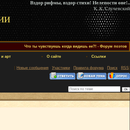
Вздор рифмы, вздор стихи! Нелепости оне!..
К. К. Случевский
ии
Что ты чувствуешь когда видишь ее?! - Форум поэтов
 и арт
О сайте
Ссылки
[
Новые сообщения
·
Участники
·
Правила форума
·
Поиск
·
RSS
]