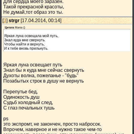
Для сердца моего заразен.
Такой прекрасной красоты,
Не думай,тот образ это ты.
[
3
]
strgr
[17.04.2014, 00:14]
Цитата
Mania
(
)
Яркая луна освещала мой путь,
Знал куда мне свернуть.
Чтобы найти и вернуть,
И к тебе вновь прильнуть.
Яркая луна освещает путь
Знал бы я куда мне сейчас свернуть
Духоты волна, пожеланье - "будь"
Позабытых строк в душу не вернуть
Перепутье бед,
Одинокость душ
Судьб холодный след,
С глаз печальных тушь
ps
это экспромт, не закончен, просто набросок.
Впрочем, наверное и не нужно такое чем-то