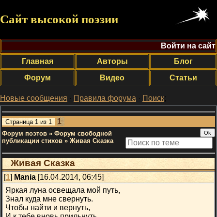
Сайт высокой поэзии
Войти на сайт
Главная
Авторы
Блог
Форум
Видео
Статьи
Новые сообщения
·
Правила форума
·
Поиск
;
1
Страница
1
из
1
Форум поэтов
»
Форум свободной
публикации стихов
»
Живая Сказка
Живая Сказка
[
1
]
Mania
[16.04.2014, 06:45]
Яркая луна освещала мой путь,
Знал куда мне свернуть.
Чтобы найти и вернуть,
И к тебе вновь прильнуть.