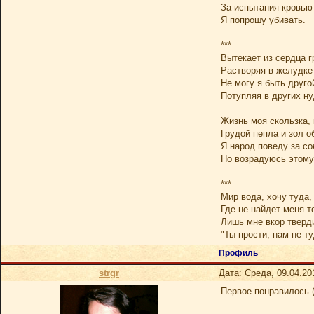
За испытания кровью
Я попрошу убивать.
***
Вытекает из сердца г
Растворяя в желудке 
Не могу я быть друго
Потупляя в других ну
Жизнь моя скользка, 
Грудой пепла и зол о
Я народ поведу за со
Но возрадуюсь этому
***
Мир вода, хочу туда,
Где не найдет меня т
Лишь мне вкор тверд
"Ты прости, нам не ту
Профиль
strgr
Дата: Среда, 09.04.20
Первое понравилось (