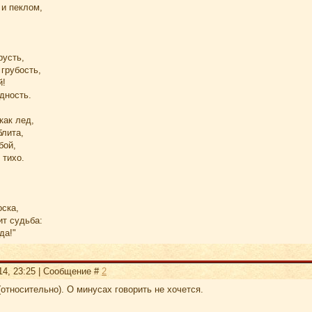
 и пеклом,
русть,
грубость,
й!
дность.
как лед,
блита,
бой,
 тихо.
оска,
ит судьба:
да!"
14, 23:25 | Сообщение #
2
относительно). О минусах говорить не хочется.