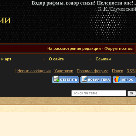
Вздор рифмы, вздор стихи! Нелепости оне!..
К. К. Случевский
ии
На рассмотрение редакции - Форум поэтов
 и арт
О сайте
Ссылки
[
Новые сообщения
·
Участники
·
Правила форума
·
Поиск
·
RSS
]