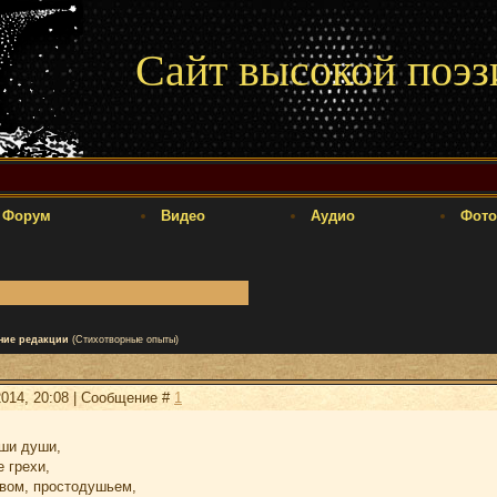
Сайт высокой поэз
Форум
Видео
Аудио
Фото
ние редакции
(Стихотворные опыты)
2014, 20:08 | Сообщение #
1
аши души,
 грехи,
овом, простодушьем,