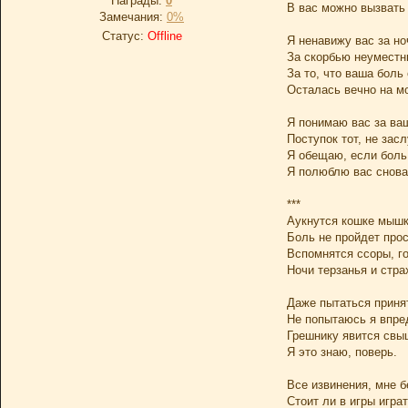
Награды:
0
В вас можно вызвать 
Замечания:
0%
Статус:
Offline
Я ненавижу вас за но
За скорбью неуместн
За то, что ваша боль
Осталась вечно на мо
Я понимаю вас за ва
Поступок тот, не зас
Я обещаю, если боль,
Я полюблю вас снова,
***
Аукнутся кошке мышк
Боль не пройдет прос
Вспомнятся ссоры, г
Ночи терзанья и стра
Даже пытаться приня
Не попытаюсь я впре
Грешнику явится свы
Я это знаю, поверь.
Все извинения, мне б
Стоит ли в игры игра