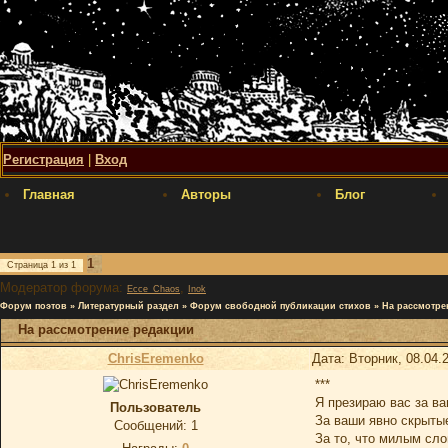
Регистрация
|
Вход
Главная
Авторы
Блог
1
Страница
1
из
1
Модератор форума:
,
Ecce_Chaos
Inok
Форум поэтов
»
Литературный раздел
»
Форум свободной публикации стихов
»
На рассмотре
На рассмотрение редакции
ChrisEremenko
Дата: Вторник, 08.04.
***
Я презираю вас за в
Пользователь
За ваши явно скрытые
Сообщений:
1
За то, что милым сл