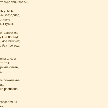
только тень тоски.
чь унынья,
ый звездопад,
 отныне
их губах.
шу дерзость,
лужил наград,
 моя утихнет,
 без преград.
ины слезы,
то так,
орькие слезы,
х.
ть сожаленье,
дь,
ше расправа,
езразличны,
ть?