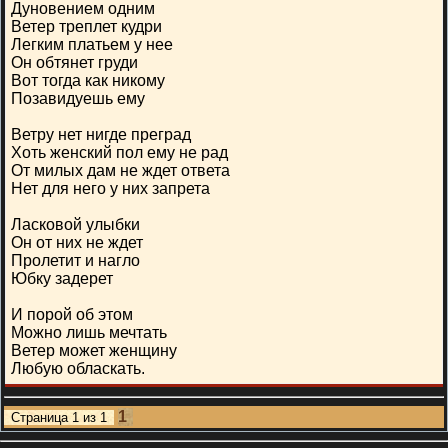
Дуновением одним
Ветер треплет кудри
Легким платьем у нее
Он обтянет груди
Вот тогда как никому
Позавидуешь ему
Ветру нет нигде преград
Хоть женский пол ему не рад
От милых дам не ждет ответа
Нет для него у них запрета
Ласковой улыбки
Он от них не ждет
Пролетит и нагло
Юбку задерет
И порой об этом
Можно лишь мечтать
Ветер может женщину
Любую обласкать.
1
Страница
1
из
1