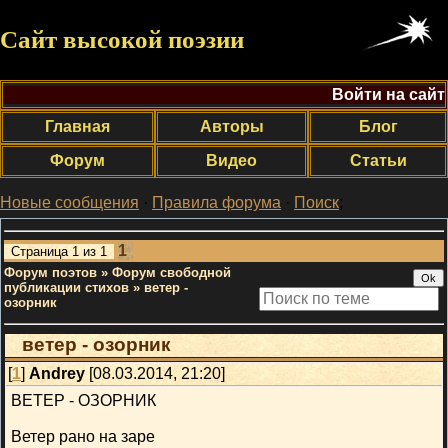
Сайт высокой поэзии
Войти на сайт
Главная
Авторы
Блог
Форум
Видео
Статьи
Новые сообщения
·
Правила форума
·
Поиск
;
1
Страница
1
из
1
Форум поэтов
»
Форум свободной
публикации стихов
»
ветер -
озорник
ветер - озорник
[
1
]
Andrey
[08.03.2014, 21:20]
ВЕТЕР - ОЗОРНИК
Ветер рано на заре