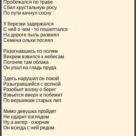
Пробежался по траве
Сбил хрустальную росу
По пути качнул сосну
У березки задержался
С ней о чем - то пошептался
На дороге пыль развеял
Семена ольхи посеял
Разогнавшись по полям
Вихрем взвился к небесам
Погоняв там облака
Он упал на гладь пруда
Здесь нарушил он покой
Разыгравшийся с волной
Разобьет волну о берег
Взвьется вверх и побежит
По вершинам старых лип
Мимо девушка пройдет
Не одарит взглядом
Ну а ветер - озорник
Он всегда с ней рядом