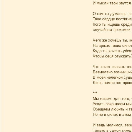
И мысли твои рвутся
О ком ты думаешь, к
Твое сердце постигне
Кого ты ищешь среди
случайных прохожих 
Чего же хочешь ты, к
На щеках твоих сияе
Куда ты хочешь убеж
Чтобы себя отыскать
Что хочет сказать тво
Безмолвно возникший
В моей нелегкой суд
Лишь помни,нет прош
***
Мы живем ,для того, 
Уходя, закрываем мы
Обещаем любить и тв
Но не в силах в этом
И ведь молимся, вер
Только в самой тяжел