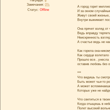
Награды:
0
Замечания:
0%
А город горит милли
Статус:
Offline
И за окном случайны
Живут своей жизнью,н
Внутри выжимает пос
Она прячет взляд от 
Ведь вправду терпет
Неискренность взгляд
А счастье ведь не на
Как горела она-ником
Как сердце взлетало 
Прошло все...унесла
оставив любовь без о
***
Что видишь ты смотр
Быть может чьи-то ро
А может вспоминаеш
Которых уже не найд
Что светиться в твои
Когда отыщешь в неб
Полет высокий вольн