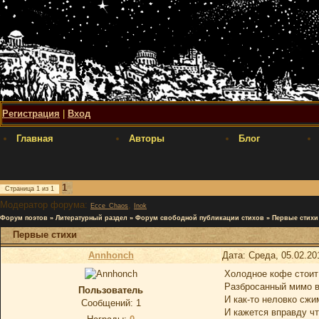
Регистрация
|
Вход
Главная
Авторы
Блог
1
Страница
1
из
1
Модератор форума:
,
Ecce_Chaos
Inok
Форум поэтов
»
Литературный раздел
»
Форум свободной публикации стихов
»
Первые стихи
Первые стихи
Annhonch
Дата: Среда, 05.02.20
Холодное кофе стоит
Разбросанный мимо в
Пользователь
И как-то неловко сжи
Сообщений:
1
И кажется вправду чт