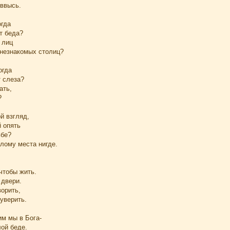
 ввысь.
огда
т беда?
 лиц
незнакомых столиц?
огда
т слеза?
ать,
?
й взгляд,
 опять
ьбе?
лому места нигде.
чтобы жить.
 двери.
орить,
 уверить.
им мы в Бога-
ой беде.