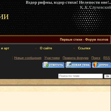
Вздор рифмы, вздор стихи! Нелепости оне!..
К. К. Случевский
ии
Первые стихи - Форум поэтов
 и арт
О сайте
Ссылки
[
Новые сообщения
·
Участники
·
Правила форума
·
Поиск
·
RSS
]