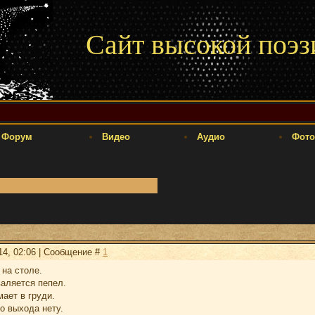
Сайт высокой поэз
Форум
Видео
Аудио
Фото
14, 02:06 | Сообщение #
1
 на столе.
аляется пепел.
мает в груди.
о выхода нету.