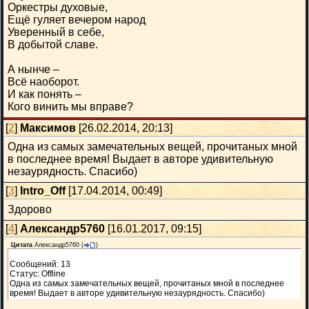
Оркестры духовые,
Ещё гуляет вечером народ
Уверенный в себе,
В добытой славе.
А нынче –
Всё наоборот.
И как понять –
Кого винить мы вправе?
[
2
]
Максимов
[26.02.2014, 20:13]
Одна из самых замечательных вещей, прочитаных мной
в последнее время! Выдает в авторе удивительную
незаурядность. Спасибо)
[
3
]
Intro_Off
[17.04.2014, 00:49]
Здорово
[
4
]
Александр5760
[16.01.2017, 09:15]
Цитата
Александр5760
(
)
Сообщений: 13
Статус: Offline
Одна из самых замечательных вещей, прочитаных мной в последнее
время! Выдает в авторе удивительную незаурядность. Спасибо)