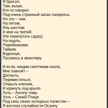
Я бросил.
Там, выше,
Кто-то говорит,
Под очень странный запах папиросы.
Но это – там,
На пятом,
Иль шестом.
А мне на третий.
(Не перепутать сдуру).
На ощупь.
Перебежками.
Тайком.
Вздохнув,
Пускаюсь в авантюру.
И если, нищим скептикам назло,
Мне повезёт –
Доплыть,
Переместиться,
Открыть ключом,
И юркнуть под крыло
Хоть – Ангелу тому,
Хоть – Синей Птице
Под сень своих холодных палестин –
Я воспою случайности Осанну