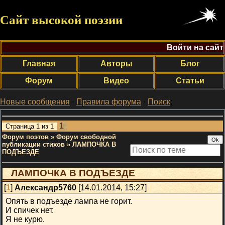
Сайт высокой поэзии
Войти на сайт
Главная
Авторы
Блог
Форум
Видео
Статьи
Новые сообщения
·
Правила форума
·
Поиск
;
1
Страница
1
из
1
Форум поэтов
»
Форум свободной
публикации стихов
»
ЛАМПОЧКА В
ПОДЪЕЗДЕ
ЛАМПОЧКА В ПОДЪЕЗДЕ
[
1
]
Александр5760
[14.01.2014, 15:27]
Опять в подъезде лампа не горит.
И спичек нет.
Я не курю.