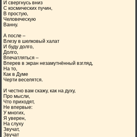
И свергнусь вниз
С космических пучин,
В простую,
Человеческую
Ванну.
А после –
Влезу в шелковый халат
И буду долго,
Долго,
Впечатляться –
Вперев в экран незамутнённый взгляд,
На то,
Как в Думе
Черти веселятся.
И честно вам скажу, как на духу,
Про мысли,
Что приходят,
Не впервые:
У многих,
Я уверен,
На слуху
Звучат,
Звучат