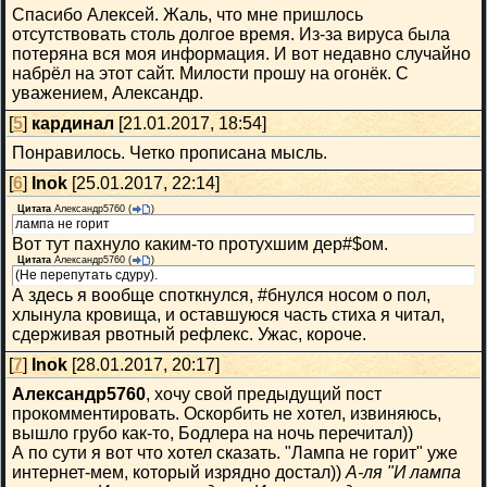
Спасибо Алексей. Жаль, что мне пришлось
отсутствовать столь долгое время. Из-за вируса была
потеряна вся моя информация. И вот недавно случайно
набрёл на этот сайт. Милости прошу на огонёк. С
уважением, Александр.
[
5
]
кардинал
[21.01.2017, 18:54]
Понравилось. Четко прописана мысль.
[
6
]
Inok
[25.01.2017, 22:14]
Цитата
Александр5760
(
)
лампа не горит
Вот тут пахнуло каким-то протухшим дер#$ом.
Цитата
Александр5760
(
)
(Не перепутать сдуру).
А здесь я вообще споткнулся, #бнулся носом о пол,
хлынула кровища, и оставшуюся часть стиха я читал,
сдерживая рвотный рефлекс. Ужас, короче.
[
7
]
Inok
[28.01.2017, 20:17]
Александр5760
, хочу свой предыдущий пост
прокомментировать. Оскорбить не хотел, извиняюсь,
вышло грубо как-то, Бодлера на ночь перечитал))
А по сути я вот что хотел сказать. "Лампа не горит" уже
интернет-мем, который изрядно достал))
А-ля "И лампа