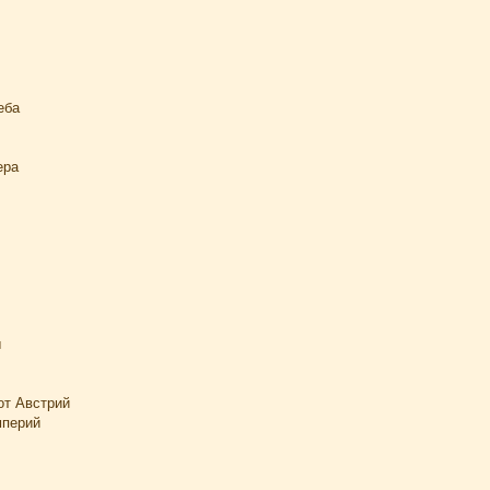
еба
ера
ы
от Австрий
мперий