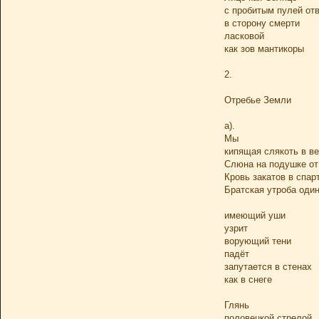
с пробитым пулей от
в сторону смерти
ласковой
как зов мантикоры
2.
Отребье Земли
а).
Мы
кипящая слякоть в в
Слюна на подушке от
Кровь закатов в спар
Братская утроба оди
имеющий уши
узрит
ворующий тени
падёт
запутается в стенах
как в снеге
Глянь
половецкой стрелой