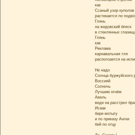
как
Ссаный узор куполов
растекается по подв
Глянь
на жидовский блеск
в стеклянных глазищ
Глянь
как
Реклама
карнавальная тля
расползается на исп
Не надо
Солнца буржуйского 
Воссияй
Солночь
Лучшим огнём
Авель
веди на расстрел бра
Исаак
бери мотыгу
и по приказу Ангки
бей по отцу