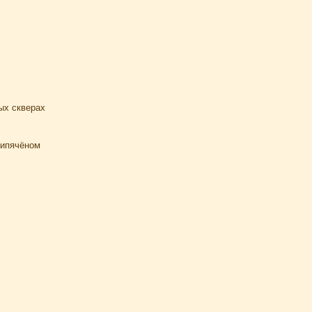
ых скверах
кипячёном