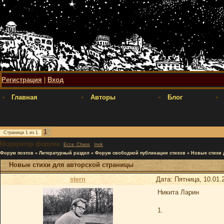
Регистрация
|
Вход
Главная
Авторы
Блог
1
Страница
1
из
1
Модератор форума:
,
Ecce_Chaos
Inok
Форум поэтов
»
Литературный раздел
»
Форум свободной публикации стихов
»
Новые стихи 
Новые стихи для авторской страницы
stern
Дата: Пятница, 10.01.
Никита Ларин
1.