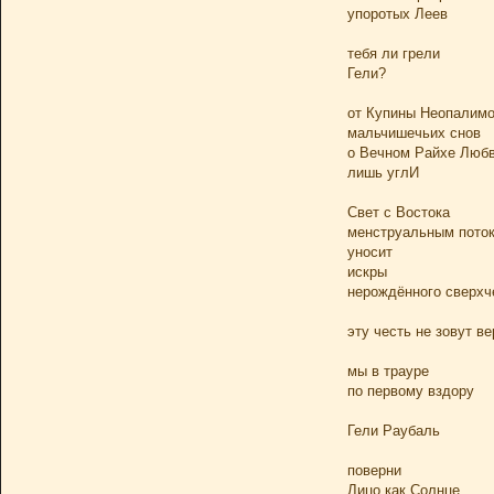
упоротых Леев
тебя ли грели
Гели?
от Купины Неопалим
мальчишечьих снов
о Вечном Райхе Люб
лишь углИ
Свет с Востока
менструальным пото
уносит
искры
нерождённого сверхч
эту честь не зовут в
мы в трауре
по первому вздору
Гели Раубаль
поверни
Лицо как Солнце