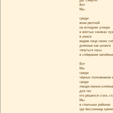
Да, Смерть!
Вот
Мы
среди
вони рвотной
на исподних улицах
в жёлтых синяках лу
в ужасе
видим лица своих со
длинные как шланги
тянуться часы
в собирании запойны
Вот
Мы
среди
чёрных полковников 
среди
лекарственно-хлебно
для тех
кто решился стать с
Мы
в спальных районах
где бессонница хрипи