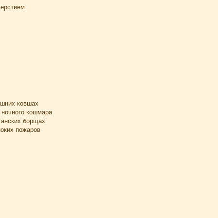
верстием
ешних ковшах
 ночного кошмара
танских борщах
ноких пожаров