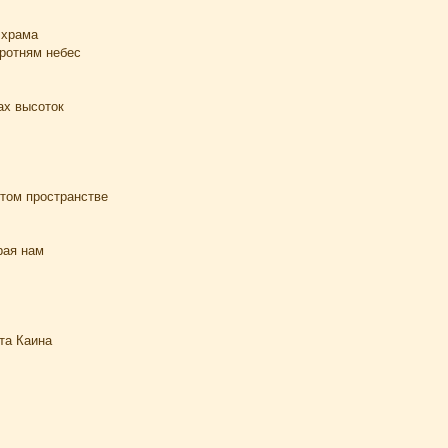
 храма
оротням небес
ах высоток
итом пространстве
рая нам
та Каина