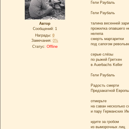
Гели Раубаль
Гели Раубаль
талина весенней зари
Автор
прожилка опавшего н
Сообщений:
1
нелепа
Награды:
0
смерть маргаритки
Замечания:
0%
под сапогом револьв
Статус:
Offline
серые слёзы
по рыжей Гретхен
в Auerbachs Keller
Гели Раубаль
Радость смерти
Предзакатной Европ
отмерьте
на саван несколько с
и пару Германских И
идите за гробом
из выморочных лиц