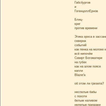
Габсбургов
и
ГогенцоллЕрнов
Блиц-
криг
против времени
Этика эроса в зассан
скверна
событий
как пенка на молоке 
всё нипочём
Сквирт Богоматери
на губах
как на алом поясе
капли
Blazer'а
об этом ли грезила?
неспелые бабы
с похоти
белым наливом
нелепые призраки