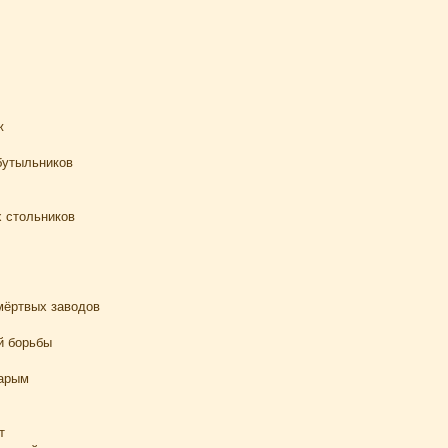
ж
бутыльников
х стольников
мёртвых заводов
й борьбы
тарым
т