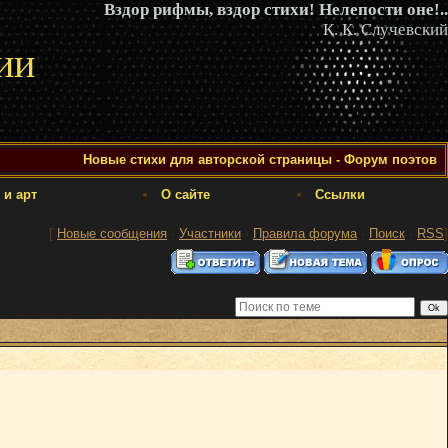
Вздор рифмы, вздор стихи! Нелепости оне!..
К. К. Случевский
ии
Новые стихи для авторской страницы - Форум поэтов
 и арт
О сайте
Ссылки
[
Новые сообщения
·
Участники
·
Правила форума
·
Поиск
·
RSS
]