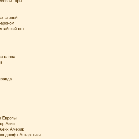
ссовой тары
ах степей
бароном
лтайский пот
ая слава
ов
правда
л
л Европы
ор Азии
беих Америк
ландшафт Антарктики