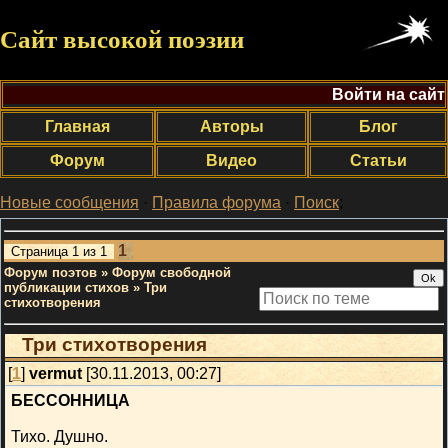
Сайт высокой поэзии
Войти на сайт
Главная
Авторы
Блог
Форум
Видео
Статьи
Новые сообщения
·
Правила форума
·
Поиск
;
1
Страница
1
из
1
Форум поэтов
»
Форум свободной
публикации стихов
»
Три
стихотворения
Три стихотворения
[
1
]
vermut
[30.11.2013, 00:27]
БЕССОННИЦА
Тихо. Душно.