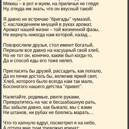
Мякиш – в рот и жуем, на приличья не глядя:
Ну, откуда им знать, что он вкусный такой!
Я давно не встречаю "бригады" чумазой,
С наслаждением мнущей в руках аромат,
Аромат нашей жизни – той жизненной фазы,
Не вернуть никогда нам которой, назад…
Повзрослели друзья, стол имеют богатый,
Перешли все давно на насущный свой хлеб,
Но не тот он, конечно, каким был когда-то,
Да и способ еды его тоже нелеп.
Пригласить бы друзей, рассадить, как попало,
Да из печки достать бы, включив яркий свет,
Хлеб, которого было всегда нам так мало,
Босоногого нашего детства "привет".
Налетайте, родимые, рвите руками,
Превратитесь на час в бесшабашную рать,
Вы забыли давно, как бывало, мы с вами
Ни штанов, ни рубах не боялись марать…
Что-то капнуло вдруг, посмотрел я на небо,
А оттуда мне тучи тревожно кричат: