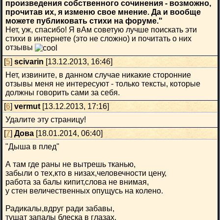
произведения собственного сочинения - возможно,
прочитав их, я изменю свое мнение. Да и вообще
можете публиковать стихи на форуме."
Нет, уж, спасибо! Я вАм советую лучше поискать эти
стихи в интернете (это не сложно) и почитать о них
отзывы
[
5
]
scivarin
[13.12.2013, 16:46]
Нет, извините, в данном случае никакие сторонние
отзывы меня не интересуют - только тексты, которые
должны говорить сами за себя.
[
6
]
vermut
[13.12.2013, 17:16]
Удалите эту страницу!
[
7
]
Дова
[18.01.2014, 06:40]
"Дыша в плед"
А там где раны не вытрешь тканью,
забыли о тех,кто в низах,человечности цену,
работа за балы кипит,слова не внимая,
у стен величественных опущусь на колено.
Радикалы,вдруг ради забавы,
тушат запалы блеска в глазах.