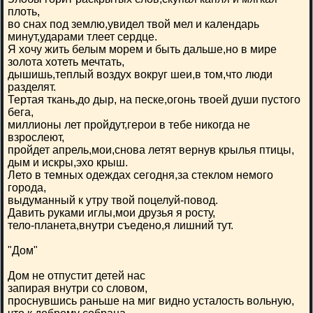
плоть,
во снах под землю,увидел твой мел и календарь
минут,ударами тлеет сердце.
Я хочу жить белым морем и быть дальше,но в мире
золота хотеть мечтать,
дышишь,теплый воздух вокруг шеи,в том,что люди
разделят.
Тертая ткань,до дыр, на песке,огонь твоей души пустого
бега,
миллионы лет пройдут,герои в тебе никогда не
взрослеют,
пройдет апрель,мои,снова летят вернув крылья птицы,
дым и искры,эхо крыш.
Лето в темных одеждах сегодня,за стеклом немого
города,
выдуманный к утру твой поцелуй-повод.
Давить руками иглы,мои друзья я росту,
тело-планета,внутри съедено,я лишний тут.
"Дом"
Дом не отпустит детей нас
запирая внутри со словом,
проснувшись раньше на миг видно усталость вольную,