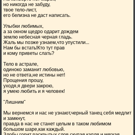
но никогда не забуду,
твое тело-лист,
его белизна не даст написать.
Улыбки любимых,
а за окном щедро одарит дождем
землю небесная черная гладь.
Жаль мы позже узнаем,что упустили...
Нам бы встать!Кто тут прав
и кому приветы слать?
Тело в астрале,
одиноко заманит любовью,
но не ответа,не истины нет!
Прощения прошу,
уходя,я двери закрою,
я умею любить и я человек!
"Лишним"
Мы вернемся и нас не узнают,черный танец себя медлит
и замкнут,
правда в нас не станет целым в таком любимом
большом шаре,как каждый.
Злобы горит раскрытых слов,скупая капля и мягкая