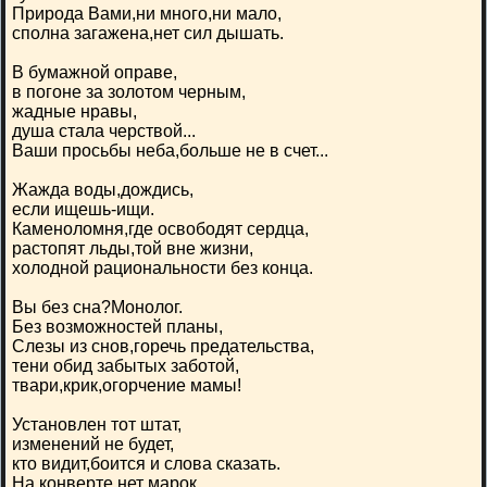
Природа Вами,ни много,ни мало,
сполна загажена,нет сил дышать.
В бумажной оправе,
в погоне за золотом черным,
жадные нравы,
душа стала черствой...
Ваши просьбы неба,больше не в счет...
Жажда воды,дождись,
если ищешь-ищи.
Каменоломня,где освободят сердца,
растопят льды,той вне жизни,
холодной рациональности без конца.
Вы без сна?Монолог.
Без возможностей планы,
Слезы из снов,горечь предательства,
тени обид забытых заботой,
твари,крик,огорчение мамы!
Установлен тот штат,
изменений не будет,
кто видит,боится и слова сказать.
На конверте нет марок,