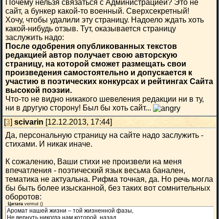
Почему нельзя связаться с Администрацией? Это не
сайт, а бункер какой-то военный. Сверхсекретный!
Хочу, чтобы удалили эту страницу. Надоело ждать хоть
какой-нибудь отзыв. Тут, оказывается страницу
заслужить надо:
После одобрения опубликованных текстов
редакцией автор получает свою авторскую
страницу, на которой сможет размещать свои
произведения самостоятельно и допускается к
участию в поэтических конкурсах и рейтингах Сайта
высокой поэзии.
Что-то не видно никакого шевеления редакции ни в ту,
ни в другую сторону! Был бы хоть сайт...
[
3
]
scivarin
[12.12.2013, 17:44]
Да, персональную страницу на сайте надо заслужить -
стихами. И никак иначе.
К сожалению, Ваши стихи не произвели на меня
впечатления - поэтический язык весьма банален,
тематика не актуальна. Рифма точная, да. Но речь могла
бы быть более изысканной, без таких вот сомнительных
оборотов:
Цитата
vermut
(
)
Аромат нашей жизни – той жизненной фазы,
Не вернуть никогда нам которой, назад…