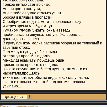
что к доброму собрана.
Тонкой нитью свет во снах,
меняя цвета поступи,
мне с тобою нужно столько узнать,
бросая взгляды в пропасти!
Серебристая вода заметит в человеке тоску
и через время мы будем тут.
Туманом глухим укрыты окна и звезды,
пробираясь на ощупь,к нам улыбка вернется,
долгая,как на совесть.
В кругу близком молча расписан узорами не телесный и
забытый страх.
Пол минуты до двух,без стыда
отвергнут просьбы и долю.
Между дверьми,ты побудешь один
присягая не просить о пощаде,
в глаза сочувствия и бесед пустых,так много их
насчитали,прощаясь,
тихим шепотом,чтобы не видели как мы уплыли,
счастье в комнате желтой,под ногами стеклом
усыпано....
1
Страница
1
из
1
Полная версия сайта