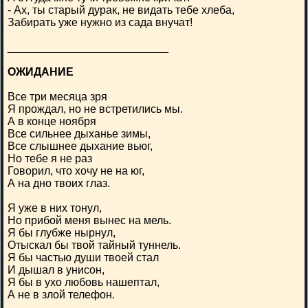
- Ах, ты старый дурак, не видать тебе хлеба,
Забирать уже нужно из сада внучат!
__________________________
ОЖИДАНИЕ
Все три месяца зря
Я прождал, но не встретились мы.
А в конце ноября
Все сильнее дыханье зимы,
Все слышнее дыхание вьюг,
Но тебе я не раз
Говорил, что хочу не на юг,
А на дно твоих глаз.
Я уже в них тонул,
Но прибой меня вынес на мель.
Я бы глубже нырнул,
Отыскал бы твой тайный туннель.
Я бы частью души твоей стал
И дышал в унисон,
Я бы в ухо любовь нашептал,
А не в злой телефон.