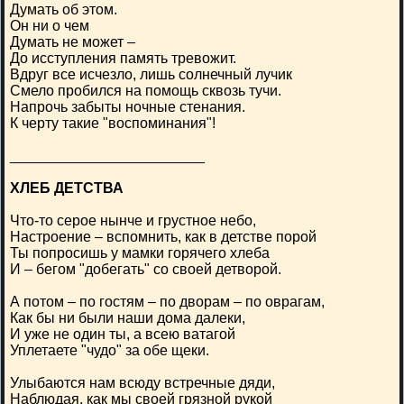
Думать об этом.
Он ни о чем
Думать не может –
До исступления память тревожит.
Вдруг все исчезло, лишь солнечный лучик
Смело пробился на помощь сквозь тучи.
Напрочь забыты ночные стенания.
К черту такие "воспоминания"!
________________________
ХЛЕБ ДЕТСТВА
Что-то серое нынче и грустное небо,
Настроение – вспомнить, как в детстве порой
Ты попросишь у мамки горячего хлеба
И – бегом "добегать" со своей детворой.
А потом – по гостям – по дворам – по оврагам,
Как бы ни были наши дома далеки,
И уже не один ты, а всею ватагой
Уплетаете "чудо" за обе щеки.
Улыбаются нам всюду встречные дяди,
Наблюдая, как мы своей грязной рукой