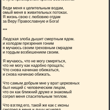
Веди меня к целительным водам,
омый меня в живительных потоках.
Я жизнь свою с любовию отдам
за Веру Православную и Бога!
***
Людская злоба дышит смертным ядом.
и холодом презрения гоним
я мучаюсь своим греховным смрадом
и гордым возбешением своим.
Я мучаюсь, что не могу смиряться,
что не могу как надобно прощать;
Что снова начинаю обижаться,
и снова начинаю обижать.
Что самым добрым мне у врат церковных
был нищий с человеческим лицом,
что он как ближний друже и знакомый
согрел меня спасительным теплом.
Что взгляд его, такой же как с иконы
смотрел в меня и душу исцелял,