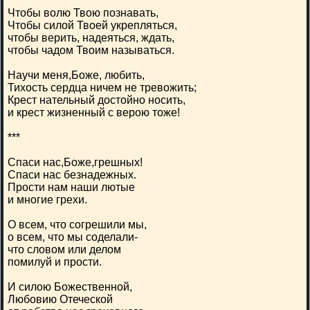
Чтобы волю Твою познавать,
Чтобы силой Твоей укрепляться,
чтобы верить, надеяться, ждать,
чтобы чадом Твоим называться.
Научи меня,Боже, любить,
Тихость сердца ничем не тревожить;
Крест нательный достойно носить,
и крест жизненный с верою тоже!
***
Спаси нас,Боже,грешных!
Спаси нас безнадежных.
Прости нам наши лютые
и многие грехи.
О всем, что согрешили мы,
о всем, что мы соделали-
что словом или делом
помилуй и прости.
И силою Божественной,
Любовию Отеческой