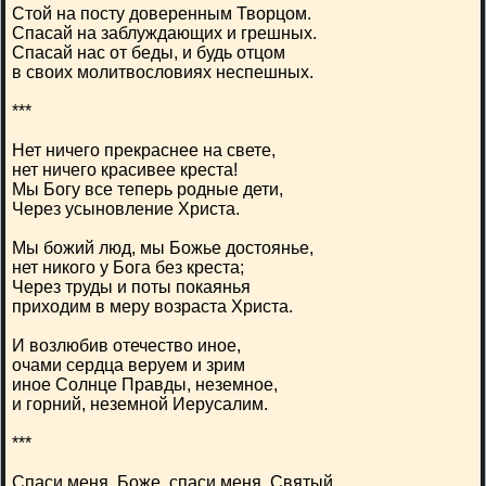
Стой на посту доверенным Творцом.
Спасай на заблуждающих и грешных.
Спасай нас от беды, и будь отцом
в своих молитвословиях неспешных.
***
Нет ничего прекраснее на свете,
нет ничего красивее креста!
Мы Богу все теперь родные дети,
Через усыновление Христа.
Мы божий люд, мы Божье достоянье,
нет никого у Бога без креста;
Через труды и поты покаянья
приходим в меру возраста Христа.
И возлюбив отечество иное,
очами сердца веруем и зрим
иное Солнце Правды, неземное,
и горний, неземной Иерусалим.
***
Спаси меня, Боже, спаси меня, Святый.