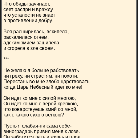
Что обиды зачинает,
сеет распри и вражду,
что усталости не знает
в противлении добру.
Вся расширилась, вскипела,
раскалилася огнем,
адским змием зашипела
и сгорела в зле своем.
***
Не желаю я больше рабствовать
ни греху, ни страстям, ни похоти.
Перестань во мне злоба царствовать,
когда Царь Небесный идет ко мне!
Он идет ко мне с силой многою,
Он идет ко мне с верой крепкою,
что коварствуешь змий со мной,
как с какою сухою веткою?
Пусть я слабая-ни сама себе-
виноградарь привил меня к лозе.
Он заботится дать и жизнь и плод,