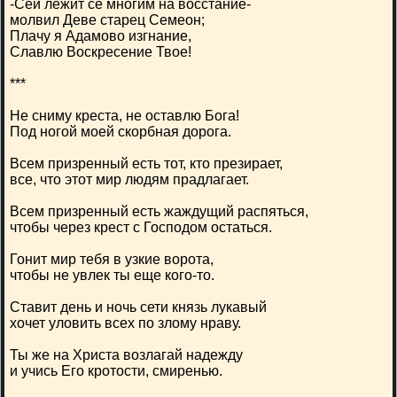
-Сей лежит се многим на восстание-
молвил Деве старец Семеон;
Плачу я Адамово изгнание,
Славлю Воскресение Твое!
***
Не сниму креста, не оставлю Бога!
Под ногой моей скорбная дорога.
Всем призренный есть тот, кто презирает,
все, что этот мир людям прадлагает.
Всем призренный есть жаждущий распяться,
чтобы через крест с Господом остаться.
Гонит мир тебя в узкие ворота,
чтобы не увлек ты еще кого-то.
Ставит день и ночь сети князь лукавый
хочет уловить всех по злому нраву.
Ты же на Христа возлагай надежду
и учись Его кротости, смиренью.