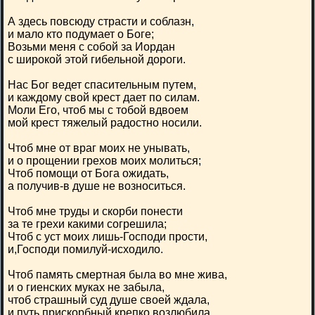
А здесь повсюду страсти и соблазн,
и мало кто подумает о Боге;
Возьми меня с собой за Иордан
с широкой этой гибельной дороги.
Нас Бог ведет спасительным путем,
и каждому свой крест дает по силам.
Моли Его, чтоб мы с тобой вдвоем
мой крест тяжелый радостно носили.
Чтоб мне от враг моих не унывать,
и о прощении грехов моих молиться;
Чтоб помощи от Бога ожидать,
а получив-в душе не возноситься.
Чтоб мне труды и скорби понести
за те грехи какими согрешила;
Чтоб с уст моих лишь-Господи прости,
и,Господи помилуй-исходило.
Чтоб память смертная была во мне жива,
и о гиенских муках не забыла,
чтоб страшный суд душе своей ждала,
и путь прискорбный крепко возлюбила.