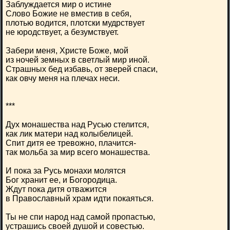
Заблуждается мир о истине
Слово Божие не вместив в себя,
плотью водится, плотски мудрствует
не юродствует, а безумствует.
Забери меня, Христе Боже, мой
из ночей земных в светлый мир иной.
Страшных бед избавь, от зверей спаси,
как овчу меня на плечах неси.
***
Дух монашества над Русью стелится,
как лик матери над колыбелицей.
Спит дитя ее тревожно, плачится-
так мольба за мир всего монашества.
И пока за Русь монахи молятся
Бог хранит ее, и Богородица.
Ждут пока дитя отважится
в Православный храм идти покаяться.
Ты не спи народ над самой пропастью,
устрашись своей душой и совестью.