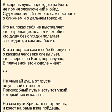
Воспрянь душа надеждою на Бога.
не помня злоключений и обид.
Суд милостивый тем, кто сам нестрого
о ближнем и о дальнем говорит.
Кто на показ себя не выставляет,
кто о грешащих плачет и скорбит,
кто душу без оглядки полагает
за каждого, о ком она болит.
Кто затворяся сам в себе беззвучно
о каждом человеке слезы льет,
кто с верою на Бога, неразлучно,
В плачевной этой юдоле живет.
***
Не унывай душа от грусти,
не унывай от тесноты
Прискорбный путь и есть тот узкий,
который так искала ты.
На сем пути Христа ты встретишь,
и крест на рама взяв пойдешь.