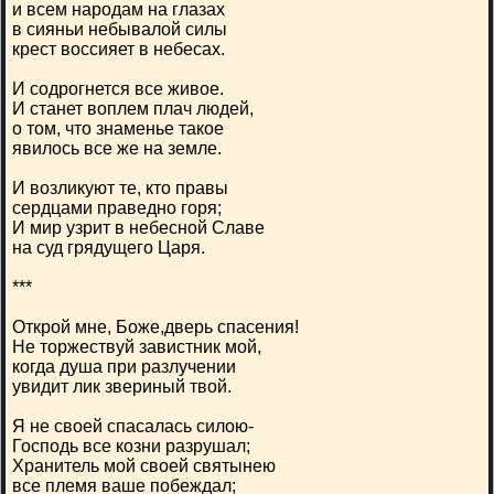
и всем народам на глазах
в сияньи небывалой силы
крест воссияет в небесах.
И содрогнется все живое.
И станет воплем плач людей,
о том, что знаменье такое
явилось все же на земле.
И возликуют те, кто правы
сердцами праведно горя;
И мир узрит в небесной Славе
на суд грядущего Царя.
***
Открой мне, Боже,дверь спасения!
Не торжествуй завистник мой,
когда душа при разлучении
увидит лик звериный твой.
Я не своей спасалась силою-
Господь все козни разрушал;
Хранитель мой своей святынею
все племя ваше побеждал;