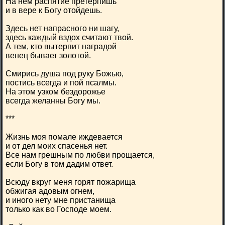
На нем распятие претерпишь
и в вере к Богу отойдешь.
Здесь нет напрасного ни шагу,
здесь каждый вздох считают твой.
А тем, кто вытерпит наградой
венец бывает золотой.
Смирись душа под руку Божью,
постись всегда и пой псалмы.
На этом узком бездорожье
всегда желанны Богу мы.
***
Жизнь моя помале иждевается
и от дел моих спасенья нет.
Все нам грешным по любви прощается,
если Богу в том дадим ответ.
Всюду вкруг меня горят пожарища
обжигая адовым огнем,
и иного нету мне пристанища
только как во Господе моем.