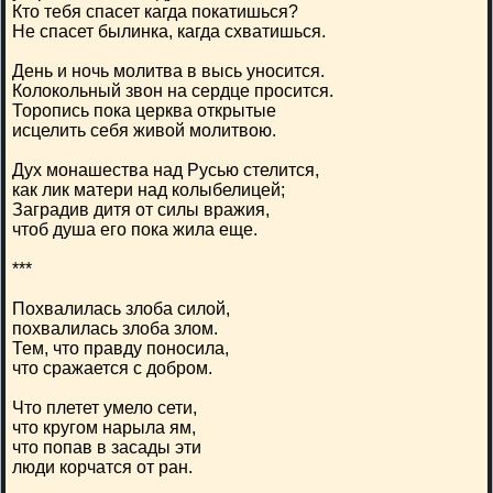
Кто тебя спасет кагда покатишься?
Не спасет былинка, кагда схватишься.
День и ночь молитва в высь уносится.
Колокольный звон на сердце просится.
Торопись пока церква открытые
исцелить себя живой молитвою.
Дух монашества над Русью стелится,
как лик матери над колыбелицей;
Заградив дитя от силы вражия,
чтоб душа его пока жила еще.
***
Похвалилась злоба силой,
похвалилась злоба злом.
Тем, что правду поносила,
что сражается с добром.
Что плетет умело сети,
что кругом нарыла ям,
что попав в засады эти
люди корчатся от ран.