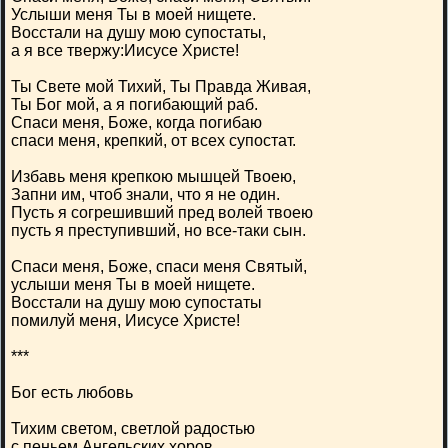
Услыши меня Ты в моей нищете.
Восстали на душу мою супостаты,
а я все твержу:Иисусе Христе!
Ты Свете мой Тихий, Ты Правда Живая,
Ты Бог мой, а я погибающий раб.
Спаси меня, Боже, когда погибаю
спаси меня, крепкий, от всех супостат.
Избавь меня крепкою мышцей Твоею,
Запни им, чтоб знали, что я не один.
Пусть я согрешивший пред волей твоею
пусть я преступивший, но все-таки сын.
Спаси меня, Боже, спаси меня Святый,
услыши меня Ты в моей нищете.
Восстали на душу мою супостаты
помилуй меня, Иисусе Христе!
***
Бог есть любовь
Тихим светом, светлой радостью
с пеньем Ангельских хоров