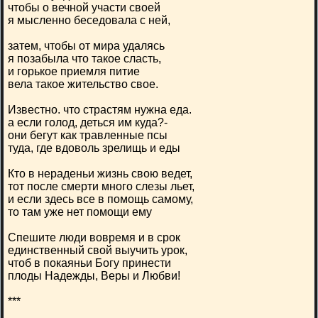
чтобы о вечной участи своей
я мысленно беседовала с ней,
затем, чтобы от мира удалясь
я позабыла что такое сласть,
и горькое приемля питие
вела такое жительство свое.
Известно. что страстям нужна еда.
а если голод, деться им куда?-
они бегут как травленные псы
туда, где вдоволь зрелищь и еды
Кто в нераденьи жизнь свою ведет,
тот после смерти много слезы льет,
и если здесь все в помощь самому,
то там уже нет помощи ему
Спешите люди вовремя и в срок
единственный свой выучить урок,
чтоб в покаяньи Богу принести
плоды Надежды, Веры и Любви!
***