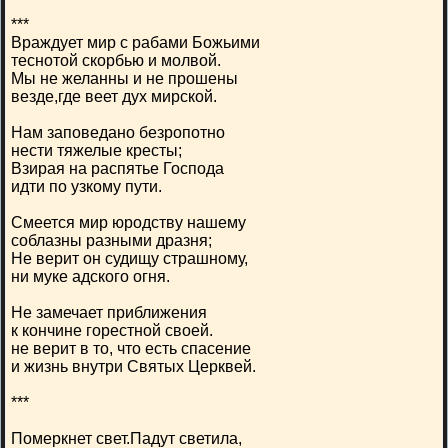
***
Враждует мир с рабами Божьими
теснотой скорбью и молвой.
Мы не желанны и не прошены
везде,где веет дух мирской.
Нам заповедано безропотно
нести тяжелые кресты;
Взирая на распятье Господа
идти по узкому пути.
Смеется мир юродству нашему
соблазны разными дразня;
Не верит он судищу страшному,
ни муке адского огня.
Не замечает приближения
к кончине горестной своей.
не верит в то, что есть спасение
и жизнь внутри Святых Церквей.
***
Померкнет свет.Падут светила,