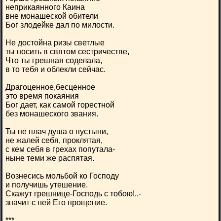
неприкаянного Каина
вне монашеской обители
Бог злодейке дал по милости.
Не достойна ризы светлые
ты носить в святом сестричестве,
Что ты грешная соделала,
в то тебя и облекли сейчас.
Драгоценное,бесценное
это время покаяния
Бог дает, как самой горестной
без монашеского звания.
Ты не плач душа о пустыни,
не жалей себя, проклятая,
с кем себя в грехах попутала-
ныне теми же распятая.
Вознесись мольбой ко Господу
и получишь утешение.
Скажут грешнице-Господь с тобою!..-
значит с ней Его прощение.
***