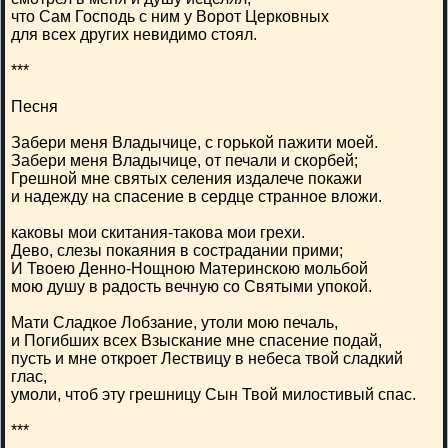
что Сам Господь с ним у Ворот Церковных
для всех других невидимо стоял.
***
Песня
Забери меня Владычице, с горькой пажити моей.
Забери меня Владычице, от печали и скорбей;
Грешной мне святых селения издалече покажи
и надежду на спасение в сердце странное вложи.
каковы мои скитания-такова мои грехи.
Дево, слезы покаяния в сострадании прими;
И Твоею Денно-Нощною Материнскою мольбой
мою душу в радость вечную со Святыми упокой.
Мати Сладкое Лобзание, утоли мою печаль,
и Погибших всех Взыскание мне спасение подай,
пусть и мне откроет Лествицу в небеса твой сладкий
глас,
умоли, чтоб эту грешницу Сын Твой милостивый спас.
***