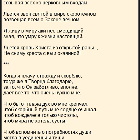
созывая всех ко церковным входам.
Льется звон святой в мире скоротечном
возвещая всем о Законе вечном.
Я живу в миру аки пес смердящий
зная, что умру к жизни настоящей.
Льется кровь Христа из открытой раны,,,
Не сниму креста с выи окаянной!
***
Когда я плачу, стражду и скорблю,
тогда же я Творца благодарю,
за то, что Он заботливо, вполне,
дает все то, что очень нужно мне,
Что бы от плача дух во мне крепчал,
чтоб скорбный путь мне сердце очищал.
чтоб вожделела только чистоты,
чтоб мира не хотела суеты;
Чтоб вспомнить о потребностях души
могла в уединеньи и тиши,