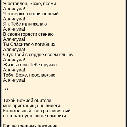
Я оставлен, Боже, всеми
Аллилуиа!
Я отвержен и призренный
Аллилуиа!
Я к Тебе идти желаю
Аллилуиа!
В своей горести стенаю
Аллилуиа!
Ты Спасителю погибших
Аллилуиа!
Стук Твой в сердце своем слышу
Аллилуиа!
Жизнь свою Тебе вручаю
Аллилуиа!
Тебя, Боже, прославляю
Аллилуиа!
***
Тихой Божией обители
мне пристанища не видети.
Колокольный звон разливистый
в стенах пустыни не слышити.
Горше грешных покаяние