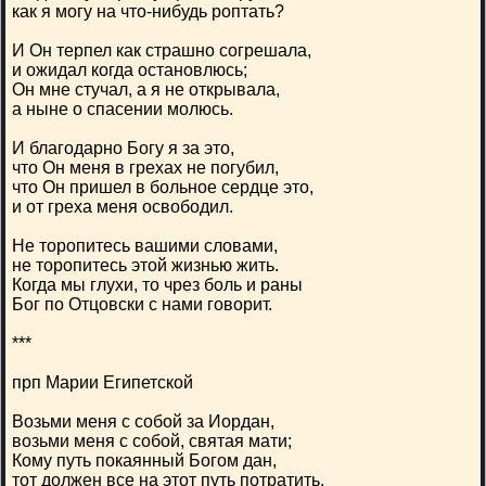
как я могу на что-нибудь роптать?
И Он терпел как страшно согрешала,
и ожидал когда остановлюсь;
Он мне стучал, а я не открывала,
а ныне о спасении молюсь.
И благодарно Богу я за это,
что Он меня в грехах не погубил,
что Он пришел в больное сердце это,
и от греха меня освободил.
Не торопитесь вашими словами,
не торопитесь этой жизнью жить.
Когда мы глухи, то чрез боль и раны
Бог по Отцовски с нами говорит.
***
прп Марии Египетской
Возьми меня с собой за Иордан,
возьми меня с собой, святая мати;
Кому путь покаянный Богом дан,
тот должен все на этот путь потратить.