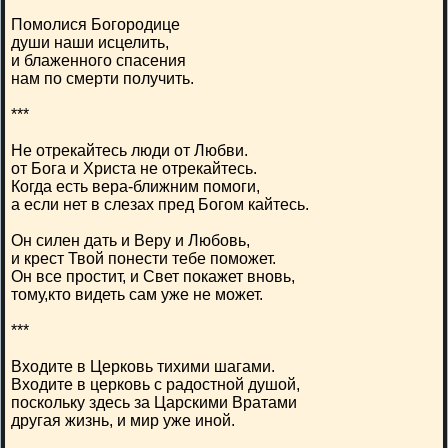
Помолися Богородице
души наши исцелить,
и блаженного спасения
нам по смерти получить.
***
Не отрекайтесь люди от Любви.
от Бога и Христа не отрекайтесь.
Когда есть вера-ближним помоги,
а если нет в слезах пред Богом кайтесь.
Он силен дать и Веру и Любовь,
и крест Твой понести тебе поможет.
Он все простит, и Свет покажет вновь,
тому,кто видеть сам уже не может.
***
Входите в Церковь тихими шагами.
Входите в церковь с радостной душой,
поскольку здесь за Царскими Вратами
другая жизнь, и мир уже иной.