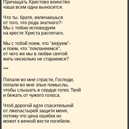
Причащать Христово воинство
чаша всем одна выносится.
Что ты. брате, величаешься
от того, что рода знатного?-
Мы с тобою исповедуем
на кресте Христа распятаго.
Мы с тобой поем, что "веруем"-
и поем, что "покланяемся",
от чего же мы в любви святой
жить нисколько не стараемся?
***
Попали во мне страсти, Господи,
попали во мне злые помыслы,
чтобы слышать в сердце голос Твой
и бежать от чужого голоса.
Чтоб дорогой идти спасительной
от лжепастырей защити меня,
потому что цена ошибок их
может к вечной вести погибели.