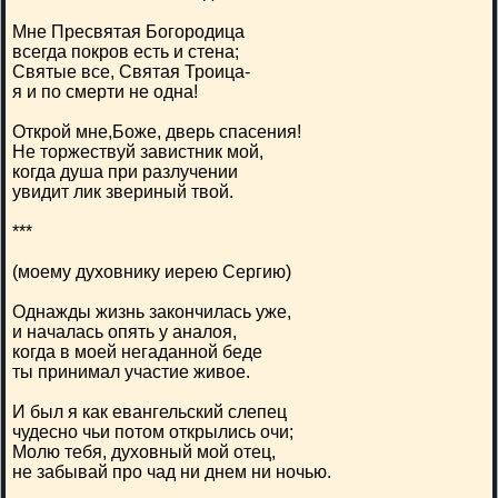
Мне Пресвятая Богородица
всегда покров есть и стена;
Святые все, Святая Троица-
я и по смерти не одна!
Открой мне,Боже, дверь спасения!
Не торжествуй завистник мой,
когда душа при разлучении
увидит лик звериный твой.
***
(моему духовнику иерею Сергию)
Однажды жизнь закончилась уже,
и началась опять у аналоя,
когда в моей негаданной беде
ты принимал участие живое.
И был я как евангельский слепец
чудесно чьи потом открылись очи;
Молю тебя, духовный мой отец,
не забывай про чад ни днем ни ночью.