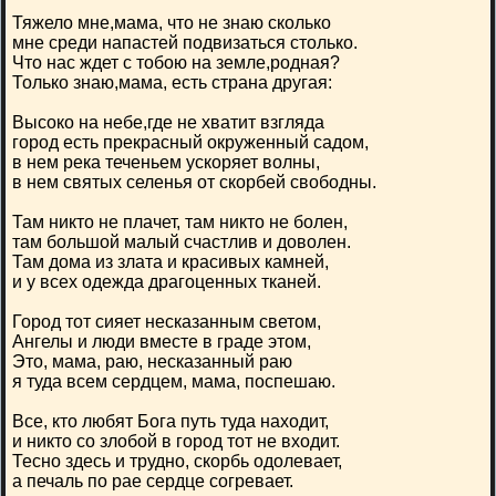
Тяжело мне,мама, что не знаю сколько
мне среди напастей подвизаться столько.
Что нас ждет с тобою на земле,родная?
Только знаю,мама, есть страна другая:
Высоко на небе,где не хватит взгляда
город есть прекрасный окруженный садом,
в нем река теченьем ускоряет волны,
в нем святых селенья от скорбей свободны.
Там никто не плачет, там никто не болен,
там большой малый счастлив и доволен.
Там дома из злата и красивых камней,
и у всех одежда драгоценных тканей.
Город тот сияет несказанным светом,
Ангелы и люди вместе в граде этом,
Это, мама, раю, несказанный раю
я туда всем сердцем, мама, поспешаю.
Все, кто любят Бога путь туда находит,
и никто со злобой в город тот не входит.
Тесно здесь и трудно, скорбь одолевает,
а печаль по рае сердце согревает.