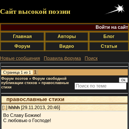
Сайт высокой поэзии
Войти на сайт
Главная
Авторы
Блог
Форум
Видео
Статьи
Новые сообщения
·
Правила форума
·
Поиск
;
1
Страница
1
из
1
Форум поэтов
»
Форум свободной
публикации стихов
»
православные
стихи
православные стихи
[
1
]
hhhh
[29.11.2013, 20:46]
Во Славу Божию!
С любовью о Господе!