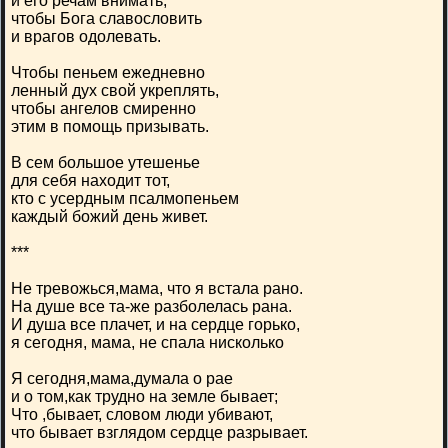
и его речам внимать,
чтобы Бога славословить
и врагов одолевать.
Чтобы пеньем ежедневно
ленный дух свой укреплять,
чтобы ангелов смиренно
этим в помощь призывать.
В сем большое утешенье
для себя находит тот,
кто с усердным псалмопеньем
каждый божий день живет.
***
Не тревожься,мама, что я встала рано.
На душе все та-же разболелась рана.
И душа все плачет, и на сердце горько,
я сегодня, мама, не спала нисколько
Я сегодня,мама,думала о рае
и о том,как трудно на земле бывает;
Что ,бывает, словом люди убивают,
что бывает взглядом сердце разрывает.