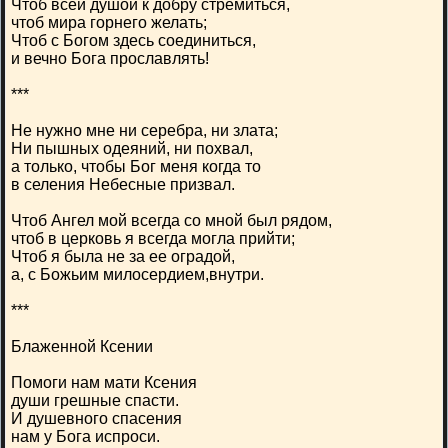
Чтоб всей душой к добру стремиться,
чтоб мира горнего желать;
Чтоб с Богом здесь соединиться,
и вечно Бога прославлять!
***
Не нужно мне ни серебра, ни злата;
Ни пышных одеяний, ни похвал,
а только, чтобы Бог меня когда то
в селения Небесные призвал.
Чтоб Ангел мой всегда со мной был рядом,
чтоб в церковь я всегда могла прийти;
Чтоб я была не за ее оградой,
а, с Божьим милосердием,внутри.
***
Блаженной Ксении
Помоги нам мати Ксения
души грешные спасти.
И душевного спасения
нам у Бога испроси.