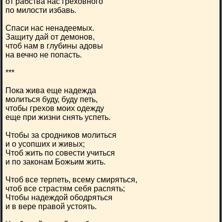
от рабства нас греховного
по милости избавь.
Спаси нас ненадеемых.
Защиту дай от демонов,
чтоб нам в глубины адовы
на вечно не попасть.
***
Пока жива еще надежда
молиться буду, буду петь,
чтобы грехов моих одежду
еще при жизни снять успеть.
Чтобы за сродников молиться
и о усопших и живых;
Чтоб жить по совести учиться
и по законам Божьим жить.
Чтоб все терпеть, всему смиряться,
чтоб все страстям себя распять;
Чтобы надеждой ободряться
и в вере правой устоять.