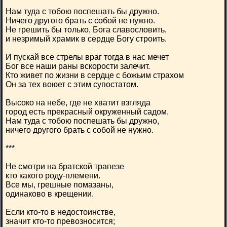
Нам туда с тобою поспешать бы дружно.
Ничего другого брать с собой не нужно.
Не грешить бы только, Бога славословить,
и незримый храмик в сердце Богу строить.
И пускай все стрелы враг тогда в нас мечет
Бог все наши раны вскорости залечит.
Кто живет по жизни в сердце с божьим страхом
Он за тех воюет с этим супостатом.
Высоко на небе, где не хватит взгляда
город есть прекрасный окруженный садом.
Нам туда с тобою поспешать бы дружно,
ничего другого брать с собой не нужно.
***
Не смотри на братской трапезе
кто какого роду-племени.
Все мы, грешные помазаны,
одинаково в крещении.
Если кто-то в недостоинстве,
значит кто-то превозносится;