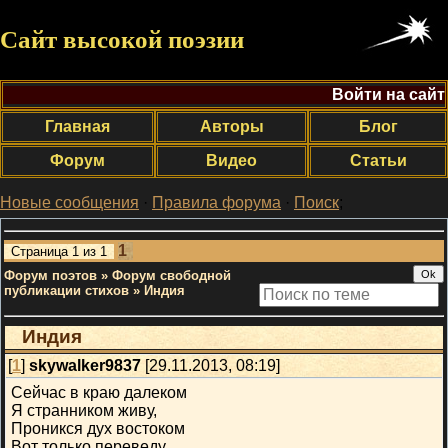
Сайт высокой поэзии
Войти на сайт
Главная
Авторы
Блог
Форум
Видео
Статьи
Новые сообщения
·
Правила форума
·
Поиск
;
1
Страница
1
из
1
Форум поэтов
»
Форум свободной
публикации стихов
»
Индия
Индия
[
1
]
skywalker9837
[29.11.2013, 08:19]
Сейчас в краю далеком
Я странником живу,
Проникся дух востоком
Вот только переведу.