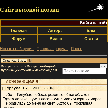
Сайт высокой поэзии
Войти на сайт
Главная
Авторы
Блог
Форум
Видео
Статьи
Новые сообщения
·
Правила форума
·
Поиск
;
1
Страница
1
из
1
Форум поэтов
»
Форум свободной
публикации стихов
»
Исчезающая я
Исчезающая я
[
1
]
Урсула
[16.11.2013, 23:06]
Небо… Голубые небеса, розовые чётки облаков,
Где-то далеко шумят леса – кущи моих умерших миров.
Не родилась до меня на свет, будто бы, тоскливая
печаль,