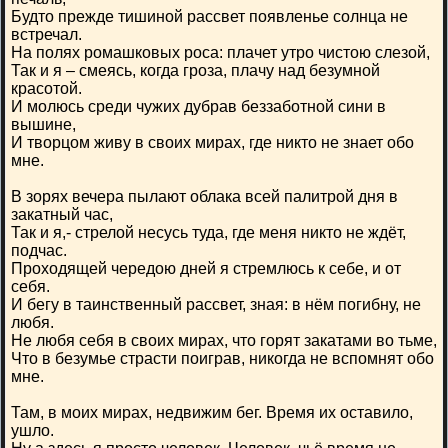
Будто прежде тишиной рассвет появленье солнца не
встречал.
На полях ромашковых роса: плачет утро чистою слезой,
Так и я – смеясь, когда гроза, плачу над безумной
красотой.
И молюсь среди чужих дубрав беззаботной сини в
вышине,
И творцом живу в своих мирах, где никто не знает обо
мне.
В зорях вечера пылают облака всей палитрой дня в
закатный час,
Так и я,- стрелой несусь туда, где меня никто не ждёт,
подчас.
Проходящей чередою дней я стремлюсь к себе, и от
себя.
И бегу в таинственный рассвет, зная: в нём погибну, не
любя.
Не любя себя в своих мирах, что горят закатами во тьме,
Что в безумье страсти поиграв, никогда не вспомнят обо
мне.
Там, в моих мирах, недвижим бег. Время их оставило,
ушло.