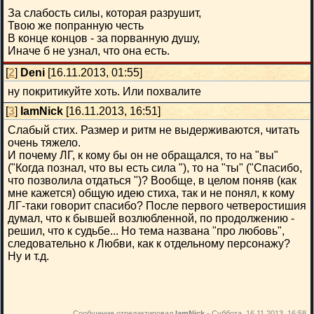
За слабость силы, которая разрушит,
Твою же попранную честь
В конце концов - за порванную душу,
Иначе б не узнал, что она есть.
[
2
]
Deni
[16.11.2013, 01:55]
ну покритикуйте хоть. Или похвалите
[
3
]
IamNick
[16.11.2013, 16:51]
Слабый стих. Размер и ритм не выдерживаются, читать
очень тяжело.
И почему ЛГ, к кому бы он не обращался, то на "вы"
("Когда познал, что вы есть сила "), то на "ты" ("Спасибо,
что позволила отдаться ")? Вообще, в целом поняв (как
мне кажется) общую идею стиха, так и не понял, к кому
ЛГ-таки говорит спасибо? После первого четверостишия
думал, что к бывшей возлюбленной, по продолжению -
решил, что к судьбе... Но тема названа "про любовь",
следовательно к Любви, как к отдельному персонажу?
Ну и т.д.
Сообщение отредактировал
IamNick
-
Суббота, 16.11.2013, 16:58