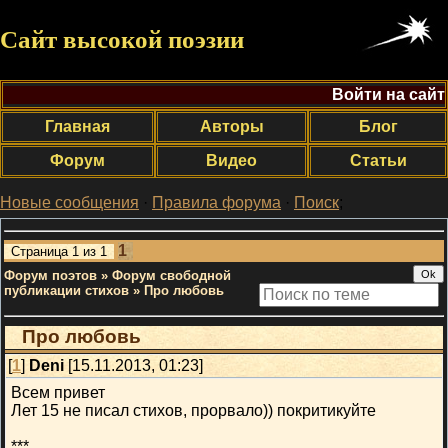
Сайт высокой поэзии
Войти на сайт
Главная
Авторы
Блог
Форум
Видео
Статьи
Новые сообщения
·
Правила форума
·
Поиск
;
1
Страница
1
из
1
Форум поэтов
»
Форум свободной
публикации стихов
»
Про любовь
Про любовь
[
1
]
Deni
[15.11.2013, 01:23]
Всем привет
Лет 15 не писал стихов, прорвало)) покритикуйте
***