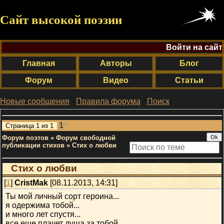
Сайт высокой поэзии
Войти на сайт
Главная
Авторы
Блог
Форум
Видео
Статьи
Новые сообщения
·
Правила форума
·
Поиск
;
1
Страница
1
из
1
Форум поэтов
»
Форум свободной
публикации стихов
»
Стих о любви
Стих о любви
[
1
]
CristMak
[08.11.2013, 14:31]
Ты мой личный сорт героина...
я одержима тобой...
и много лет спустя...
все еще плачет душа за тобой...