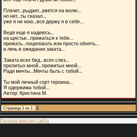
Плачет...рыдает...рвется на волю...
но нет...ты сказал...
уже я не ною...все держу я в себе...
Ведя еще я надеюсь...
на щястье...прижаться к тебе...
прижать...поцеловать или просто обнять...
и лечь в ожидании заката...
Заката всех бед...всех слез...
пролитых мной...прожитых мной...
Ради мечты...Мечты быть с тобой...
Ты мой личный сорт героина...
Я одержима тобой...
Автор: Кристина М.
1
Страница
1
из
1
Полная версия сайта