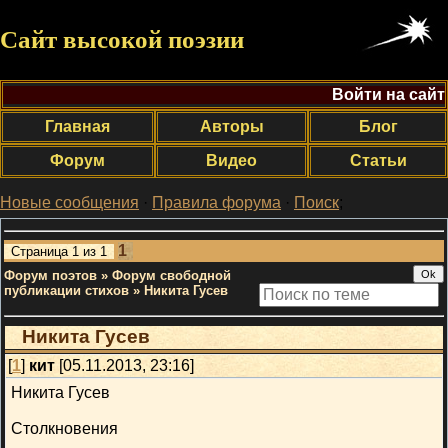
Сайт высокой поэзии
Войти на сайт
Главная
Авторы
Блог
Форум
Видео
Статьи
Новые сообщения
·
Правила форума
·
Поиск
;
1
Страница
1
из
1
Форум поэтов
»
Форум свободной
публикации стихов
»
Никита Гусев
Никита Гусев
[
1
]
кит
[05.11.2013, 23:16]
Никита Гусев
Столкновения