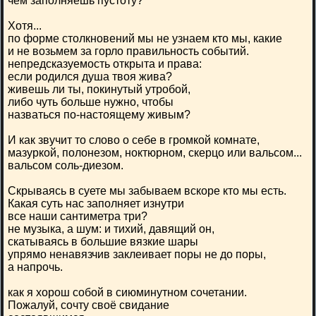
чем заполняешь пустоту?
Хотя...
по форме столкновений мы не узнаем кто мы, какие
и не возьмем за горло правильность событий.
непредсказуемость открыта и права:
если родился душа твоя жива?
живешь ли ты, покинутый утробой,
либо чуть больше нужно, чтобы
назваться по-настоящему живым?
И как звучит то слово о себе в громкой комнате,
мазуркой, полонезом, ноктюрном, скерцо или вальсом...
вальсом соль-диезом.
Скрываясь в суете мы забываем вскоре кто мы есть.
Какая суть нас заполняет изнутри
все наши сантиметра три?
не музыка, а шум: и тихий, давящий он,
скатываясь в большие вязкие шары
упрямо ненавязчив заклеивает поры не до поры,
а напрочь.
как я хорош собой в сиюминутном сочетании.
Пожалуй, сочту своё свидание