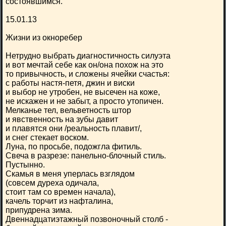
состоявшимся.
15.01.13
Жизни из окноребер
Нетрудно выбрать диагностичность силуэта
и вот мечтай себе как он/она похож на это
то привычность, и сложены ячейки счастья:
с работы настя-петя, джин и виски
и выбор не утробен, не высечен на коже,
не искажен и не забыт, а просто утопичен.
Мелканье тел, вельветность штор
и явственность на зубы давит
и плавятся они /реальность плавит/,
и снег стекает воском.
Луна, по просьбе, подожгла фитиль.
Свеча в разрезе: панельно-блочный стиль.
Пустынно.
Скамья в меня уперлась взглядом
(совсем дуреха одичала,
стоит там со времен начала),
качель торчит из нафталина,
припудрена зима.
Двеннадцатиэтажный позвоночный столб -