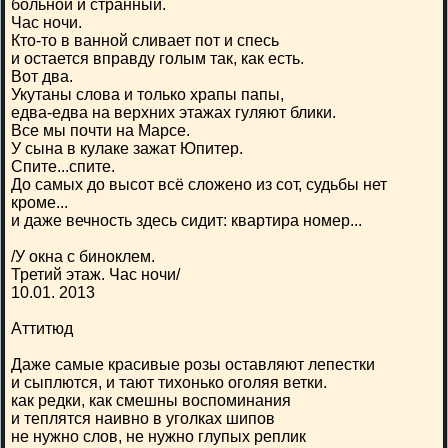
больной и странный.
Час ночи.
Кто-то в ванной сливает пот и спесь
и остается вправду голым так, как есть.
Вот два.
Укутаны слова и только храпы папы,
едва-едва на верхних этажах гуляют блики.
Все мы почти на Марсе.
У сына в кулаке зажат Юпитер.
Спите...спите.
До самых до высот всё сложено из сот, судьбы нет
кроме...
и даже вечность здесь сидит: квартира номер...
/У окна с биноклем.
Третий этаж. Час ночи/
10.01. 2013
Аттитюд
Даже самые красивые розы оставляют лепестки
и сыплются, и тают тихонько оголяя ветки.
как редки, как смешны воспоминания
и теплятся наивно в уголках шипов
не нужно слов, не нужно глупых реплик