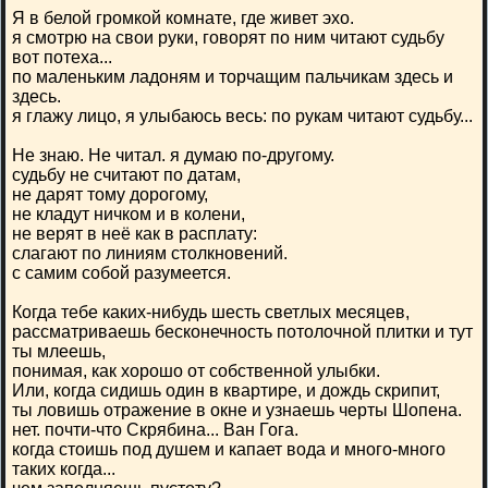
Я в белой громкой комнате, где живет эхо.
я смотрю на свои руки, говорят по ним читают судьбу
вот потеха...
по маленьким ладоням и торчащим пальчикам здесь и
здесь.
я глажу лицо, я улыбаюсь весь: по рукам читают судьбу...
Не знаю. Не читал. я думаю по-другому.
судьбу не считают по датам,
не дарят тому дорогому,
не кладут ничком и в колени,
не верят в неё как в расплату:
слагают по линиям столкновений.
с самим собой разумеется.
Когда тебе каких-нибудь шесть светлых месяцев,
рассматриваешь бесконечность потолочной плитки и тут
ты млеешь,
понимая, как хорошо от собственной улыбки.
Или, когда сидишь один в квартире, и дождь скрипит,
ты ловишь отражение в окне и узнаешь черты Шопена.
нет. почти-что Скрябина... Ван Гога.
когда стоишь под душем и капает вода и много-много
таких когда...