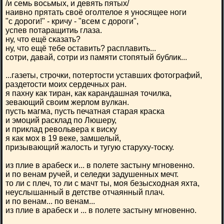
/и семь восьмых, и девять пятых/
наивно прятать своё оголтелое я уносящее ноги
"с дороги!" - кричу - "всем с дороги",
успев потаращитиь глаза.
ну, что ещё сказать?
ну, что ещё тебе оставить? расплавить...
сотри, давай, сотри из памяти стопятый бублик...
...газеты, строчки, потертости уставших фотографий,
раздетости моих сердечных ран.
я пахну как тиран, как карандашная точилка,
зевающий своим жерлом вулкан.
пусть магма, пусть печатная старая краска
и эмоций расклад по Люшеру,
и приклад револьвера к виску
я как мох в 19 веке, замшелый,
призывающий жалость и тугую старуху-тоску.
из плие в арабеск и... в полете застыну мгновенно.
и по венам ручей, и селедки задушенных мечт.
то ли с плеч, то ли с мачт ты, моя безысходная яхта,
неуслышанный в детстве отчаянный плач.
и по венам... по венам...
из плие в арабеск и ... в полете застыну мгновенно.