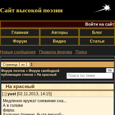
Сайт высокой поэзии
Войти на сайт
Главная
Авторы
Блог
Форум
Видео
Статьи
Новые сообщения
·
Правила форума
·
Поиск
;
1
Страница
1
из
1
Форум поэтов
»
Форум свободной
публикации стихов
»
На красный
На красный
[
1
]
yust
[02.11.2013, 14:15]
Медленно кружат снежинки сна...
А в голове
фарш.
Холодно (помню, была весна!) -