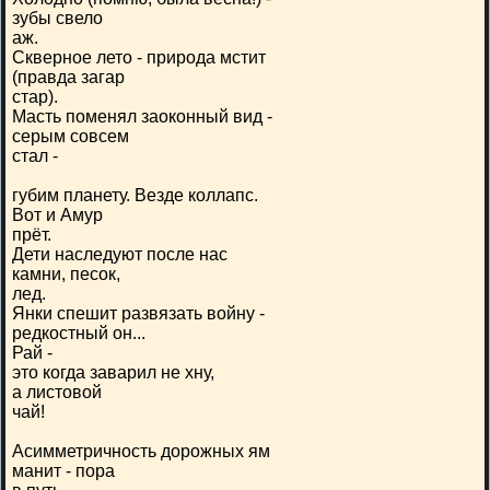
зубы свело
аж.
Скверное лето - природа мстит
(правда загар
стар).
Масть поменял заоконный вид -
серым совсем
стал -
губим планету. Везде коллапс.
Вот и Амур
прёт.
Дети наследуют после нас
камни, песок,
лед.
Янки спешит развязать войну -
редкостный он...
Рай -
это когда заварил не хну,
а листовой
чай!
Асимметричность дорожных ям
манит - пора