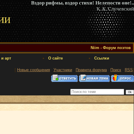
Вздор рифмы, вздор стихи! Нелепости оне!..
К. К. Случевский
ии
Niim - Форум поэтов
 и арт
О сайте
Ссылки
[
Новые сообщения
·
Участники
·
Правила форума
·
Поиск
·
RSS
]