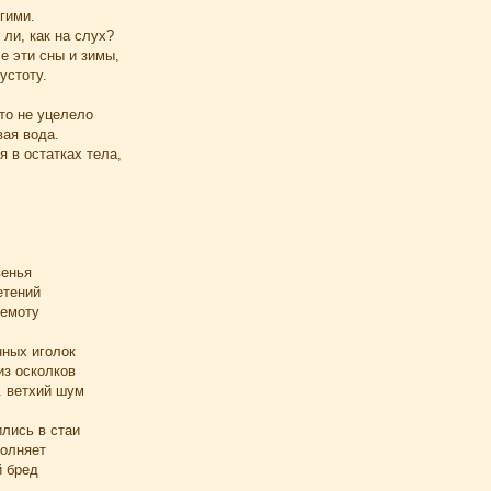
гими.
 ли, как на слух?
е эти сны и зимы,
устоту.
то не уцелело
вая вода.
я в остатках тела,
венья
етений
немоту
нных иголок
из осколков
. ветхий шум
ились в стаи
полняет
й бред