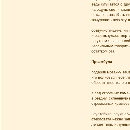
ведь случается с дру
на ощупь свет - такой
осталось позабыть вс
замуровать всю эту п
созвучно тишине, нич
и разомкнулась мерт
но утром я нашел себ
бессильным говорить
остатком рта.
Преамбула
подарив мозаику заб
иго волновых перепл
сбросит твое тело в 
в сад огромных каме
в бездну, склеенную 
стрекозиных крыльев
неустойчив, звуки сб
стекловата нежно за
легкие твои, и лунны