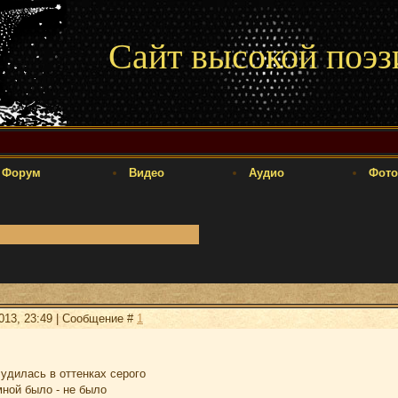
Сайт высокой поэз
Форум
Видео
Аудио
Фото
2013, 23:49 | Сообщение #
1
лудилась в оттенках серого
мной было - не было