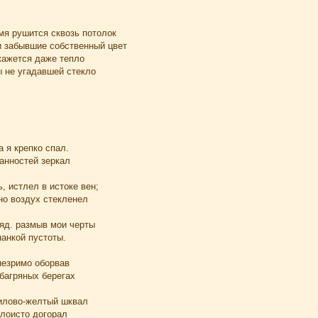
мя рушится сквозь потолок
и забывшие собственный цвет
кажется даже тепло
ы не угадавшей стекло
а я крепко спал.
анностей зеркал
, истлел в истоке вен;
но воздух стекленел
ляд. размыв мои черты
анкой пустоты.
незримо оборвав
багряных берегах
илово-желтый шквал
слоисто догорал