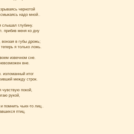
взрываясь чернотой
 смыкаясь надо мной..
 и слышал глубину.
л. прибив меня ко дну
, вонзая в губы дрожь;
 теперь я только ложь.
своем извечном сне.
 невозможен вне.
. изломанный итог
жившей между строк.
я чувствую покой,
огаю рукой,
и помнить чьих-то лиц..
авшихся птиц.