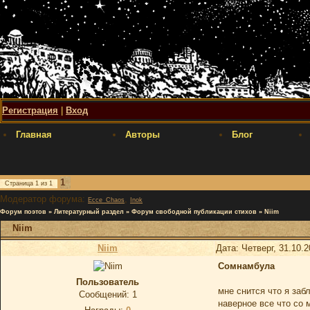
Регистрация
|
Вход
Главная
Авторы
Блог
1
Страница
1
из
1
Модератор форума:
,
Ecce_Chaos
Inok
Форум поэтов
»
Литературный раздел
»
Форум свободной публикации стихов
»
Niim
Niim
Niim
Дата: Четверг, 31.10.
Сомнамбула
Пользователь
мне снится что я заб
Сообщений:
1
наверное все что со 