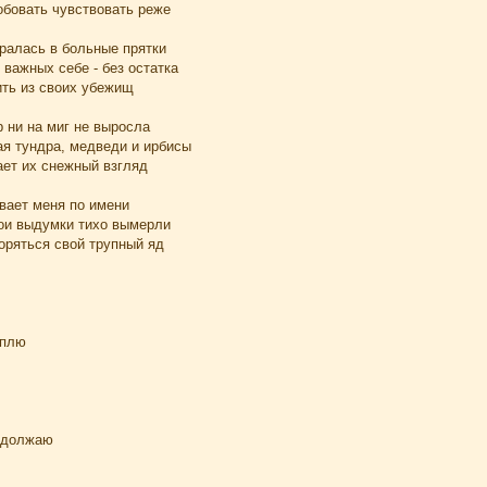
обовать чувствовать реже
гралась в больные прятки
 важных себе - без остатка
ить из своих убежищ
р ни на миг не выросла
ая тундра, медведи и ирбисы
ает их снежный взгляд
ывает меня по имени
мои выдумки тихо вымерли
оряться свой трупный яд
сплю
одолжаю