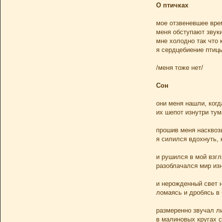
О птичках
мое отзвеневшее вре
меня обступают звук
мне холодно так что 
я сердцебиение птиц
/меня тоже нет/
Сон
они меня нашли, когд
их шепот изнутри тум
прошив меня насквозь
я силился вдохнуть, 
и рушился в мой взг
разоблачался мир изн
и нерожденный свет 
ломаясь и дробясь в 
размеренно звучал л
в малиновых кругах 