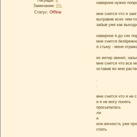
Награды:
0
наверное нужно попр
Замечания:
0%
Статус:
Offline
мне снится что я заи
вытравив всех чем-то
забыв уже как выход
наверное я до сих по
мне снится безбрежн
я стыну - меня отраж
их ветер звенит, наз
мне снится что все 
оставив во мне раcтв
.
.
мне снится что я не 
и я не могу понять
просыпалась
ли
я
или вечность уже пр
спать.