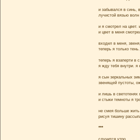
и забывался в синь, 
лучистой вязью волн
и я смотрел на цвет.
и цвет в меня смотре
входил в меня, звеня
теперь я только тень.
теперь я взаперти в 
я жду тебя внутри. я
я сын зеркальных зим
звенящей пустоты, о
и лишь в светотенях 
и стыки темноты я тр
не смея больше жить 
рисуя тишину рассып
***
случится утро,