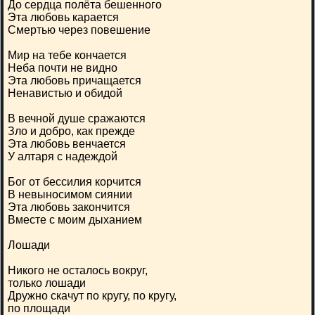
До сердца полёта бешенного
Эта любовь карается
Смертью через повешение
Мир на тебе кончается
Неба почти не видно
Эта любовь причащается
Ненавистью и обидой
В вечной душе сражаются
Зло и добро, как прежде
Эта любовь венчается
У алтаря с надеждой
Бог от бессилия корчится
В невыносимом сиянии
Эта любовь закончится
Вместе с моим дыханием
Лошади
Никого не осталось вокруг,
только лошади
Дружно скачут по кругу, по кругу,
по площади