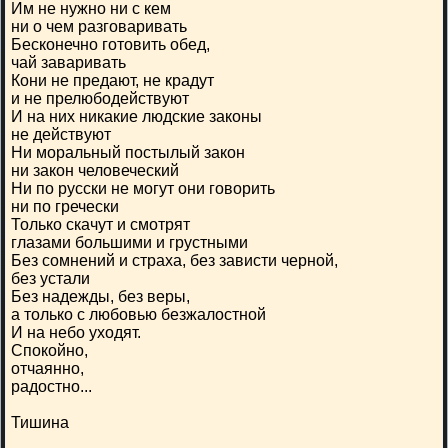
Им не нужно ни с кем
ни о чем разговаривать
Бесконечно готовить обед,
чай заваривать
Кони не предают, не крадут
и не прелюбодействуют
И на них никакие людские законы
не действуют
Ни моральный постылый закон
ни закон человеческий
Ни по русски не могут они говорить
ни по гречески
Только скачут и смотрят
глазами большими и грустными
Без сомнений и страха, без зависти черной,
без устали
Без надежды, без веры,
а только с любовью безжалостной
И на небо уходят.
Спокойно,
отчаянно,
радостно...
Тишина