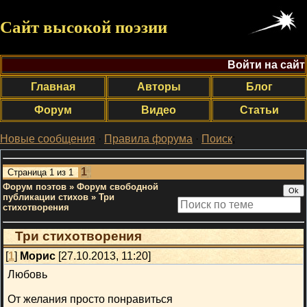
Сайт высокой поэзии
Войти на сайт
Главная
Авторы
Блог
Форум
Видео
Статьи
Новые сообщения
·
Правила форума
·
Поиск
;
1
Страница
1
из
1
Форум поэтов
»
Форум свободной
публикации стихов
»
Три
стихотворения
Три стихотворения
[
1
]
Морис
[27.10.2013, 11:20]
Любовь
От желания просто понравиться