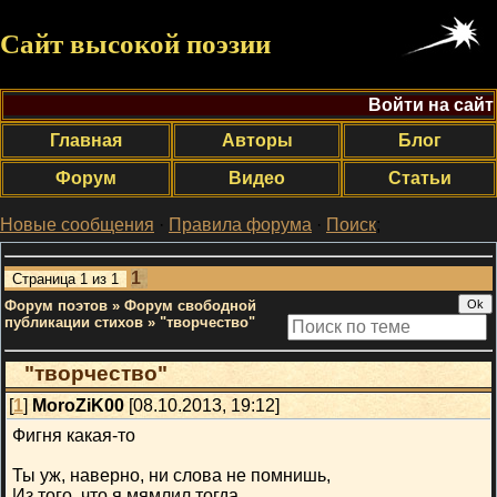
Сайт высокой поэзии
Войти на сайт
Главная
Авторы
Блог
Форум
Видео
Статьи
Новые сообщения
·
Правила форума
·
Поиск
;
1
Страница
1
из
1
Форум поэтов
»
Форум свободной
публикации стихов
»
"творчество"
"творчество"
[
1
]
MoroZiK00
[08.10.2013, 19:12]
Фигня какая-то
Ты уж, наверно, ни слова не помнишь,
Из того, что я мямлил тогда.