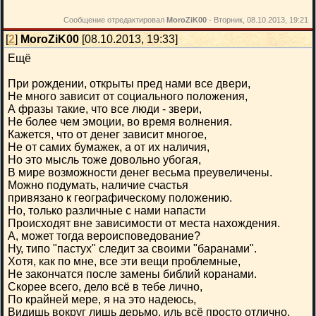
Сообщение отредактировал
MoroZiK00
-
Вторник, 08.10.2013, 19:21
[
2
]
MoroZiK00
[08.10.2013, 19:33]
Ещё
При рождении, открыты пред нами все двери,
Не много зависит от социального положения,
А фразы такие, что все люди - звери,
Не более чем эмоции, во время волнения.
Кажется, что от денег зависит многое,
Не от самих бумажек, а от их наличия,
Но это мысль тоже довольно убогая,
В мире возможности денег весьма преувеличены.
Можно подумать, наличие счастья
привязано к географическому положению.
Но, только различные с нами напасти
Происходят вне зависимости от места нахождения.
А, может тогда вероисповедование?
Ну, типо "пастух" следит за своими "баранами".
Хотя, как по мне, все эти вещи проблемные,
Не закончатся после замены библий коранами.
Скорее всего, дело всё в тебе лично,
По крайней мере, я на это надеюсь,
Видишь вокруг лишь дерьмо, иль всё просто отлично,