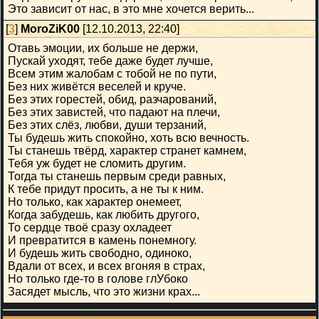
Это зависит от нас, в это мне хочется верить...
[
3
]
MoroZiK00
[12.10.2013, 22:40]
Отавь эмоции, их больше не держи,
Пускай уходят, тебе даже будет лучше,
Всем этим жалобам с тобой не по пути,
Без них живётся веселей и круче.
Без этих горестей, обид, разчарований,
Без этих завистей, что падают на плечи,
Без этих слёз, любви, души терзаний,
Ты будешь жить спокойно, хоть всю вечность.
Ты станешь твёрд, характер странет камнем,
Тебя уж будет не сломить другим.
Тогда ты станешь первым среди равных,
К тебе придут просить, а не ты к ним.
Но только, как характер онемеет,
Когда забудешь, как любить другого,
То сердце твоё сразу охладеет
И превратится в камень понемногу.
И будешь жить свободно, одиноко,
Вдали от всех, и всех вгоняя в страх,
Но только где-то в голове глУбоко
Засядет мысль, что это жизни крах...