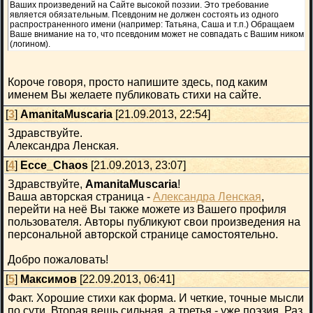
Ваших произведений на Сайте высокой поэзии. Это требование
является обязательным. Псевдоним не должен состоять из одного
распространенного имени (например: Татьяна, Саша и т.п.) Обращаем
Ваше внимание на то, что псевдоним может не совпадать с Вашим ником
(логином).
Короче говоря, просто напишите здесь, под каким
именем Вы желаете публиковать стихи на сайте.
[
3
]
AmanitaMuscaria
[21.09.2013, 22:54]
Здравствуйте.
Александра Ленская.
[
4
]
Ecce_Chaos
[21.09.2013, 23:07]
Здравствуйте,
AmanitaMuscaria
!
Ваша авторская страница -
Александра Ленская
,
перейти на неё Вы также можете из Вашего профиля
пользователя. Авторы публикуют свои произведения на
персональной авторской странице самостоятельно.
Добро пожаловать!
[
5
]
Максимов
[22.09.2013, 06:41]
Факт. Хорошие стихи как форма. И четкие, точные мысли
по сути. Вторая вещь сильная, а третья - уже поэзия. Раз,