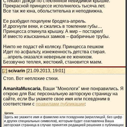
Стекают дожди по стеклянной невидимой крышке.
Прекрасной принцессе исполнилось тысяча лет.
Все так же юна, обольстительна и неподвижна.
Ее разбудил поцелуем бродяга-апрель.
И дрогнули веки, и сжались в томлении губы…
Принцесса откинула крышку. А мир – постарел!
И вместо изысканных замков – фабричные трубы.
Никто не подаст ей коляску. Принцесса пешком
Идет по асфальту, изнеженность детства стирая.
…апрель оказался неверным ее женихом.
Беззвучно теплея, жестокий, становится маем.
[
2
]
scivarin
[21.09.2013, 19:01]
Стоп. Вот неплохие стихи.
AmanitaMuscaria
, Ваши "Монологи" мне понравились. Я
открою для Вас персональную авторскую страницу на
сайте, если Вы укажете свое имя или псевдоним в
соответствии с
правилами публикации
:
Цитата
Здесь же укажите имя и фамилию или псевдоним (кириллицей, без цифр
и других специальных символов), которым будет озаглавлена Ваша
авторская страница в случае принятия редакцией решения о публикации