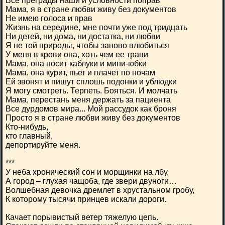
Все преграды наши и условности поправ
Мама, я в стране любви живу без документов
Не имею голоса и прав
Жизнь на середине, мне почти уже под тридцать
Ни детей, ни дома, ни достатка, ни любви
Я не той природы, чтобы заново влюбиться
У меня в крови она, хоть чем ее трави
Мама, она носит каблуки и мини-юбки
Мама, она курит, пьет и плачет по ночам
Ей звонят и пишут сплошь подонки и ублюдки
Я могу смотреть. Терпеть. Бояться. И молчать
Мама, перестань меня держать за пациента
Все дурдомов мира... Мой рассудок как броня
Просто я в стране любви живу без документов
Кто-нибудь,
кто главный,
депортируйте меня.
***
У неба хронический сон и морщинки на лбу,
А город – глухая чащоба, где звери двуноги…
Волшебная девочка дремлет в хрустальном гробу,
К которому тысячи принцев искали дороги.
Качает порывистый ветер тяжелую цепь.