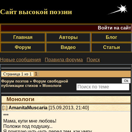
Сайт высокой поэзии
Войти на сайт
Главная
Авторы
Блог
Форум
Видео
Статьи
Новые сообщения
·
Правила форума
·
Поиск
;
1
Страница
1
из
1
Форум поэтов
»
Форум свободной
публикации стихов
»
Монологи
Монологи
[
1
]
AmanitaMuscaria
[15.09.2013, 21:40]
***
Мама, купи мне любовь!
Положи под подушку...
Я поиграю чуть-чуть перед тем, как умру.